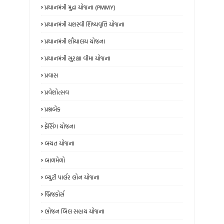
પ્રધાનમંત્રી મુદ્રા યોજના (PMMY)
પ્રધાનમંત્રી યશસ્વી શિષ્યવૃત્તિ યોજના
પ્રધાનમંત્રી શૌચાલય યોજના
પ્રધાનમંત્રી સુરક્ષા વીમા યોજના
પ્રવાસ
પ્રવેશોત્સવ
પ્રશ્નબેંક
ફેંસિંગ યોજના
બચત યોજના
બાળમેળો
બ્યુટી પાર્લર લોન યોજના
બ્રિજકોર્સ
ભોજન બિલ સહાય યોજના