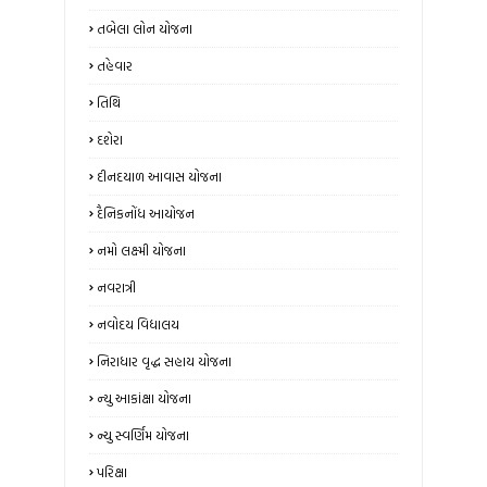
તબેલા લોન યોજના
તહેવાર
તિથિ
દશેરા
દીનદયાળ આવાસ યોજના
દૈનિકનોંધ આયોજન
નમો લક્ષ્મી યોજના
નવરાત્રી
નવોદય વિદ્યાલય
નિરાધાર વૃદ્ધ સહાય યોજના
ન્‍યુ આકાંક્ષા યોજના
ન્યુ સ્‍વર્ણિમ યોજના
પરિક્ષા