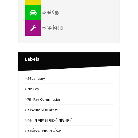
➱ અંગ્રેજી
➱ પર્યાવરણ
Labels
26 January
7th Pay
7th Pay Commission
અકસ્માત વીમા યોજના
અનાથ બાળકો માટેની યોજનાઓ
આંબેડકર આવાસ યોજના