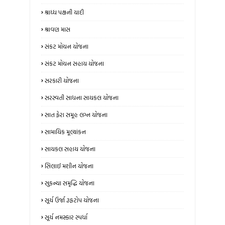
શ્રાધ્ધ પક્ષની યાદી
શ્રાવણ માસ
સંકટ મોચન યોજના
સંકટ મોચન સહાય યોજના
સરકારી યોજના
સરસ્વતી સાધના સાયકલ યોજના
સાત ફેરા સમૂહ લગ્ન યોજના
સામાયિક મૂલ્યાંકન
સાયકલ સહાય યોજના
સિલાઈ મશીન યોજના
સુકન્યા સમૃદ્ધિ યોજના
સૂર્ય ઉર્જા રૂફટોપ યોજના
સૂર્ય નમસ્કાર સ્પર્ધા