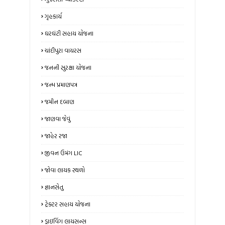
ગૃહકાર્ય
ઘરઘંટી સહાય યોજના
ચાંદીપુરા વાયરસ
જનની સુરક્ષા યોજના
જન્મ પ્રમાણપત્ર
જમીન દબાણ
જાણવા જેવું
જાહેર રજા
જીવન ઉમંગ LIC
જોવા લાયક સ્થળો
જ્ઞાનસેતુ
ટ્રેક્ટર સહાય યોજના
ડ્રાઇવિંગ લાયસન્સ