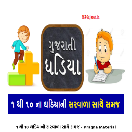
1 થી 10 ઘડિયાની સરવાળા સાથે સમજ - Pragna Material