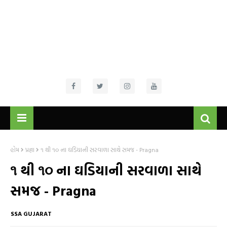
હોમ
પ્રજ્ઞા
૧ થી ૧૦ ના ઘડિયાની સરવાળા સાથે સમજ - Pragna
૧ થી ૧૦ ના ઘડિયાની સરવાળા સાથે
સમજ - Pragna
SSA GUJARAT