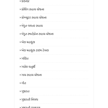
કેલેન્ડર
કોચિંગ સહાય યોજના
કોમ્પ્યુટર સહાય યોજના
ખેડૂત વળતર સહાય
ખેડૂત સ્માર્ટફોન સહાય યોજના
ખેલ મહાકુંભ
ખેલ મહાકુંભ ટાઇમ ટેબલ
ગણિત
ગણેશ ચતુર્થી
ગાય સહાય યોજના
ગીત
ગુજરાત
ગુજરાતી નિબંધ
ગુજરાતી વ્યાકરણ