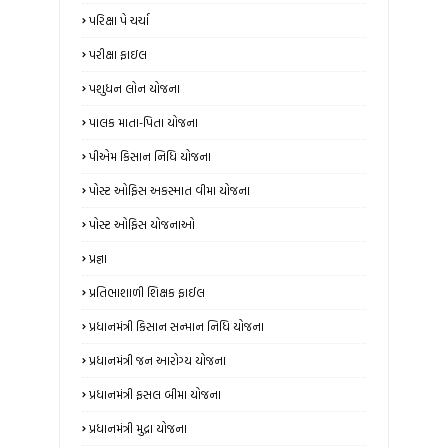
પરિક્ષા પે ચર્ચા
પરીક્ષા ફાઇલ
પશુધન લોન યોજના
પાલક માતા-પિતા યોજના
પીએમ કિસાન નિધિ યોજના
પોસ્ટ ઓફિસ અકસ્માત વીમા યોજના
પોસ્ટ ઓફિસ યોજનાઓ
પ્રજ્ઞા
પ્રતિભાશાળી શિક્ષક ફાઈલ
પ્રધાનમંત્રી કિસાન સન્માન નિધિ યોજના
પ્રધાનમંત્રી જન આરોગ્ય યોજના
પ્રધાનમંત્રી ફસલ બીમા યોજના
પ્રધાનમંત્રી મુદ્રા યોજના