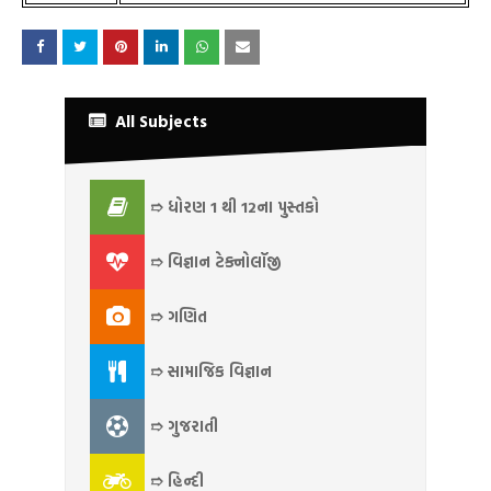
All Subjects
➱ ધોરણ 1 થી 12ના પુસ્તકો
➱ વિજ્ઞાન ટેક્નોલૉજી
➱ ગણિત
➱ સામાજિક વિજ્ઞાન
➱ ગુજરાતી
➱ હિન્દી