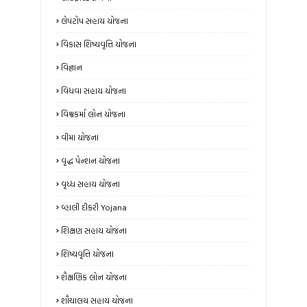
લેપટોપ સહાય યોજના
વિકાસ શિષ્યવૃત્તિ યોજના
વિજ્ઞાન
વિધવા સહાય યોજના
વિશ્વકર્મા લોન યોજના
વીમા યોજના
વૃદ્ધ પેન્શન યોજના
વૃધ્ધ સહાય યોજના
વ્હાલી દીકરી Yojana
શિક્ષણ સહાય યોજના
શિષ્યવૃત્તિ યોજના
શૈક્ષણિક લોન યોજના
શૌચાલય સહાય યોજના