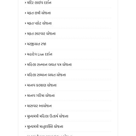
મંદિર લાઈવ દર્શન
મફત છત્રી યોજના
મફત પ્લોટ યોજના
મફત સારવાર યોજના
મરજીયાત રજા
મહાદેવ Live દર્શન
મહિલા સન્માન બચત પત્ર યોજના
મહિલા સમ્માન બચત યોજના
માનવ કલ્યાણ યોજના
માનવ ગરિમા યોજના
માસવાર આયોજન
મુખ્યમંત્રી મહિલા ઉત્કર્ષ યોજના
મુખ્યમંત્રી માતૃશક્તિ યોજના