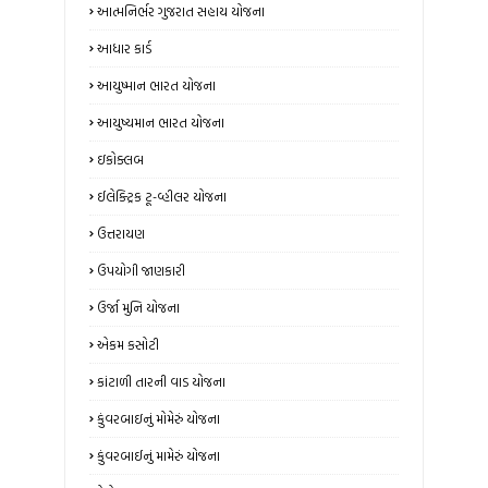
આત્મનિર્ભર ગુજરાત સહાય યોજના
આધાર કાર્ડ
આયુષ્માન ભારત યોજના
આયુષ્યમાન ભારત યોજના
ઇકોક્લબ
ઈલેક્ટ્રિક ટૂ-વ્હીલર યોજના
ઉત્તરાયણ
ઉપયોગી જાણકારી
ઉર્જા મુનિ યોજના
એકમ કસોટી
કાંટાળી તારની વાડ યોજના
કુંવરબાઇનું મોમેરું યોજના
કુંવરબાઈનું મામેરું યોજના