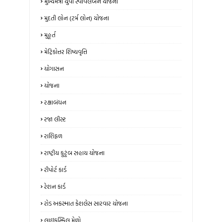
મુખ્યમંત્રી યુવા સ્વાવલંબન યોજના
મુદતી લોન (ટર્મ લોન) યોજના
મુહૂર્ત
મેટ્રિકોત્તર શિષ્યવૃત્તિ
યોગાસન
યોજના
રક્ષાબંધન
રજા લીસ્ટ
રાશિફળ
રાષ્ટ્રીય કુટૂંબ સહાય યોજના
રીપોર્ટ કાર્ડ
રેશન કાર્ડ
રોડ અકસ્માત કેશલેસ સારવાર યોજના
લાઇફસ્કિલ મેળો