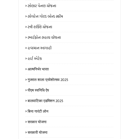
સોલાર પેનલ યોજના
સોવરેન ગોલ્ડ બોન્ડ સ્કીમ
સ્ત્રી શક્તિ યોજના
સ્માર્ટફોન સહાય યોજના
હવામાન આગાહી
હાર્ટ એટેક
आत्मनिर्भर भारत
गुजरात शाला प्रवेशोत्सव 2025
पीएम स्वनिधि ऐप
बालवाटिका एडमिशन 2025
बिना गारंटी लोन
सरकार योजना
सरकारी योजना