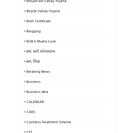
Bhojan Bill Sahay Yojana
Bicycle Sahay Yojana
Birth Certificate
Blogging
BOB E-Mudra Loan
BPL યાદી ઓનલાઇન
BPL લિસ્ટ
Breaking News
Business
Business Idea
CALENDAR
CARS
Cashless Treatment Scheme
CET