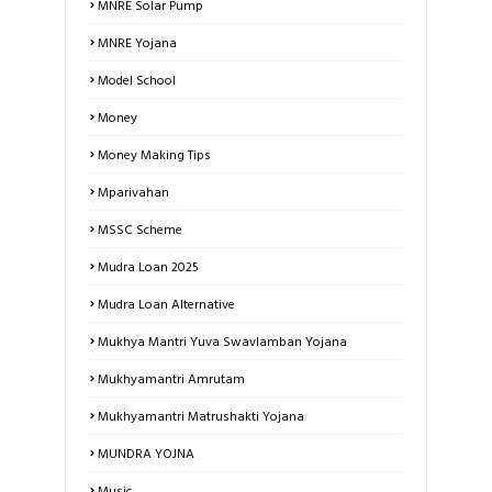
MNRE Solar Pump
MNRE Yojana
Model School
Money
Money Making Tips
Mparivahan
MSSC Scheme
Mudra Loan 2025
Mudra Loan Alternative
Mukhya Mantri Yuva Swavlamban Yojana
Mukhyamantri Amrutam
Mukhyamantri Matrushakti Yojana
MUNDRA YOJNA
Music