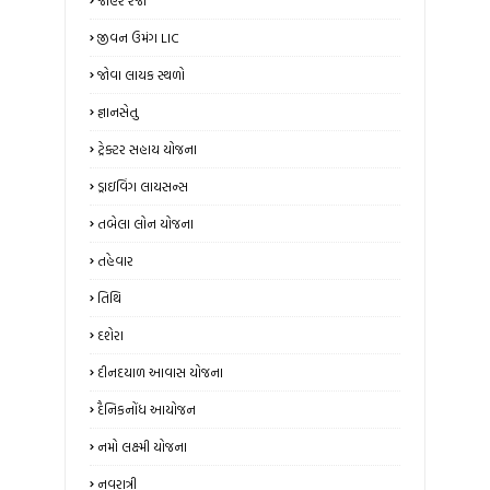
જાહેર રજા
જીવન ઉમંગ LIC
જોવા લાયક સ્થળો
જ્ઞાનસેતુ
ટ્રેક્ટર સહાય યોજના
ડ્રાઇવિંગ લાયસન્સ
તબેલા લોન યોજના
તહેવાર
તિથિ
દશેરા
દીનદયાળ આવાસ યોજના
દૈનિકનોંધ આયોજન
નમો લક્ષ્મી યોજના
નવરાત્રી