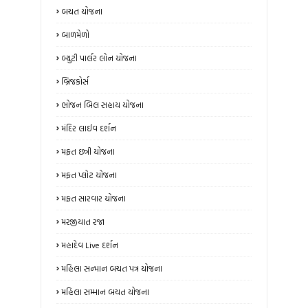
બચત યોજના
બાળમેળો
બ્યુટી પાર્લર લોન યોજના
બ્રિજકોર્સ
ભોજન બિલ સહાય યોજના
મંદિર લાઈવ દર્શન
મફત છત્રી યોજના
મફત પ્લોટ યોજના
મફત સારવાર યોજના
મરજીયાત રજા
મહાદેવ Live દર્શન
મહિલા સન્માન બચત પત્ર યોજના
મહિલા સમ્માન બચત યોજના