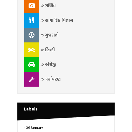
➱ ગણિત
➱ સામાજિક વિજ્ઞાન
➱ ગુજરાતી
➱ હિન્દી
➱ અંગ્રેજી
➱ પર્યાવરણ
Labels
26 January