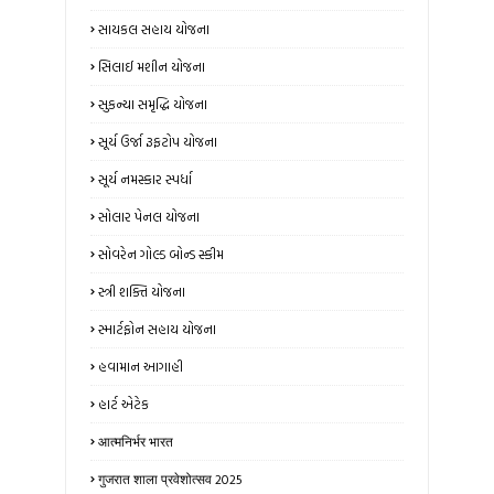
સાયકલ સહાય યોજના
સિલાઈ મશીન યોજના
સુકન્યા સમૃદ્ધિ યોજના
સૂર્ય ઉર્જા રૂફટોપ યોજના
સૂર્ય નમસ્કાર સ્પર્ધા
સોલાર પેનલ યોજના
સોવરેન ગોલ્ડ બોન્ડ સ્કીમ
સ્ત્રી શક્તિ યોજના
સ્માર્ટફોન સહાય યોજના
હવામાન આગાહી
હાર્ટ એટેક
आत्मनिर्भर भारत
गुजरात शाला प्रवेशोत्सव 2025