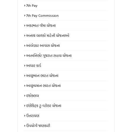
7th Pay
7th Pay Commission
અકસ્માત વીમા યોજના
અનાથ બાળકો માટેની યોજનાઓ
આંબેડકર આવાસ યોજના
આત્મનિર્ભર ગુજરાત સહાય યોજના
આધાર કાર્ડ
આયુષ્માન ભારત યોજના
આયુષ્યમાન ભારત યોજના
ઇકોક્લબ
ઈલેક્ટ્રિક ટૂ-વ્હીલર યોજના
ઉત્તરાયણ
ઉપયોગી જાણકારી