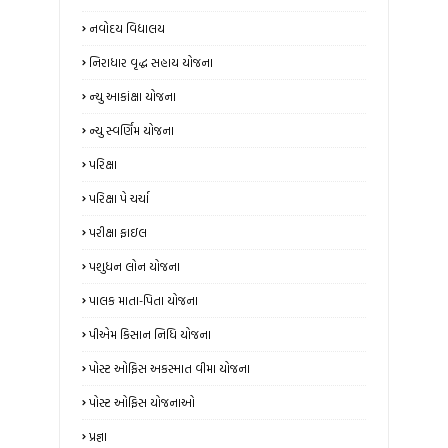
નવોદય વિદ્યાલય
નિરાધાર વૃદ્ધ સહાય યોજના
ન્‍યુ આકાંક્ષા યોજના
ન્યુ સ્‍વર્ણિમ યોજના
પરિક્ષા
પરિક્ષા પે ચર્ચા
પરીક્ષા ફાઇલ
પશુધન લોન યોજના
પાલક માતા-પિતા યોજના
પીએમ કિસાન નિધિ યોજના
પોસ્ટ ઓફિસ અકસ્માત વીમા યોજના
પોસ્ટ ઓફિસ યોજનાઓ
પ્રજ્ઞા