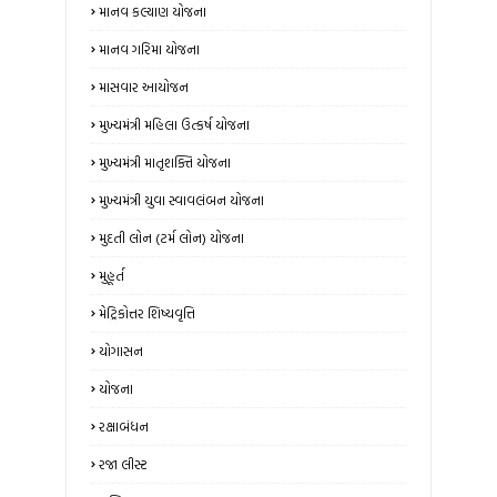
માનવ કલ્યાણ યોજના
માનવ ગરિમા યોજના
માસવાર આયોજન
મુખ્યમંત્રી મહિલા ઉત્કર્ષ યોજના
મુખ્યમંત્રી માતૃશક્તિ યોજના
મુખ્યમંત્રી યુવા સ્વાવલંબન યોજના
મુદતી લોન (ટર્મ લોન) યોજના
મુહૂર્ત
મેટ્રિકોત્તર શિષ્યવૃત્તિ
યોગાસન
યોજના
રક્ષાબંધન
રજા લીસ્ટ