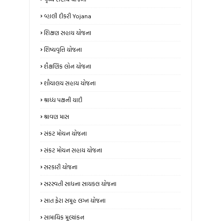
વ્હાલી દીકરી Yojana
શિક્ષણ સહાય યોજના
શિષ્યવૃત્તિ યોજના
શૈક્ષણિક લોન યોજના
શૌચાલય સહાય યોજના
શ્રાધ્ધ પક્ષની યાદી
શ્રાવણ માસ
સંકટ મોચન યોજના
સંકટ મોચન સહાય યોજના
સરકારી યોજના
સરસ્વતી સાધના સાયકલ યોજના
સાત ફેરા સમૂહ લગ્ન યોજના
સામાયિક મૂલ્યાંકન