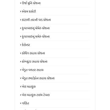
ઉર્જા મુનિ યોજના
એકમ કસોટી
કાંટાળી તારની વાડ યોજના
કુંવરબાઇનું મોમેરું યોજના
કુંવરબાઈનું મામેરું યોજના
કેલેન્ડર
કોચિંગ સહાય યોજના
કોમ્પ્યુટર સહાય યોજના
ખેડૂત વળતર સહાય
ખેડૂત સ્માર્ટફોન સહાય યોજના
ખેલ મહાકુંભ
ખેલ મહાકુંભ ટાઇમ ટેબલ
ગણિત