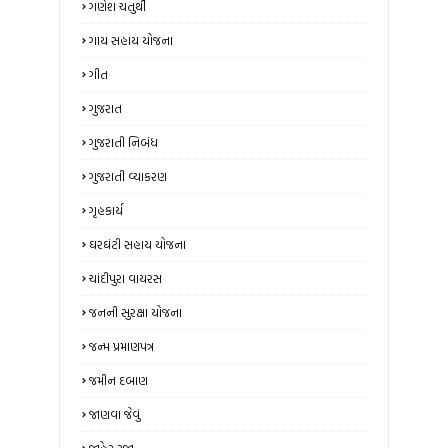
ગણેશ ચતુર્થી
ગાય સહાય યોજના
ગીત
ગુજરાત
ગુજરાતી નિબંધ
ગુજરાતી વ્યાકરણ
ગૃહકાર્ય
ઘરઘંટી સહાય યોજના
ચાંદીપુરા વાયરસ
જનની સુરક્ષા યોજના
જન્મ પ્રમાણપત્ર
જમીન દબાણ
જાણવા જેવું