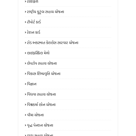
રાશિફળ
રાષ્ટ્રીય કુટૂંબ સહાય યોજના
રીપોર્ટ કાર્ડ
રેશન કાર્ડ
રોડ અકસ્માત કેશલેસ સારવાર યોજના
લાઇફસ્કિલ મેળો
લેપટોપ સહાય યોજના
વિકાસ શિષ્યવૃત્તિ યોજના
વિજ્ઞાન
વિધવા સહાય યોજના
વિશ્વકર્મા લોન યોજના
વીમા યોજના
વૃદ્ધ પેન્શન યોજના
વૃધ્ધ સહાય યોજના