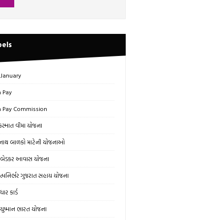
bels
 January
h Pay
h Pay Commission
સ્માત વીમા યોજના
ાથ બાળકો માટેની યોજનાઓ
બેડકર આવાસ યોજના
્મનિર્ભર ગુજરાત સહાય યોજના
ાર કાર્ડ
ુષ્માન ભારત યોજના