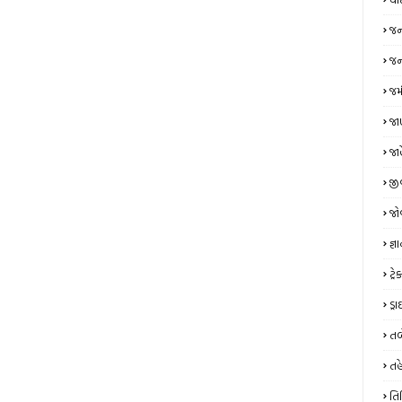
જન
જન્
જમ
જાણ
જા
જી
જો
જ્ઞ
ટ્
ડ્
તબ
તહ
તિ