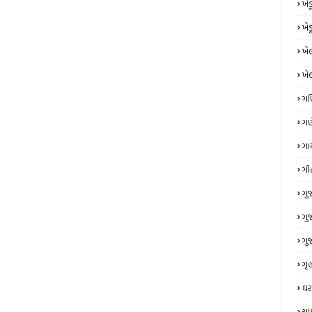
ખે
ખે
ખે
ખે
ગ
ગણ
ગા
ગી
ગુ
ગુ
ગુ
ગૃહ
ઘર
ચા