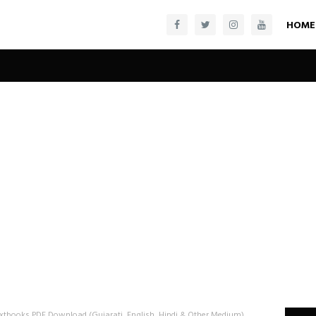
HOME
xtbooks PDF Download (Gujarati, English, Hindi & Other Medium)