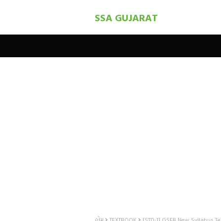
SSA GUJARAT
હોમ
TEXTBOOK
[STD-1] GSEB New Syllabus Te