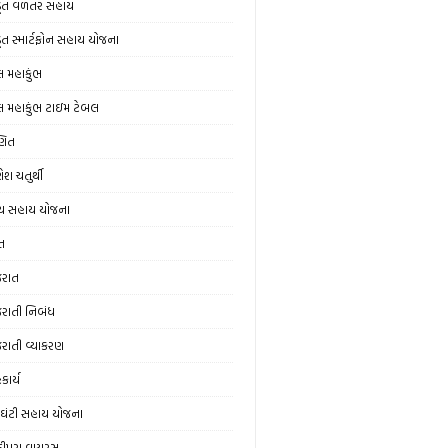
ડૂત વળતર સહાય
ડૂત સ્માર્ટફોન સહાય યોજના
લ મહાકુંભ
લ મહાકુંભ ટાઇમ ટેબલ
ણિત
ેશ ચતુર્થી
ય સહાય યોજના
ત
જરાત
જરાતી નિબંધ
જરાતી વ્યાકરણ
કાર્ય
ઘંટી સહાય યોજના
ંદીપુરા વાયરસ