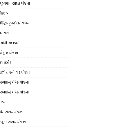
ુષ્યમાન ભારત યોજના
ોક્લબ
ક્ટ્રિક ટૂ-વ્હીલર યોજના
્તરાયણ
યોગી જાણકારી
્જા મુનિ યોજના
મ કસોટી
ંટાળી તારની વાડ યોજના
વરબાઇનું મોમેરું યોજના
વરબાઈનું મામેરું યોજના
ેન્ડર
ચિંગ સહાય યોજના
મ્પ્યુટર સહાય યોજના