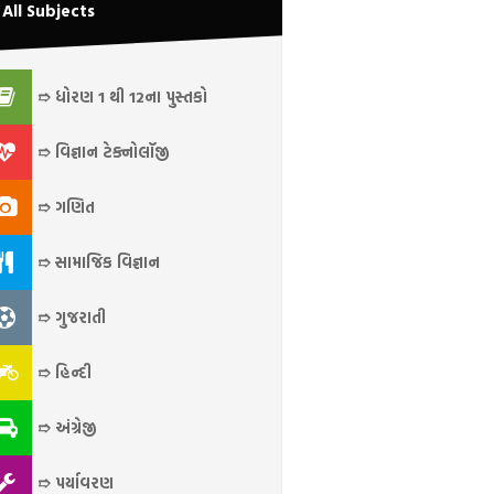
All Subjects
➱ ધોરણ 1 થી 12ના પુસ્તકો
➱ વિજ્ઞાન ટેક્નોલૉજી
➱ ગણિત
➱ સામાજિક વિજ્ઞાન
➱ ગુજરાતી
➱ હિન્દી
➱ અંગ્રેજી
➱ પર્યાવરણ