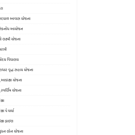
ેરા
નદયાળ આવાસ યોજના
નિકનોંધ આયોજન
ો લક્ષ્મી યોજના
ાત્રી
ોદય વિદ્યાલય
રાધાર વૃદ્ધ સહાય યોજના
યુ આકાંક્ષા યોજના
ુ સ્‍વર્ણિમ યોજના
ક્ષા
ક્ષા પે ચર્ચા
ીક્ષા ફાઇલ
ુધન લોન યોજના