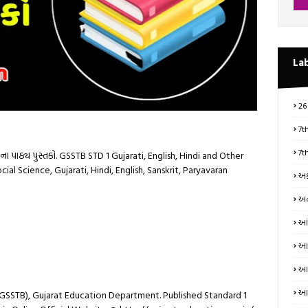
La
26
7t
7t
્યમના પાઠ્ય પુસ્તકો. GSSTB STD 1 Gujarati, English, Hindi and Other
l Science, Gujarati, Hindi, English, Sanskrit, Paryavaran
અક
અન
આં
આત
આધ
આય
GSSTB), Gujarat Education Department. Published Standard 1