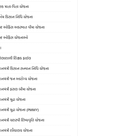
લક માતા-પિતા યોજના
એમ કિસાન નિધિ યોજના
સ્ટ ઓફિસ અકસ્માત વીમા યોજના
સ્ટ ઓફિસ યોજનાઓ
ઞા
રતિભાશાળી શિક્ષક ફાઈલ
રધાનમંત્રી કિસાન સન્માન નિધિ યોજના
રધાનમંત્રી જન આરોગ્ય યોજના
રધાનમંત્રી ફસલ બીમા યોજના
ધાનમંત્રી મુદ્રા યોજના
ધાનમંત્રી મુદ્રા યોજના (PMMY)
ધાનમંત્રી યશસ્વી શિષ્યવૃત્તિ યોજના
રધાનમંત્રી શૌચાલય યોજના