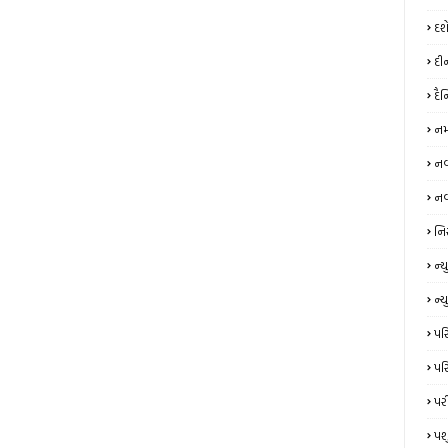
દશ
દી
દૈ
નમ
નવર
નવ
નિ
ન્‍
ન્ય
પરિ
પરિ
પર
પશ