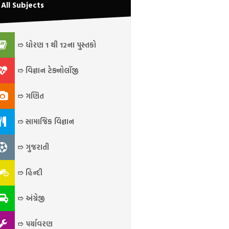
All Subjects
➱ ધોરણ 1 થી 12ના પુસ્તકો
➱ વિજ્ઞાન ટેક્નોલૉજી
➱ ગણિત
➱ સામાજિક વિજ્ઞાન
➱ ગુજરાતી
➱ હિન્દી
➱ અંગ્રેજી
➱ પર્યાવરણ