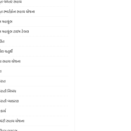
ડૂત વળતર સહાય
ડૂત સ્માર્ટફોન સહાય યોજના
લ મહાકુંભ
લ મહાકુંભ ટાઇમ ટેબલ
ણિત
ેશ ચતુર્થી
ય સહાય યોજના
ત
જરાત
જરાતી નિબંધ
જરાતી વ્યાકરણ
કાર્ય
ઘંટી સહાય યોજના
ંદીપુરા વાયરસ