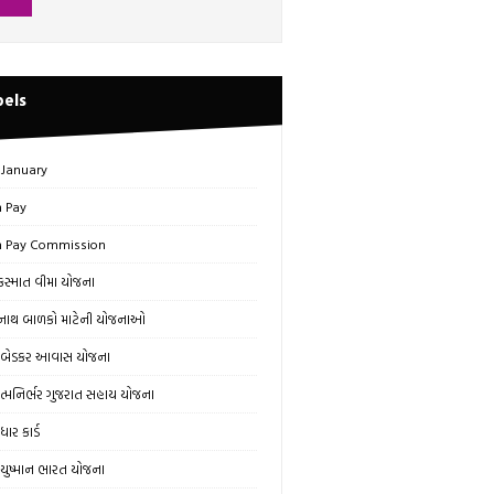
bels
 January
h Pay
h Pay Commission
સ્માત વીમા યોજના
ાથ બાળકો માટેની યોજનાઓ
બેડકર આવાસ યોજના
્મનિર્ભર ગુજરાત સહાય યોજના
ાર કાર્ડ
ુષ્માન ભારત યોજના