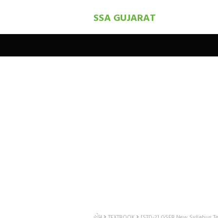
SSA GUJARAT
હોમ
TEXTBOOK
[STD-2] GSEB New Syllabus Te