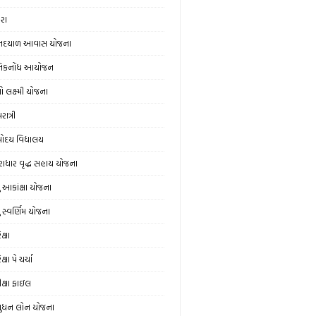
ેરા
નદયાળ આવાસ યોજના
નિકનોંધ આયોજન
ો લક્ષ્મી યોજના
ાત્રી
ોદય વિદ્યાલય
રાધાર વૃદ્ધ સહાય યોજના
યુ આકાંક્ષા યોજના
ુ સ્‍વર્ણિમ યોજના
ક્ષા
ક્ષા પે ચર્ચા
ીક્ષા ફાઇલ
ુધન લોન યોજના