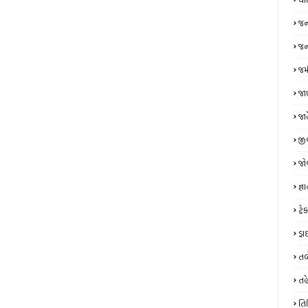
જન
જન્
જમ
જાણ
જા
જી
જો
જ્ઞ
ટ્
ડ્
તબ
તહ
તિ