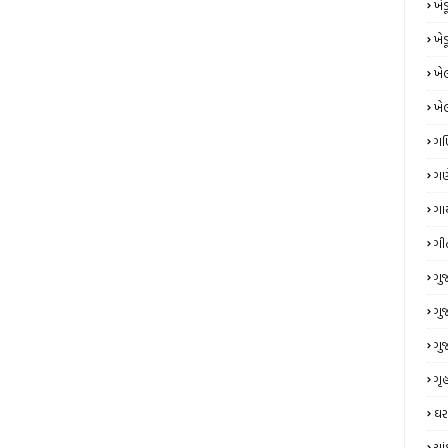
ખે
ખે
ખે
ખે
ગ
ગણ
ગા
ગી
ગુ
ગુ
ગુ
ગૃહ
ઘર
ચા