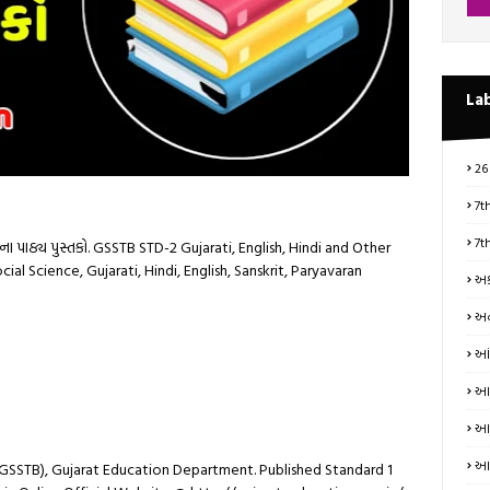
La
26
7t
7t
યમના પાઠ્ય પુસ્તકો. GSSTB STD-2 Gujarati, English, Hindi and Other
l Science, Gujarati, Hindi, English, Sanskrit, Paryavaran
અક
અન
આં
આત
આધ
આય
GSSTB), Gujarat Education Department. Published Standard 1