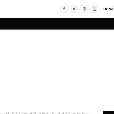
HOME
xtbooks PDF Download (Gujarati, English, Hindi & Other Medium)