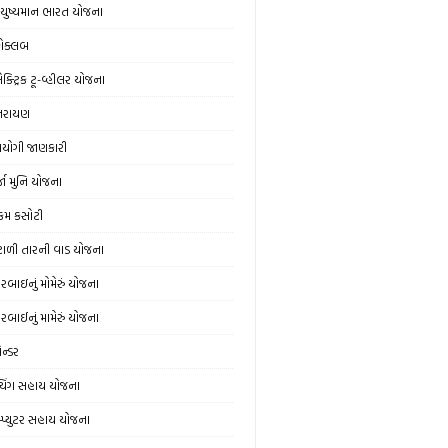
ુષ્યમાન ભારત યોજના
ોક્લબ
ક્ટ્રિક ટૂ-વ્હીલર યોજના
્તરાયણ
યોગી જાણકારી
્જા મુનિ યોજના
મ કસોટી
ંટાળી તારની વાડ યોજના
વરબાઇનું મોમેરું યોજના
વરબાઈનું મામેરું યોજના
ેન્ડર
ચિંગ સહાય યોજના
મ્પ્યુટર સહાય યોજના