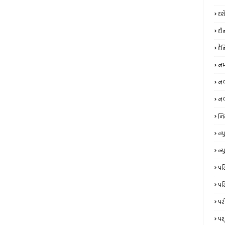
દશ
દી
દૈ
નમ
નવર
નવ
નિ
ન્‍
ન્ય
પરિ
પરિ
પર
પશ