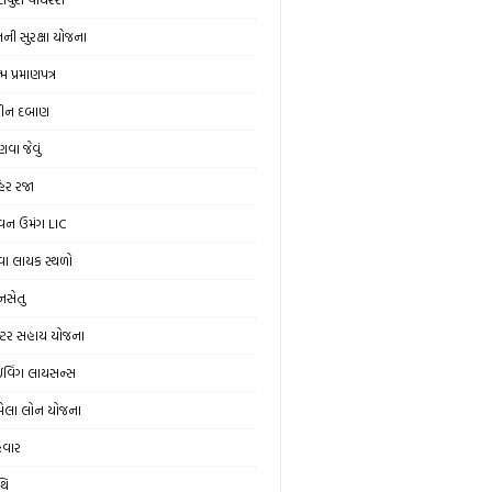
ની સુરક્ષા યોજના
મ પ્રમાણપત્ર
ીન દબાણ
વા જેવું
હેર રજા
વન ઉમંગ LIC
વા લાયક સ્થળો
ાનસેતુ
રેક્ટર સહાય યોજના
રાઇવિંગ લાયસન્સ
ેલા લોન યોજના
ેવાર
થિ