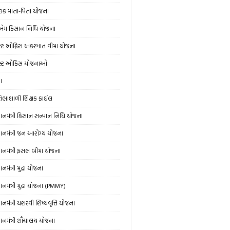
લક માતા-પિતા યોજના
એમ કિસાન નિધિ યોજના
સ્ટ ઓફિસ અકસ્માત વીમા યોજના
સ્ટ ઓફિસ યોજનાઓ
ઞા
રતિભાશાળી શિક્ષક ફાઈલ
રધાનમંત્રી કિસાન સન્માન નિધિ યોજના
રધાનમંત્રી જન આરોગ્ય યોજના
રધાનમંત્રી ફસલ બીમા યોજના
ધાનમંત્રી મુદ્રા યોજના
ધાનમંત્રી મુદ્રા યોજના (PMMY)
ધાનમંત્રી યશસ્વી શિષ્યવૃત્તિ યોજના
રધાનમંત્રી શૌચાલય યોજના