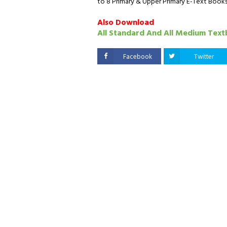
to 8 Primary & Upper Primary E-Text Books 
Also Download
All Standard And All Medium Tex
Facebook
Twitter