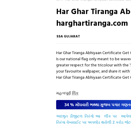
Har Ghar Tiranga Abh
harghartiranga.com
SSA GUJARAT
Har Ghar Tiranga Abhiyaan Certificate Get 
Is our national flag only meant to be wav
greater respect for the tricolour with the ‘
your favourite wallpaper, and share it with yo
Har Ghar Tiranga Abhiyaan Certificate Get 
મહત્વપૂર્ણ
લિંક
34 % મોંઘવારી ભથ્થા મુજબ પગાર ગણતર
અદભુત
ડીજીટલ
તિરંગો
આ લીંક પર
આપેલ
તિરંગા
વેબસાઈટ
પર અપલોડ
થયેલી
2
કરોડ
જેટ