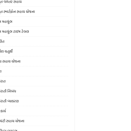
ડૂત વળતર સહાય
ડૂત સ્માર્ટફોન સહાય યોજના
લ મહાકુંભ
લ મહાકુંભ ટાઇમ ટેબલ
ણિત
ેશ ચતુર્થી
ય સહાય યોજના
ત
જરાત
જરાતી નિબંધ
જરાતી વ્યાકરણ
કાર્ય
ઘંટી સહાય યોજના
ંદીપુરા વાયરસ