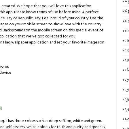
ખે
 created. We hope that you will love this application.
 this app. Please know terms of use before using. A perfect
ખે
ce Day or Republic Day! Feel proud of your country .Use the
ખે
 images on your mobile screen to show love with the country.
d Backgrounds on the mobile screen on this special event of
ખે
 application that we've got collected for you.
ગ
an Flag wallpaper application and set your favorite images on
ગણ
ગા
hone.
ગી
 device
ગુ
ગુ
ગુ
રો
ગૃહ
ઘર
flag.It has three colors such as deep saffron, white and green.
d selflessness, white color is for truth and purity and green is
ચા