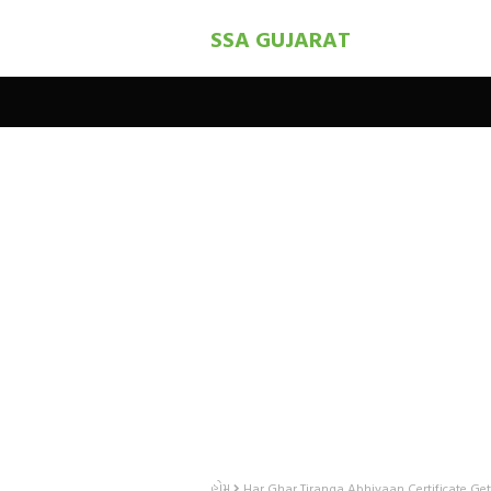
SSA GUJARAT
હોમ
Har Ghar Tiranga Abhiyaan Certificate Ge