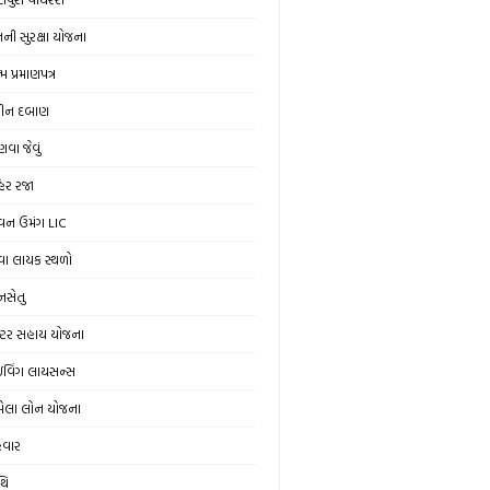
ની સુરક્ષા યોજના
મ પ્રમાણપત્ર
ીન દબાણ
વા જેવું
હેર રજા
વન ઉમંગ LIC
વા લાયક સ્થળો
ાનસેતુ
રેક્ટર સહાય યોજના
રાઇવિંગ લાયસન્સ
ેલા લોન યોજના
ેવાર
થિ