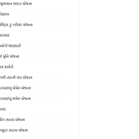
ુષ્યમાન ભારત યોજના
ોક્લબ
ક્ટ્રિક ટૂ-વ્હીલર યોજના
્તરાયણ
યોગી જાણકારી
્જા મુનિ યોજના
મ કસોટી
ંટાળી તારની વાડ યોજના
વરબાઇનું મોમેરું યોજના
વરબાઈનું મામેરું યોજના
ેન્ડર
ચિંગ સહાય યોજના
મ્પ્યુટર સહાય યોજના