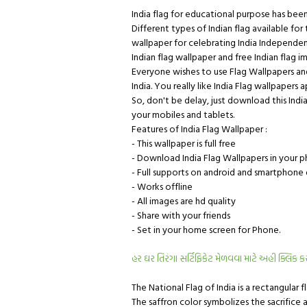
India flag for educational purpose has been
Different types of Indian flag available for
wallpaper for celebrating India Independen
Indian flag wallpaper and free Indian flag
Everyone wishes to use Flag Wallpapers an
India. You really like India Flag wallpapers
So, don't be delay, just download this Indi
your mobiles and tablets.
Features of India Flag Wallpaper :
- This wallpaper is full free
- Download India Flag Wallpapers in your p
- Full supports on android and smartphone
- Works offline
- All images are hd quality
- Share with your friends
- Set in your home screen for Phone.
હર ઘર તિરંગા સર્ટિફિકેટ મેળવવા માટે અહી ક્લિક ક
The National Flag of India is a rectangular 
The saffron color symbolizes the sacrifice an