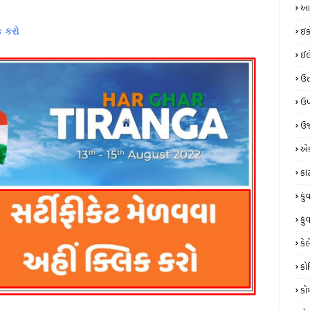
આય
ઇક
ક કરો
ઈલે
ઉત
ઉપ
ઉર
એક
કા
કું
કું
કેલ
કો
કો