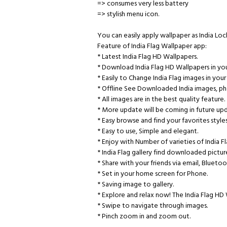
=> consumes very less battery
=> stylish menu icon.
You can easily apply wallpaper as India Loc
Feature of India Flag Wallpaper app:
* Latest India Flag HD Wallpapers.
* Download India Flag HD Wallpapers in yo
* Easily to Change India Flag images in you
* Offline See Downloaded India images, ph
* All images are in the best quality feature.
* More update will be coming in future upd
* Easy browse and find your favorites styles
* Easy to use, Simple and elegant.
* Enjoy with Number of varieties of India F
* India Flag gallery find downloaded pictur
* Share with your friends via email, Blueto
* Set in your home screen for Phone.
* Saving image to gallery.
* Explore and relax now! The India Flag HD 
* Swipe to navigate through images.
* Pinch zoom in and zoom out.