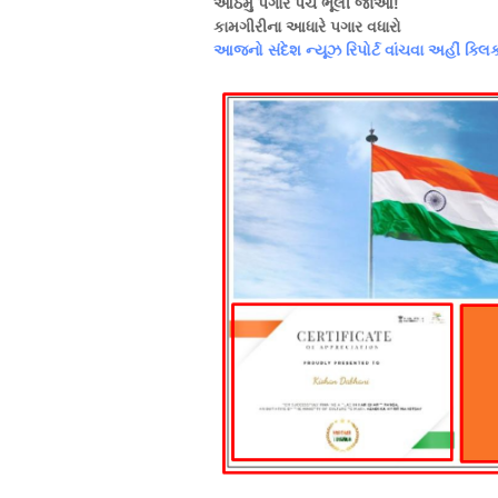
આઠમું પગાર પંચ ભૂલી જાઓ!
કામગીરીના આધારે પગાર વધારો
આજનો સંદેશ ન્યૂઝ રિપોર્ટ વાંચવા અહીં ક્લિ