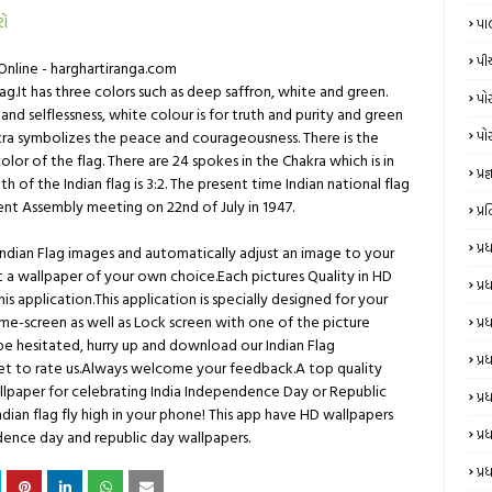
રો
પા
પી
Online - harghartiranga.com
flag.It has three colors such as deep saffron, white and green.
પો
and selflessness, white colour is for truth and purity and green
kra symbolizes the peace and courageousness. There is the
પો
lor of the flag. There are 24 spokes in the Chakra which is in
પ્રજ્
h of the Indian flag is 3:2. The present time Indian national flag
uent Assembly meeting on 22nd of July in 1947.
પ્
પ્
y Indian Flag images and automatically adjust an image to your
t a wallpaper of your own choice.Each pictures Quality in HD
પ્
s application.This application is specially designed for your
e-screen as well as Lock screen with one of the picture
પ્
 be hesitated, hurry up and download our Indian Flag
પ્ર
get to rate us.Always welcome your feedback.A top quality
wallpaper for celebrating India Independence Day or Republic
પ્ર
ndian flag fly high in your phone! This app have HD wallpapers
પ્ર
ndence day and republic day wallpapers.
પ્