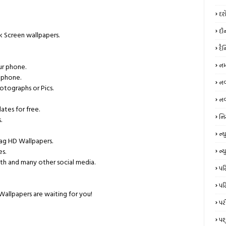
દશ
દી
k Screen wallpapers.
દૈ
નમ
ur phone.
r phone.
નવર
otographs or Pics.
નવ
ates for free.
નિ
.
ન્‍
lag HD Wallpapers.
es.
ન્ય
oth and many other social media.
પરિ
પરિ
Wallpapers are waiting for you!
પર
પશ