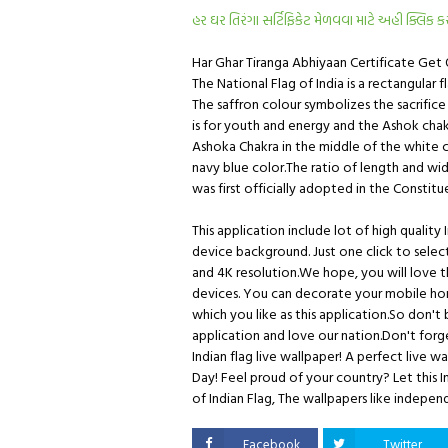
હર ઘર તિરંગા સર્ટિફિકેટ મેળવવા માટે અહી ક્લિક ક
Har Ghar Tiranga Abhiyaan Certificate Get 
The National Flag of India is a rectangular 
The saffron colour symbolizes the sacrifice 
is for youth and energy and the Ashok cha
Ashoka Chakra in the middle of the white co
navy blue color.The ratio of length and widt
was first officially adopted in the Constit
This application include lot of high qualit
device background. Just one click to selec
and 4K resolution.We hope, you will love thi
devices. You can decorate your mobile hom
which you like as this application.So don't
application and love our nation.Don't for
Indian flag live wallpaper! A perfect live 
Day! Feel proud of your country? Let this I
of Indian Flag, The wallpapers like indepe
Facebook
Twitter