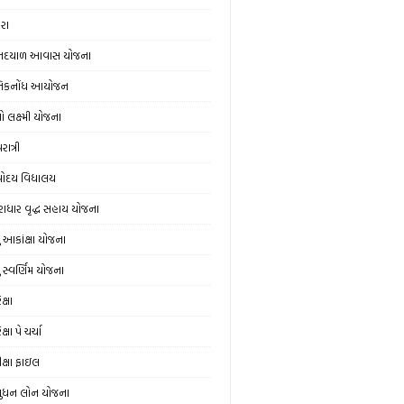
ેરા
નદયાળ આવાસ યોજના
નિકનોંધ આયોજન
ો લક્ષ્મી યોજના
ાત્રી
ોદય વિદ્યાલય
રાધાર વૃદ્ધ સહાય યોજના
યુ આકાંક્ષા યોજના
ુ સ્‍વર્ણિમ યોજના
ક્ષા
ક્ષા પે ચર્ચા
ીક્ષા ફાઇલ
ુધન લોન યોજના