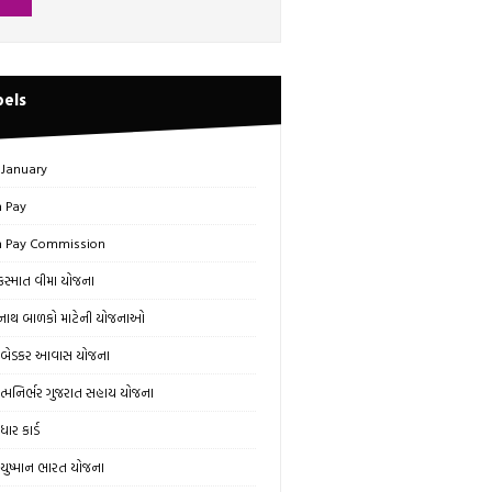
bels
 January
h Pay
h Pay Commission
સ્માત વીમા યોજના
ાથ બાળકો માટેની યોજનાઓ
બેડકર આવાસ યોજના
્મનિર્ભર ગુજરાત સહાય યોજના
ાર કાર્ડ
ુષ્માન ભારત યોજના