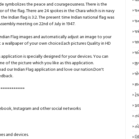
de symbolizes the peace and courageousness. There is the
r of the flag. There are 24 spokes in the Chara which is in navy
જન
the Indian flag is 3:2. The present time Indian national flag was
જન્
 Assembly meeting on 22nd of July in 1947.
જમ
y Indian Flag images and automatically adjust an image to your
જાણ
t a wallpaper of your own choice.Each pictures Quality in HD
જા
 application is specially designed for your devices. You can
of the picture which you like as this application.
જી
ad our Indian Flag application and love our nation.Don't
જો
edback.
જ્ઞ
 *************
ટ્
ડ્
cebook, Instagram and other social networks
તબ
તહ
es and devices.
તિ