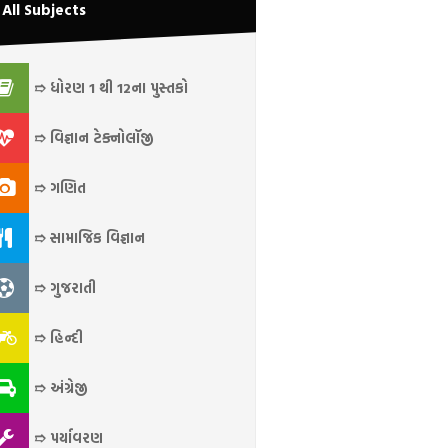
All Subjects
➱ ધોરણ 1 થી 12ના પુસ્તકો
➱ વિજ્ઞાન ટેક્નોલૉજી
➱ ગણિત
➱ સામાજિક વિજ્ઞાન
➱ ગુજરાતી
➱ હિન્દી
➱ અંગ્રેજી
➱ પર્યાવરણ