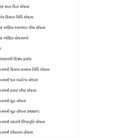
લક માતા-પિતા યોજના
એમ કિસાન નિધિ યોજના
સ્ટ ઓફિસ અકસ્માત વીમા યોજના
સ્ટ ઓફિસ યોજનાઓ
ઞા
રતિભાશાળી શિક્ષક ફાઈલ
રધાનમંત્રી કિસાન સન્માન નિધિ યોજના
રધાનમંત્રી જન આરોગ્ય યોજના
રધાનમંત્રી ફસલ બીમા યોજના
ધાનમંત્રી મુદ્રા યોજના
ધાનમંત્રી મુદ્રા યોજના (PMMY)
ધાનમંત્રી યશસ્વી શિષ્યવૃત્તિ યોજના
રધાનમંત્રી શૌચાલય યોજના