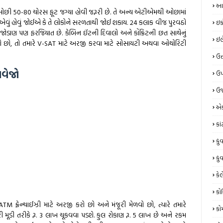
આય
ઓછી 50-80 ચોરસ ફૂટ જગ્યા હોવી જરૂરી છે. તે અન્ય એટીએમથી ઓછામાં
વું હોવું જોઈએ કે તે લોકોને સરળતાથી જોઈ શકાય. 24 કલાક વીજ પુરવઠો
ઇક
ડાણ પણ ફરજિયાત છે. કેબિન ઈંટની દિવાલો અને કોંક્રિટની છત સાથેનું
ઈલે
રહો છો, તો તમારે V-SAT માટે અરજી કરવા માટે સોસાયટી અથવા ઓથોરિટી
ઉત
ાવેજો
ઉપ
ઉર
એક
કા
કું
કું
કેલ
કો
 ATM ફ્રેન્ચાઈઝી માટે અરજી કરો છો અને મંજૂરી મેળવો છો, ત્યારે તમારે
કો
ારી મૂડી તરીકે રૂ. 3 લાખ ચૂકવવા પડશે. કુલ રોકાણ રૂ. 5 લાખ છે અને રકમ