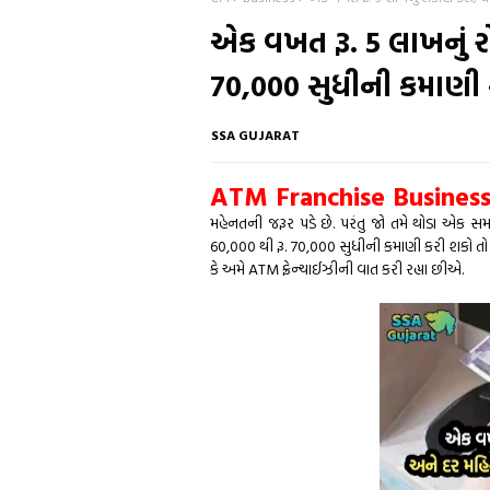
એક વખત રૂ. 5 લાખનું રો
70,000 સુધીની કમાણી 
SSA GUJARAT
ATM Franchise Busines
મહેનતની જરૂર પડે છે. પરંતુ જો તમે થોડા એક સ
60,000 થી રૂ. 70,000 સુધીની કમાણી કરી શકો તો 
કે અમે ATM ફ્રેન્ચાઈઝીની વાત કરી રહ્યા છીએ.