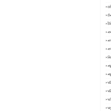
દશ
દી
દૈ
નમ
નવર
નવ
નિ
ન્‍
ન્ય
પરિ
પરિ
પર
પશ