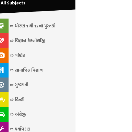
All Subjects
➱ ધોરણ 1 થી 12ના પુસ્તકો
➱ વિજ્ઞાન ટેક્નોલૉજી
➱ ગણિત
➱ સામાજિક વિજ્ઞાન
➱ ગુજરાતી
➱ હિન્દી
➱ અંગ્રેજી
➱ પર્યાવરણ