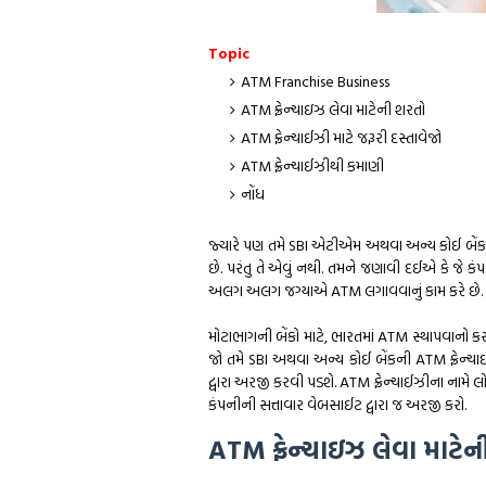
Topic
ATM Franchise Business
ATM ફ્રેન્ચાઇઝ લેવા માટેની શરતો
ATM ફ્રેન્ચાઈઝી માટે જરૂરી દસ્તાવેજો
ATM ફ્રેન્ચાઈઝીથી કમાણી
નોંધ
જ્યારે પણ તમે SBI એટીએમ અથવા અન્ય કોઈ બેંકનું 
છે. પરંતુ તે એવું નથી. તમને જણાવી દઈએ કે જે 
અલગ અલગ જગ્યાએ ATM લગાવવાનું કામ કરે છે.
મોટાભાગની બેંકો માટે, ભારતમાં ATM સ્થાપવાનો
જો તમે SBI અથવા અન્ય કોઈ બેંકની ATM ફ્રેન્ચા
દ્વારા અરજી કરવી પડશે. ATM ફ્રેન્ચાઈઝીના નામે લ
કંપનીની સત્તાવાર વેબસાઈટ દ્વારા જ અરજી કરો.
ATM ફ્રેન્ચાઇઝ લેવા માટે