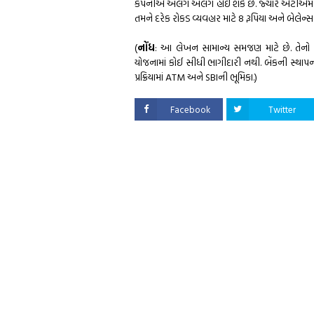
કંપનીએ અલગ અલગ હોઈ શકે છે. જ્યારે એટીએમ ઇન્સ
તમને દરેક રોકડ વ્યવહાર માટે 8 રૂપિયા અને બેલેન્સ
(
નોંધ
: આ લેખન સામાન્ય સમજણ માટે છે. તેનો 
યોજનામાં કોઈ સીધી ભાગીદારી નથી. બેંકની સ્થાપના મ
પ્રક્રિયામાં ATM અને SBIની ભૂમિકા.)
Facebook
Twitter