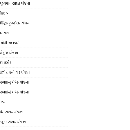
ુષ્યમાન ભારત યોજના
ોક્લબ
ક્ટ્રિક ટૂ-વ્હીલર યોજના
્તરાયણ
યોગી જાણકારી
્જા મુનિ યોજના
મ કસોટી
ંટાળી તારની વાડ યોજના
વરબાઇનું મોમેરું યોજના
વરબાઈનું મામેરું યોજના
ેન્ડર
ચિંગ સહાય યોજના
મ્પ્યુટર સહાય યોજના