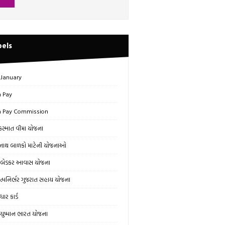
bels
 January
h Pay
h Pay Commission
સ્માત વીમા યોજના
ાથ બાળકો માટેની યોજનાઓ
બેડકર આવાસ યોજના
્મનિર્ભર ગુજરાત સહાય યોજના
ાર કાર્ડ
ુષ્માન ભારત યોજના