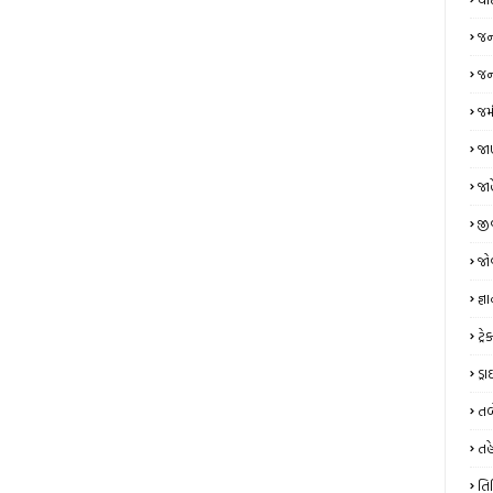
જન
જન્
જમ
જાણ
જા
જી
જો
જ્ઞ
ટ્
ડ્
તબ
તહ
તિ