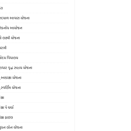
ેરા
નદયાળ આવાસ યોજના
નિકનોંધ આયોજન
ો લક્ષ્મી યોજના
ાત્રી
ોદય વિદ્યાલય
રાધાર વૃદ્ધ સહાય યોજના
યુ આકાંક્ષા યોજના
ુ સ્‍વર્ણિમ યોજના
ક્ષા
ક્ષા પે ચર્ચા
ીક્ષા ફાઇલ
ુધન લોન યોજના