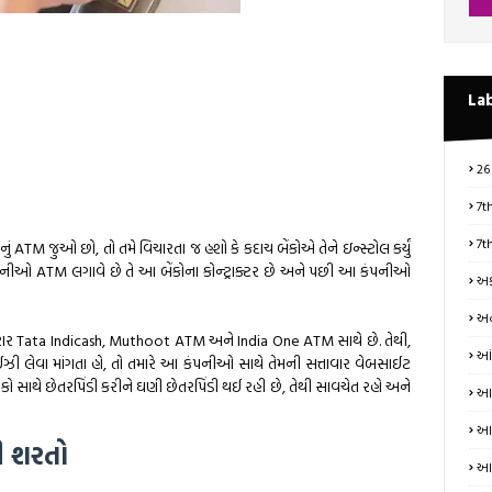
La
26
7t
7t
ATM જુઓ છો, તો તમે વિચારતા જ હશો કે કદાચ બેંકોએ તેને ઇન્સ્ટોલ કર્યું
કંપનીઓ ATM લગાવે છે તે આ બેંકોના કોન્ટ્રાક્ટર છે અને પછી આ કંપનીઓ
અક
અન
 કરાર Tata Indicash, Muthoot ATM અને India One ATM સાથે છે. તેથી,
આં
ઈઝી લેવા માંગતા હો, તો તમારે આ કંપનીઓ સાથે તેમની સત્તાવાર વેબસાઈટ
ોકો સાથે છેતરપિંડી કરીને ઘણી છેતરપિંડી થઈ રહી છે, તેથી સાવચેત રહો અને
આત
આધ
ની શરતો
આય