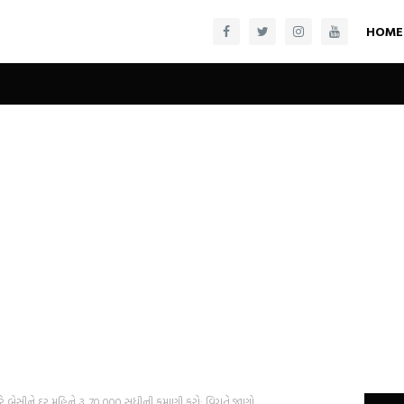
HOME
ે બેસીને દર મહિને રૂ. 70,000 સુધીની કમાણી કરો; વિગતે જાણો