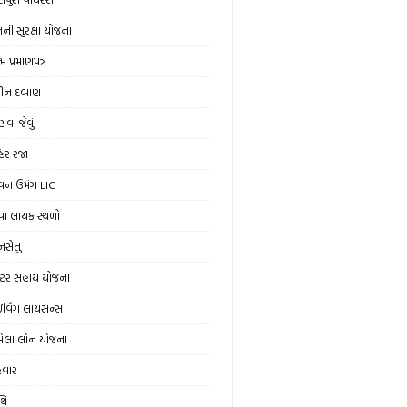
ની સુરક્ષા યોજના
મ પ્રમાણપત્ર
ીન દબાણ
વા જેવું
હેર રજા
વન ઉમંગ LIC
વા લાયક સ્થળો
ાનસેતુ
રેક્ટર સહાય યોજના
રાઇવિંગ લાયસન્સ
ેલા લોન યોજના
ેવાર
થિ