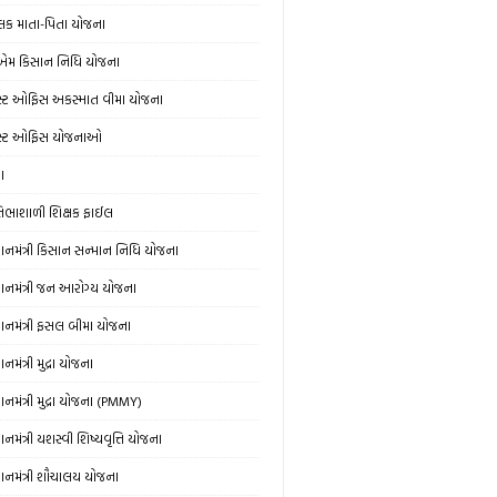
લક માતા-પિતા યોજના
એમ કિસાન નિધિ યોજના
સ્ટ ઓફિસ અકસ્માત વીમા યોજના
સ્ટ ઓફિસ યોજનાઓ
ઞા
રતિભાશાળી શિક્ષક ફાઈલ
રધાનમંત્રી કિસાન સન્માન નિધિ યોજના
રધાનમંત્રી જન આરોગ્ય યોજના
રધાનમંત્રી ફસલ બીમા યોજના
ધાનમંત્રી મુદ્રા યોજના
ધાનમંત્રી મુદ્રા યોજના (PMMY)
ધાનમંત્રી યશસ્વી શિષ્યવૃત્તિ યોજના
રધાનમંત્રી શૌચાલય યોજના