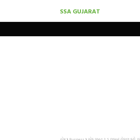
SSA GUJARAT
હોમ
Business
એક વખત રૂ. 5 લાખનું રોકાણ કરો, ઘર