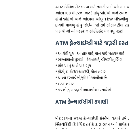
ATM કેબિન સેટ કરવા માટે તમારી પાસે ઓછામાં 
ઓછા 100 મીટરના અંતરે હોવું જોઈએ અને સ્થાન એ
હોવો જોઈએ અને ઓછામાં ઓછું 1 kW વીજળીનું જો
કાયમી માળખું હોવું જોઈએ. જો તમે સોસાયટીમાં 
પાસેથી નો ઓબ્જેક્શન સર્ટિફિકેટ મેળવવું પડશે.
ATM ફ્રેન્ચાઈઝી માટે જરૂરી દસ્ત
* આઈડી પ્રૂફ - આધાર કાર્ડ, પાન કાર્ડ, મતદાર કાર્ડ
* સરનામાનો પુરાવો - રેશનકાર્ડ, વીજળીનું બિલ
* બેંક ખાતું અને પાસબુક
* ફોટો, ઈ-મેઈલ આઈડી, ફોન નંબર
* અન્ય દસ્તાવેજો/ફોર્મ્સ કંપનીના છે.
* GST નંબર
* કંપની દ્વારા જરૂરી નાણાકીય દસ્તાવેજો
ATM ફ્રેન્ચાઈઝીથી કમાણી
મોટાભાગના ATM ફ્રેન્ચાઈઝી કેસોમાં, જ્યારે તમે
સિક્યોરિટી ડિપોઝિટ તરીકે રૂ. 2 લાખ અને કાર્યક