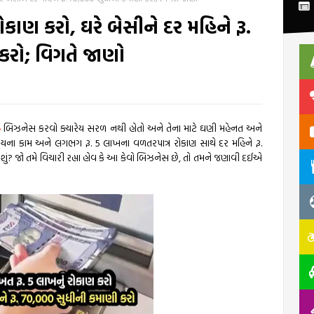
કાણ કરો, ઘરે બેસીને દર મહિને રૂ.
કરો; વિગતે જાણો
s
બિઝનેસ કરવો ક્યારેય સરળ નથી હોતો અને તેના માટે ઘણી મહેનત અને
મયના કામ અને લગભગ રૂ. 5 લાખના વળતરપાત્ર રોકાણ સાથે દર મહિને રૂ.
શું? જો તમે વિચારી રહ્યા હોવ કે આ કેવો બિઝનેસ છે, તો તમને જણાવી દઈએ