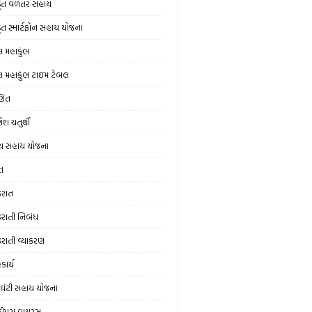
ડૂત વળતર સહાય
ડૂત સ્માર્ટફોન સહાય યોજના
લ મહાકુંભ
લ મહાકુંભ ટાઇમ ટેબલ
ણિત
ેશ ચતુર્થી
ય સહાય યોજના
ત
જરાત
જરાતી નિબંધ
જરાતી વ્યાકરણ
કાર્ય
ઘંટી સહાય યોજના
ંદીપુરા વાયરસ