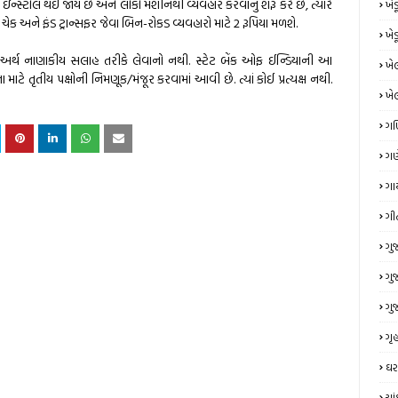
્ટોલ થઈ જાય છે અને લોકો મશીનથી વ્યવહાર કરવાનું શરૂ કરે છે, ત્યારે
ખે
 ચેક અને ફંડ ટ્રાન્સફર જેવા બિન-રોકડ વ્યવહારો માટે 2 રૂપિયા મળશે.
ખે
અર્થ નાણાકીય સલાહ તરીકે લેવાનો નથી. સ્ટેટ બેંક ઓફ ઈન્ડિયાની આ
ખે
ાટે તૃતીય પક્ષોની નિમણૂક/મંજૂર કરવામાં આવી છે. ત્યાં કોઈ પ્રત્યક્ષ નથી.
ખે
ગ
ગણ
ગા
ગી
ગુ
ગુ
ગુ
ગૃહ
ઘર
ચા