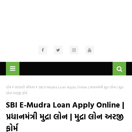
હોમ
સરકારી યોજના
SBI E-Mudra Loan Apply Online | પ્રધાનમંત્રી મુદ્રા લોન | મુદ્રા
લોન અરજી ફોર્મ
SBI E-Mudra Loan Apply Online |
પ્રધાનમંત્રી મુદ્રા લોન | મુદ્રા લોન અરજી
ફોર્મ