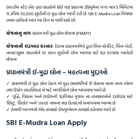
ભારતીય સ્ટેટ બેંક હાલ ગ્રાહકોને કોઈ પણ પ્રકારના ડૉક્યુમેન્ટ વગર માત્ર 5 મિનિટમાં
જ રૂપિયા 50,000 સુધીની ઇ-મુદ્રા લોન આપી રહી છે. SBI E-Mudra Loan વિષયક
તમામ હકીકતો આપ આ લેખ માં વાંચી શકો છો.
યોજનાનુ નામ
: પ્રધાન મંત્રી મુદ્રા લોન યોજના (PMMY)
યોજનાની શરૂઆત કરનાર
: દેશના પ્રધાનમંત્રીએ દ્વારા બિન-કોર્પોરેટ, બિન ખેતી,
નાના/સૂક્ષ્મ સાહસોને 10 લાખ સુધીની લોન આપવા માટે શરૂ કરવામાં આવેલી
યોજના
પ્રધાનમંત્રી ઈ-મુદ્રા લોન – મહત્વના મુદ્દાઓ
✓ પ્રધાનમંત્રી ઈ-મુદ્રા લોન હેઠળ એ મુદ્રા લાભાર્થીઓ જે પોતાના નાના નાના એકમ
તથા ઉદ્યોગ સાહસિકતા ને માટે નાગરિકોને લોન આપવામાં આવે છે.
✓ વૃદ્ધિ, વિકાસ અને ભંડોળની જરૂરિયાત મુજબ ના તબક્કાઓને દર્શાવવા માટે
‘શિશુ’, ‘કિશોર’ અને ‘તરુણ’ નામના ત્રણ ઉત્પાદનો બનાવવામાં આવ્યા છે.
✓ તેનાથી આગળનો એક તબક્કો ગ્રેજ્યુએશન તબક્કો કહેવામા આવે છે.
SBI E-Mudra Loan Apply