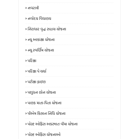
નવરાત્રી
નવોદય વિદ્યાલય
નિરાધાર વૃદ્ધ સહાય યોજના
ન્‍યુ આકાંક્ષા યોજના
ન્યુ સ્‍વર્ણિમ યોજના
પરિક્ષા
પરિક્ષા પે ચર્ચા
પરીક્ષા ફાઇલ
પશુધન લોન યોજના
પાલક માતા-પિતા યોજના
પીએમ કિસાન નિધિ યોજના
પોસ્ટ ઓફિસ અકસ્માત વીમા યોજના
પોસ્ટ ઓફિસ યોજનાઓ