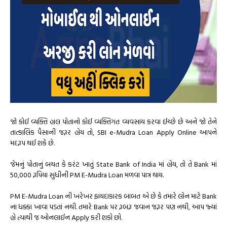
જો કોઈ વ્યક્તિ હાલ પોતાનો કોઈ વ્યક્તિગત વ્યવસાય કરવા ઈચ્છે છે અને જો તેને
તાત્કાલિક પૈસાની જરૂર હોય તો, SBI e-Mudra Loan Apply Online આપને
મદરૂપ થઈ શકે છે.
જેમનું પોતાનું બચત કે કરંટ ખાતું State Bank of India માં હોય, તો તે Bank માં
50,000 રૂપિયા સુધીની PM E-Mudra Loan મળવા પાત્ર થાય.
PM E-Mudra Loan ની ખરેખર ફાયદાકારક બાબત એ છે કે તમારે લોન માટે Bank
ના ધક્કા ખાવા પડતાં નથી. તમારે Bank પર રૂબરૂ જવાન જરૂર પણ નથી, આપ જ્યાં
હો ત્યાથી જ ઓનલાઈન Apply કરી શકો છો.