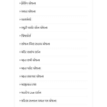
ફેંસિંગ યોજના
બચત યોજના
બાળમેળો
બ્યુટી પાર્લર લોન યોજના
બ્રિજકોર્સ
ભોજન બિલ સહાય યોજના
મંદિર લાઈવ દર્શન
મફત છત્રી યોજના
મફત પ્લોટ યોજના
મફત સારવાર યોજના
મરજીયાત રજા
મહાદેવ Live દર્શન
મહિલા સન્માન બચત પત્ર યોજના