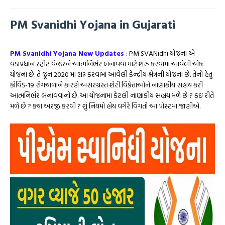
PM Svanidhi Yojana in Gujarati
PM Svanidhi Yojana New Updates
: PM SVANidhi યોજના એ
વડાપ્રધાન સ્ટ્રીટ વેન્ડરને આત્મનિર્ભર બનાવવા માટે શરુ કરવામા આવેલી એક
યોજના છે. તે જૂન 2020 માં શરૂ કરવામાં આવેલી કેન્દ્રીય ક્ષેત્રની યોજના છે. તેનો હેતુ
કોવિડ-19 રોગચાળાને કારણે અસરગ્રસ્ત શેરી વિક્રેતાઓને નાણાકીય સહાય કરી
આત્મનિર્ભર બનાવવાનો છે. આ યોજનામા કેટલી નાણાકીય સહાય મળે છે ? કઇ રીતે
મળે છે ? ક્યા અરજી કરવી ? શું નિયમો હોય વગેરે વિગતો આ પોસ્ટમા જાણીએ.