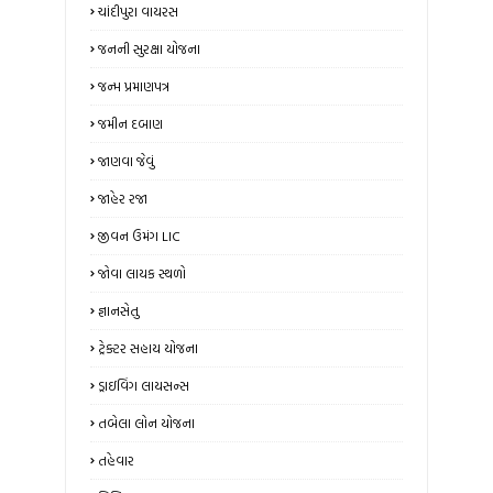
ચાંદીપુરા વાયરસ
જનની સુરક્ષા યોજના
જન્મ પ્રમાણપત્ર
જમીન દબાણ
જાણવા જેવું
જાહેર રજા
જીવન ઉમંગ LIC
જોવા લાયક સ્થળો
જ્ઞાનસેતુ
ટ્રેક્ટર સહાય યોજના
ડ્રાઇવિંગ લાયસન્સ
તબેલા લોન યોજના
તહેવાર