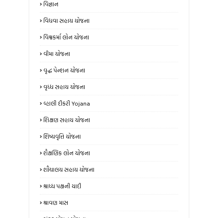
વિજ્ઞાન
વિધવા સહાય યોજના
વિશ્વકર્મા લોન યોજના
વીમા યોજના
વૃદ્ધ પેન્શન યોજના
વૃધ્ધ સહાય યોજના
વ્હાલી દીકરી Yojana
શિક્ષણ સહાય યોજના
શિષ્યવૃત્તિ યોજના
શૈક્ષણિક લોન યોજના
શૌચાલય સહાય યોજના
શ્રાધ્ધ પક્ષની યાદી
શ્રાવણ માસ