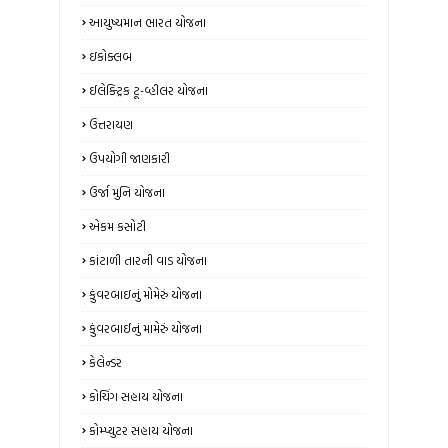
આયુષ્યમાન ભારત યોજના
ઇકોક્લબ
ઈલેક્ટ્રિક ટૂ-વ્હીલર યોજના
ઉત્તરાયણ
ઉપયોગી જાણકારી
ઉર્જા મુનિ યોજના
એકમ કસોટી
કાંટાળી તારની વાડ યોજના
કુંવરબાઇનું મોમેરું યોજના
કુંવરબાઈનું મામેરું યોજના
કેલેન્ડર
કોચિંગ સહાય યોજના
કોમ્પ્યુટર સહાય યોજના