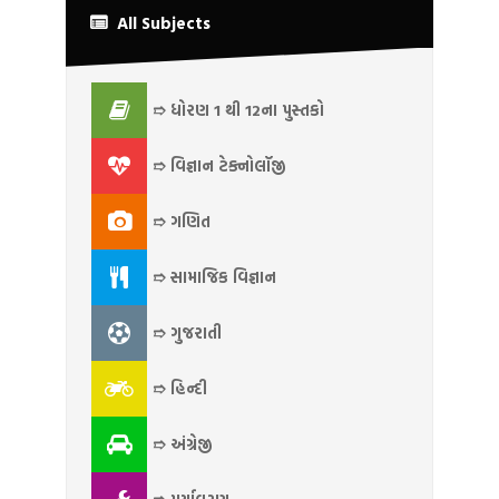
All Subjects
➱ ધોરણ 1 થી 12ના પુસ્તકો
➱ વિજ્ઞાન ટેક્નોલૉજી
➱ ગણિત
➱ સામાજિક વિજ્ઞાન
➱ ગુજરાતી
➱ હિન્દી
➱ અંગ્રેજી