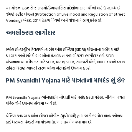
આ યોજના ફક્ત તે જ રાજ્યો/કેન્દ્રશાસિત પ્રદેશોના લાભાર્થીઓ માટે ઉપલબ્ધ છે
જેમણે સ્ટ્રીટ વેન્ડર્સ (Protection of Livelihood and Regulation of Street
Vending) એક્ટ, 2014 હેઠળ નિયમો અને યોજનાને લાગૂ કરેલ છે.
અમલીકરણ ભાગીદાર
સ્મોલ ઈન્ડસ્ટ્રીઝ ડેવલપમેન્ટ બેંક ઓફ ઈન્ડિયા (SIDBI) યોજનાના વહીવટ માટે
આવાસ અને શહેરી બાબતોના મંત્રાલયના અમલીકરણ ભાગીદાર હશે. SIDBI
યોજનાના અમલીકરણ માટે SCBs, RRBs, SFBs, સહકારી બેંકો, NBFCs અને MFIs
સહિત ધિરાણ આપતી સંસ્થાઓના નેટવર્કનો ઉપયોગ કરશે.
PM Svanidhi Yojana માટે પાત્રતાના માપદંડ શું છે?
PM Svanidhi Yojana ઓનલાઈન નોંધણી માટે પસંદ કરતા પહેલા, નીચેના પાત્રતા
પરિબળોને ધ્યાનમા લેવામા આવે છે.
વેન્ડિંગ અથવા અર્બન લોકલ બોડીઝ (યુએલબી) દ્વારા જારી કરાયેલ માન્ય ઓળખ
કાર્ડ ધરાવતા વેન્ડર્સ આ યોજના હેઠળ સહય મેળવવા પાત્ર છે.