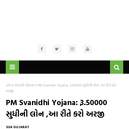
હોમ
સરકારી યોજના
PM Svanidhi Yojana: રૂ.50000 સુધીની લોન ,આ રીતે કરો
અરજી
PM Svanidhi Yojana: રૂ.50000
સુધીની લોન ,આ રીતે કરો અરજી
SSA GUJARAT