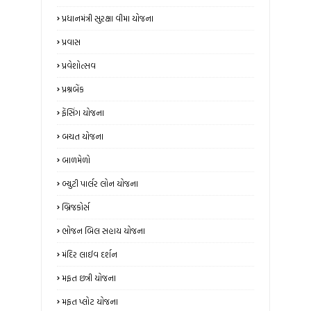
પ્રધાનમંત્રી સુરક્ષા વીમા યોજના
પ્રવાસ
પ્રવેશોત્સવ
પ્રશ્નબેંક
ફેંસિંગ યોજના
બચત યોજના
બાળમેળો
બ્યુટી પાર્લર લોન યોજના
બ્રિજકોર્સ
ભોજન બિલ સહાય યોજના
મંદિર લાઈવ દર્શન
મફત છત્રી યોજના
મફત પ્લોટ યોજના