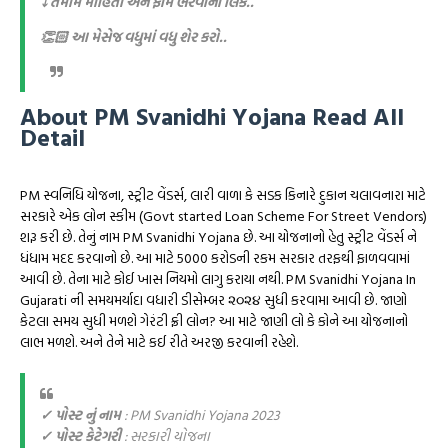
⤵️ તમામ માહિતી અને ફોર્મ ભરવાની લિંક..
👏🏻 આ મેસેજ વધુમાં વધુ શેર કરો..
About PM Svanidhi Yojana Read All
Detail
PM સ્વનિધિ યોજના, સ્ટ્રીટ વેંડર્સ, લારી વાળા કે સડક કિનારે દુકાન ચલાવનારા માટે
સરકારે એક લોન સ્કીમ (Govt started Loan Scheme For Street Vendors)
શરૂ કરી છે. તેનું નામ PM Svanidhi Yojana છે. આ યોજનાનો હેતુ સ્ટ્રીટ વેંડર્સ ને
ધંધામ મદદ કરવાનો છે. આ માટે 5000 કરોડની રકમ સરકાર તરફથી ફાળવવામાં
આવી છે. તેના માટે કોઈ ખાસ નિયમો લાગુ કરાયા નથી. PM Svanidhi Yojana In
Gujarati ની સમયમર્યાદા વધારી ડીસેમ્બર ૨૦૨૪ સુધી કરવામા આવી છે. જાણો
કેટલા સમય સુધી મળશે ગેરંટી ફ્રી લોન? આ માટે જાણી લો કે કોને આ યોજનાનો
લાભ મળશે. અને તેને માટે કઈ રીતે અરજી કરવાની રહેશે.
✓ પોસ્ટ નું નામ
: PM Svanidhi Yojana 2023
✓ પોસ્ટ કેટેગરી
: સરકારી યોજના