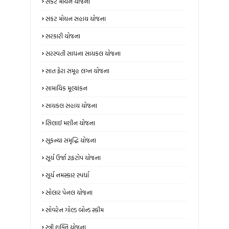
સંકટ મોચન યોજના
સંકટ મોચન સહાય યોજના
સરકારી યોજના
સરસ્વતી સાધના સાયકલ યોજના
સાત ફેરા સમૂહ લગ્ન યોજના
સામાયિક મૂલ્યાંકન
સાયકલ સહાય યોજના
સિલાઈ મશીન યોજના
સુકન્યા સમૃદ્ધિ યોજના
સૂર્ય ઉર્જા રૂફટોપ યોજના
સૂર્ય નમસ્કાર સ્પર્ધા
સોલાર પેનલ યોજના
સોવરેન ગોલ્ડ બોન્ડ સ્કીમ
સ્ત્રી શક્તિ યોજના