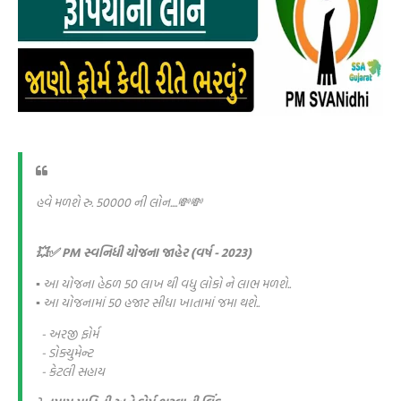
હવે મળશે રુ. 50000 ની લોન....💸💸
💥✅ PM સ્વનિધી યોજના જાહેર (વર્ષ - 2023)
▪️ આ યોજના હેઠળ 50 લાખ થી વધુ લોકો ને લાભ મળશે..
▪️ આ યોજનામાં 50 હજાર સીધા ખાતામાં જમા થશે..
- અરજી ફોર્મ
- ડોક્યુમેન્ટ
- કેટલી સહાય