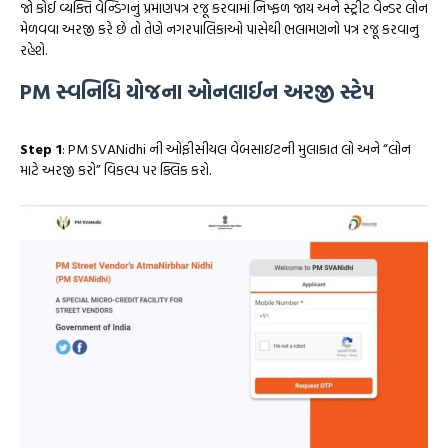
જો કોઈ વ્યક્તિ વેન્ડિંગનું પ્રમાણપત્ર રજૂ કરવામાં નિષ્ફળ જાય અને સ્ટ્રીટ વેન્ડર લોન
મેળવવા અરજી કરે છે તો તેણે નગરપાલિકાઓ પાસેથી ભલામણનો પત્ર રજૂ કરવાનુ
રહેશે.
PM સ્વનિધિ યોજના ઓનલાઈન અરજી સ્ટેપ
Step 1
: PM SVANidhi ની ઓફીસીયલ વેબસાઇટની મુલાકાત લો અને “લોન
માટે અરજી કરો” વિકલ્પ પર ક્લિક કરો.