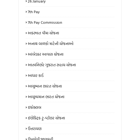
26 January
7th Pay
7th Pay Commission
અકસ્માત વીમા યોજના
અનાથ બાળકો માટેની યોજનાઓ
આંબેડકર આવાસ યોજના
આત્મનિર્ભર ગુજરાત સહાય યોજના
આધાર કાર્ડ
આયુષ્માન ભારત યોજના
આયુષ્યમાન ભારત યોજના
ઇકોક્લબ
ઈલેક્ટ્રિક ટૂ-વ્હીલર યોજના
ઉત્તરાયણ
ઉપયોગી જાણકારી