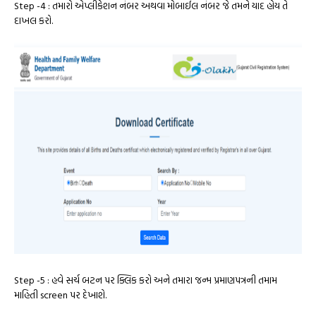
Step -4 : તમારો એપ્લીકેશન નંબર અથવા મોબાઈલ નંબર જે તમને યાદ હોય તે
દાખલ કરો.
Step -5 : હવે સર્ચ બટન પર ક્લિક કરો અને તમારા જન્મ પ્રમાણપત્રની તમામ
માહિતી screen પર દેખાશે.