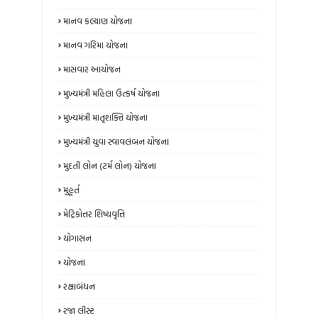
માનવ કલ્યાણ યોજના
માનવ ગરિમા યોજના
માસવાર આયોજન
મુખ્યમંત્રી મહિલા ઉત્કર્ષ યોજના
મુખ્યમંત્રી માતૃશક્તિ યોજના
મુખ્યમંત્રી યુવા સ્વાવલંબન યોજના
મુદતી લોન (ટર્મ લોન) યોજના
મુહૂર્ત
મેટ્રિકોત્તર શિષ્યવૃત્તિ
યોગાસન
યોજના
રક્ષાબંધન
રજા લીસ્ટ