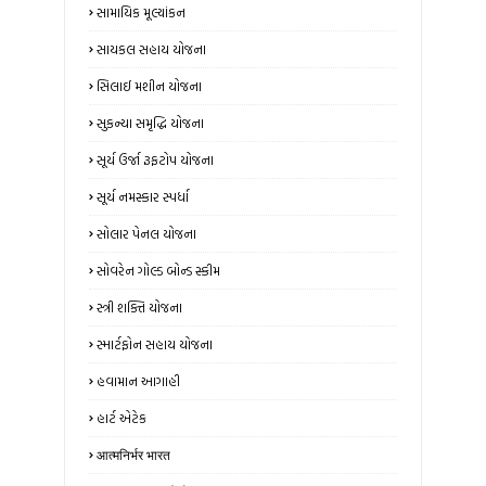
સામાયિક મૂલ્યાંકન
સાયકલ સહાય યોજના
સિલાઈ મશીન યોજના
સુકન્યા સમૃદ્ધિ યોજના
સૂર્ય ઉર્જા રૂફટોપ યોજના
સૂર્ય નમસ્કાર સ્પર્ધા
સોલાર પેનલ યોજના
સોવરેન ગોલ્ડ બોન્ડ સ્કીમ
સ્ત્રી શક્તિ યોજના
સ્માર્ટફોન સહાય યોજના
હવામાન આગાહી
હાર્ટ એટેક
आत्मनिर्भर भारत