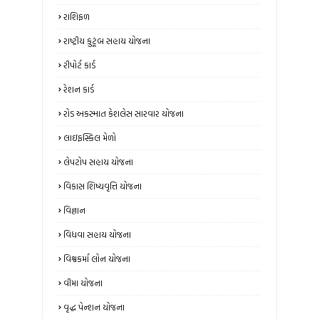
રાશિફળ
રાષ્ટ્રીય કુટૂંબ સહાય યોજના
રીપોર્ટ કાર્ડ
રેશન કાર્ડ
રોડ અકસ્માત કેશલેસ સારવાર યોજના
લાઇફસ્કિલ મેળો
લેપટોપ સહાય યોજના
વિકાસ શિષ્યવૃત્તિ યોજના
વિજ્ઞાન
વિધવા સહાય યોજના
વિશ્વકર્મા લોન યોજના
વીમા યોજના
વૃદ્ધ પેન્શન યોજના