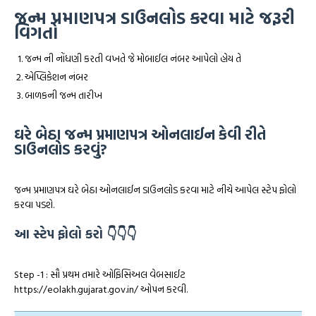
જન્મ પ્રમાણપત્ર ડાઉનલોડ કરવા માટે જરૂરી
વિગતો
જન્મ ની નોંધણી કરતી વખતે જે મોબાઈલ નંબર આપેલો હોય તે
એપ્લિકેશન નંબર
બાળકની જન્મ તારીખ
ઘરે બેઠા જન્મ પ્રમાણપત્ર ઓનલાઈન કેવી રીતે
ડાઉનલોડ કરવું?
જન્મ પ્રમાણપત્ર ઘરે બેઠા ઓનલાઈન ડાઉનલોડ કરવા માટે નીચે આપેલ સ્ટેપ ફોલો
કરવા પડશે.
આ સ્ટેપ ફોલો કરો 👇👇👇
Step -1 : સૌ પ્રથમ તમારે ઓફિસિઅલ વેબસાઈટ
https://eolakh.gujarat.gov.in/ ઓપન કરવી.