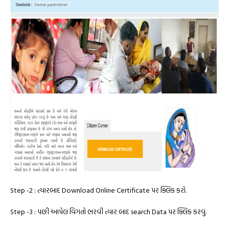
Step -2 : ત્યારબાદ Download Online Certificate પર ક્લિક કરો.
Step -3 : પછી આપેલ વિગતો ભરવી ત્યાર બાદ search Data પર ક્લિક કરવું.