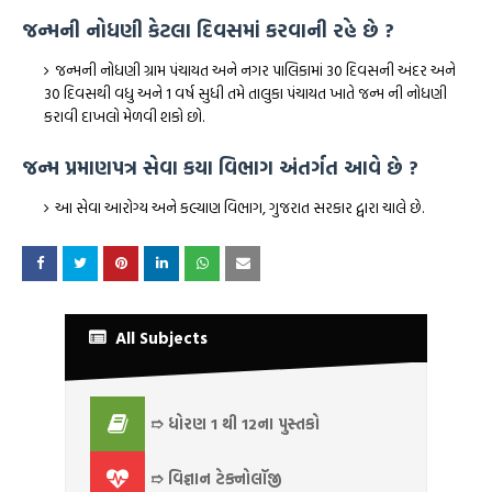
જન્મની નોધણી કેટલા દિવસમાં કરવાની રહે છે ?
જન્મની નોધણી ગ્રામ પંચાયત અને નગર પાલિકામાં 30 દિવસની અંદર અને
30 દિવસથી વધુ અને 1 વર્ષ સુધી તમે તાલુકા પંચાયત ખાતે જન્મ ની નોધણી
કરાવી દાખલો મેળવી શકો છો.
જન્મ પ્રમાણપત્ર સેવા કયા વિભાગ અંતર્ગત આવે છે ?
આ સેવા આરોગ્ય અને કલ્યાણ વિભાગ, ગુજરાત સરકાર દ્વારા ચાલે છે.
All Subjects
➱ ધોરણ 1 થી 12ના પુસ્તકો
➱ વિજ્ઞાન ટેક્નોલૉજી