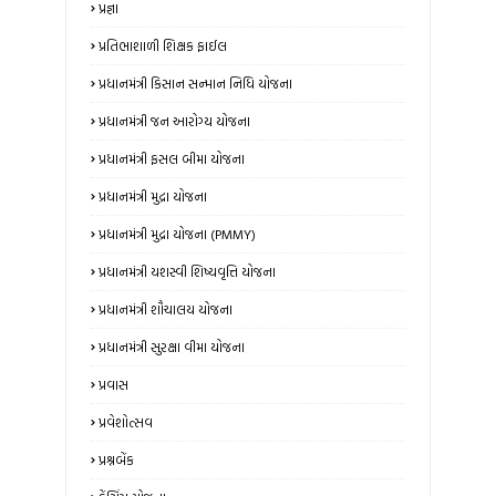
પ્રજ્ઞા
પ્રતિભાશાળી શિક્ષક ફાઈલ
પ્રધાનમંત્રી કિસાન સન્માન નિધિ યોજના
પ્રધાનમંત્રી જન આરોગ્ય યોજના
પ્રધાનમંત્રી ફસલ બીમા યોજના
પ્રધાનમંત્રી મુદ્રા યોજના
પ્રધાનમંત્રી મુદ્રા યોજના (PMMY)
પ્રધાનમંત્રી યશસ્વી શિષ્યવૃત્તિ યોજના
પ્રધાનમંત્રી શૌચાલય યોજના
પ્રધાનમંત્રી સુરક્ષા વીમા યોજના
પ્રવાસ
પ્રવેશોત્સવ
પ્રશ્નબેંક