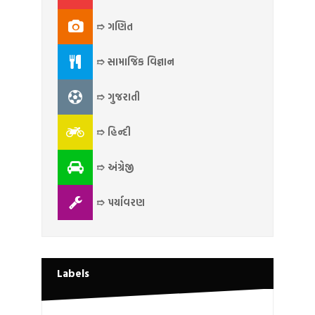
➱ ગણિત
➱ સામાજિક વિજ્ઞાન
➱ ગુજરાતી
➱ હિન્દી
➱ અંગ્રેજી
➱ પર્યાવરણ
Labels