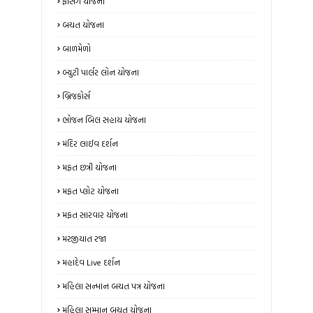
ફેંસિંગ યોજના
બચત યોજના
બાળમેળો
બ્યુટી પાર્લર લોન યોજના
બ્રિજકોર્સ
ભોજન બિલ સહાય યોજના
મંદિર લાઈવ દર્શન
મફત છત્રી યોજના
મફત પ્લોટ યોજના
મફત સારવાર યોજના
મરજીયાત રજા
મહાદેવ Live દર્શન
મહિલા સન્માન બચત પત્ર યોજના
મહિલા સમ્માન બચત યોજના