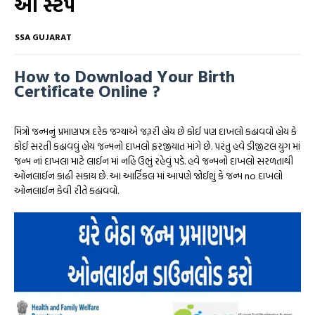
આ સ્ટેપ
SSA GUJARAT
How to Download Your Birth
Certificate Online ?
મિત્રો જન્મનું પ્રમાણપત્ર દરેક જગ્યાએ જરૂરી હોય છે કોઈ પણ દાખલો કઢાવવો હોય કે
કોઈ સરતી કઢાવવું હોય જન્મનો દાખલો ફરજીયાત માંગે છે. પરંતુ હવે ડીજીટલ યુગ માં
જન્મ નાં દાખલા માટે લાઈન માં નહિ ઉભું રહેવું પડે. હવે જન્મનો દાખલો સરળતાથી
ઓનલાઈન કાઢી સકાય છે. આ આર્ટિકલ માં આપણે જોઈશું કે જન્મ no દાખલો
ઓનલાઈન કેવી રીતે કઢાવવો.