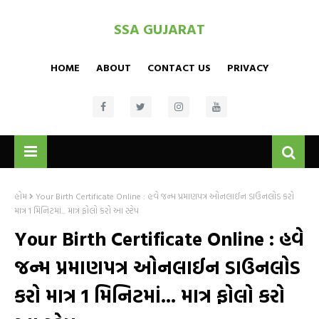
SSA GUJARAT
HOME
ABOUT
CONTACT US
PRIVACY
હોમ
Your Birth Certificate Online : હવે જન્મ પ્રમાણપત્ર ઓનલાઈન ડાઉનલોડ કરો
માત્ર 1 મિનિટમાં... માત્ર ફોલો કરો આ સ્ટેપ
Your Birth Certificate Online : હવે
જન્મ પ્રમાણપત્ર ઓનલાઈન ડાઉનલોડ
કરો માત્ર 1 મિનિટમાં... માત્ર ફોલો કરો