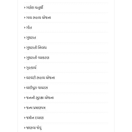
ગણેશ ચતુર્થી
ગાય સહાય યોજના
ગીત
ગુજરાત
ગુજરાતી નિબંધ
ગુજરાતી વ્યાકરણ
ગૃહકાર્ય
ઘરઘંટી સહાય યોજના
ચાંદીપુરા વાયરસ
જનની સુરક્ષા યોજના
જન્મ પ્રમાણપત્ર
જમીન દબાણ
જાણવા જેવું