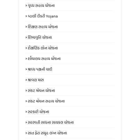
વૃધ્ધ સહાય યોજના
વ્હાલી દીકરી Yojana
શિક્ષણ સહાય યોજના
શિષ્યવૃત્તિ યોજના
શૈક્ષણિક લોન યોજના
શૌચાલય સહાય યોજના
શ્રાધ્ધ પક્ષની યાદી
શ્રાવણ માસ
સંકટ મોચન યોજના
સંકટ મોચન સહાય યોજના
સરકારી યોજના
સરસ્વતી સાધના સાયકલ યોજના
સાત ફેરા સમૂહ લગ્ન યોજના