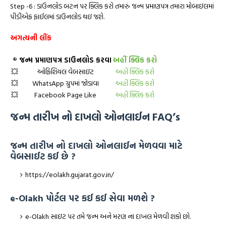
Step -6 : ડાઉનલોડ બટન પર ક્લિક કરો તમારું જન્મ પ્રમાણપત્ર તમારા મોબાઇલમાં
પીડીએફ ફાઈલમાં ડાઉનલોડ થઇ જશે.
અગત્યની લીંક
®️
જન્મ પ્રમાણપત્ર ડાઉનલોડ કરવા
અહીં ક્લિક કરો
💥
ઓફિશિયલ વેબસાઇટ
અહીં ક્લિક કરો
💥
WhatsApp ગ્રુપમાં જોડાવા
અહીં ક્લિક કરો
💥
Facebook Page Like
અહીં ક્લિક કરો
જન્મ તારીખ નો દાખલો ઓનલાઈન FAQ’s
જન્મ તારીખ નો દાખલો ઓનલાઈન મેળવવા માટે
વેબસાઈટ કઈ છે ?
https://eolakh.gujarat.gov.in/
e-Olakh પોર્ટલ પર કઈ કઈ સેવા મળશે ?
e-Olakh સાઇટ પર તમે જન્મ અને મરણ ના દાખલ મેળવી શકો છો.