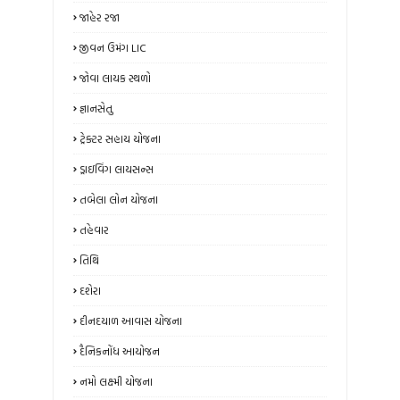
જાહેર રજા
જીવન ઉમંગ LIC
જોવા લાયક સ્થળો
જ્ઞાનસેતુ
ટ્રેક્ટર સહાય યોજના
ડ્રાઇવિંગ લાયસન્સ
તબેલા લોન યોજના
તહેવાર
તિથિ
દશેરા
દીનદયાળ આવાસ યોજના
દૈનિકનોંધ આયોજન
નમો લક્ષ્મી યોજના