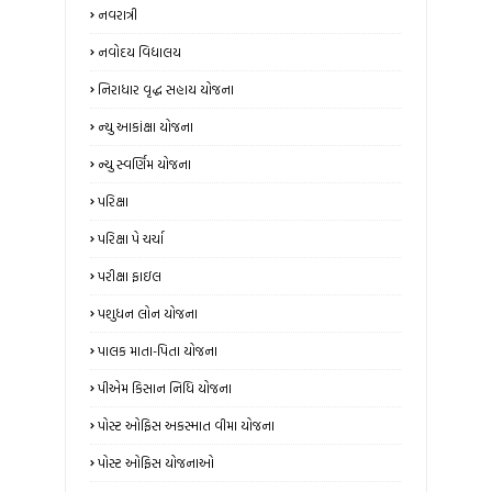
નવરાત્રી
નવોદય વિદ્યાલય
નિરાધાર વૃદ્ધ સહાય યોજના
ન્‍યુ આકાંક્ષા યોજના
ન્યુ સ્‍વર્ણિમ યોજના
પરિક્ષા
પરિક્ષા પે ચર્ચા
પરીક્ષા ફાઇલ
પશુધન લોન યોજના
પાલક માતા-પિતા યોજના
પીએમ કિસાન નિધિ યોજના
પોસ્ટ ઓફિસ અકસ્માત વીમા યોજના
પોસ્ટ ઓફિસ યોજનાઓ