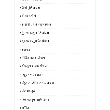
ઉર્જા મુનિ યોજના
એકમ કસોટી
કાંટાળી તારની વાડ યોજના
કુંવરબાઇનું મોમેરું યોજના
કુંવરબાઈનું મામેરું યોજના
કેલેન્ડર
કોચિંગ સહાય યોજના
કોમ્પ્યુટર સહાય યોજના
ખેડૂત વળતર સહાય
ખેડૂત સ્માર્ટફોન સહાય યોજના
ખેલ મહાકુંભ
ખેલ મહાકુંભ ટાઇમ ટેબલ
ગણિત