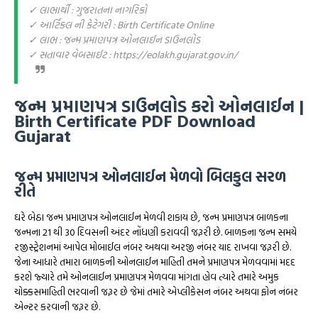
✓ લાભાર્થી : ગુજરાતના નાગરિકો
✓ આર્ટિકલ ની કેટેગરી : Birth Certificate Online
✓ લાભ : જન્મ પ્રમાણપત્ર ઓનલાઈન ડાઉનલોડ
✓ સતાવાર વેબસાઈટ : https://eolakh.gujarat.gov.in/
જન્મ પ્રમાણપત્ર ડાઉનલોડ કરો ઓનલાઈન |
Birth Certificate PDF Download
Gujarat
જન્મ પ્રમાણપત્ર ઓનલાઈન મેળવો બિલકુલ સરળ
રીતે
ઘરે બેઠા જન્મ પ્રમાણપત્ર ઓનલાઈન મેળવી શકાય છે, જન્મ પ્રમાણપત્ર બાળકના
જન્મના 21 થી 30 દિવસની અંદર નોંધણી કરાવવી જરૂરી છે. બાળકના જન્મ સમયે
રજીસ્ટ્રેશનમાં આપેલ મોબાઈલ નંબર અથવા અરજી નંબર યાદ રાખવા જરૂરી છે.
જેના આધારે તમારા બાળકની ઓનલાઈન માહિતી તમને પ્રમાણપત્ર મેળવવામાં મદદ
કરશે જ્યારે તમે ઓનલાઈન પ્રમાણપત્ર મેળવવા માંગતા હોવ ત્યારે તમારે અમુક
ચોક્કસમાહિતી ભરવાની જરૂર છે જેમાં તમારે એપ્લીકેસન નંબર અથવા ફોન નંબર
એન્ટર કરવાની જરૂર છે.