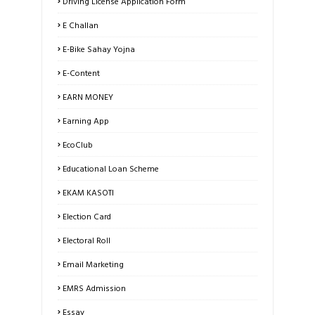
Driving License Application Form
E Challan
E-Bike Sahay Yojna
E-Content
EARN MONEY
Earning App
EcoClub
Educational Loan Scheme
EKAM KASOTI
Election Card
Electoral Roll
Email Marketing
EMRS Admission
Essay