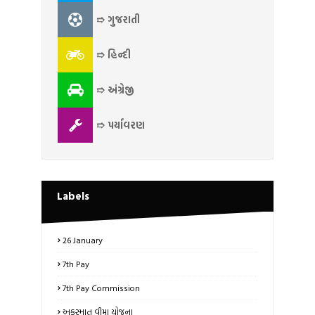
➱ ગુજરાતી
➱ હિન્દી
➱ અંગ્રેજી
➱ પર્યાવરણ
Labels
26 January
7th Pay
7th Pay Commission
અકસ્માત વીમા યોજના