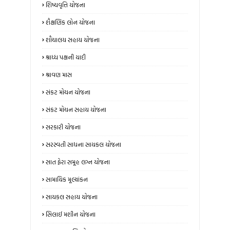
શિષ્યવૃત્તિ યોજના
શૈક્ષણિક લોન યોજના
શૌચાલય સહાય યોજના
શ્રાધ્ધ પક્ષની યાદી
શ્રાવણ માસ
સંકટ મોચન યોજના
સંકટ મોચન સહાય યોજના
સરકારી યોજના
સરસ્વતી સાધના સાયકલ યોજના
સાત ફેરા સમૂહ લગ્ન યોજના
સામાયિક મૂલ્યાંકન
સાયકલ સહાય યોજના
સિલાઈ મશીન યોજના