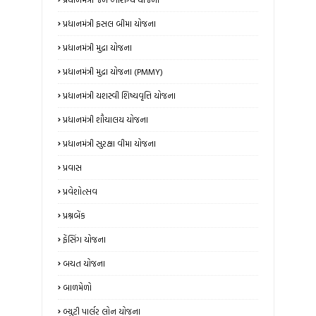
પ્રધાનમંત્રી ફસલ બીમા યોજના
પ્રધાનમંત્રી મુદ્રા યોજના
પ્રધાનમંત્રી મુદ્રા યોજના (PMMY)
પ્રધાનમંત્રી યશસ્વી શિષ્યવૃત્તિ યોજના
પ્રધાનમંત્રી શૌચાલય યોજના
પ્રધાનમંત્રી સુરક્ષા વીમા યોજના
પ્રવાસ
પ્રવેશોત્સવ
પ્રશ્નબેંક
ફેંસિંગ યોજના
બચત યોજના
બાળમેળો
બ્યુટી પાર્લર લોન યોજના