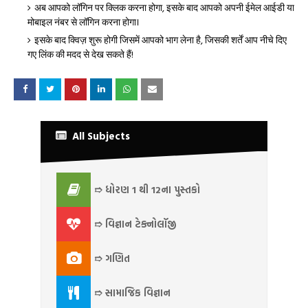
अब आपको लॉगिन पर क्लिक करना होगा, इसके बाद आपको अपनी ईमेल आईडी या
मोबाइल नंबर से लॉगिन करना होगा।
इसके बाद क्विज़ शुरू होगी जिसमें आपको भाग लेना है, जिसकी शर्तें आप नीचे दिए
गए लिंक की मदद से देख सकते हैं!
All Subjects
➱ ધોરણ 1 થી 12ના પુસ્તકો
➱ વિજ્ઞાન ટેક્નોલૉજી
➱ ગણિત
➱ સામાજિક વિજ્ઞાન