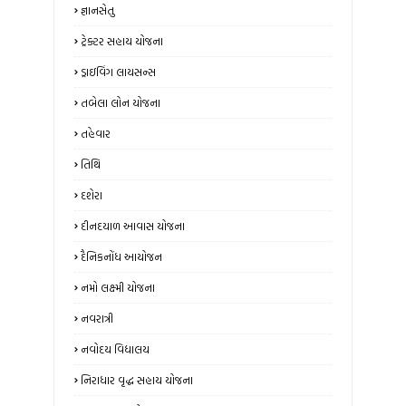
જ્ઞાનસેતુ
ટ્રેક્ટર સહાય યોજના
ડ્રાઇવિંગ લાયસન્સ
તબેલા લોન યોજના
તહેવાર
તિથિ
દશેરા
દીનદયાળ આવાસ યોજના
દૈનિકનોંધ આયોજન
નમો લક્ષ્મી યોજના
નવરાત્રી
નવોદય વિદ્યાલય
નિરાધાર વૃદ્ધ સહાય યોજના