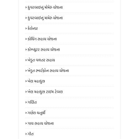
કુંવરબાઇનું મોમેરું યોજના
કુંવરબાઈનું મામેરું યોજના
કેલેન્ડર
કોચિંગ સહાય યોજના
કોમ્પ્યુટર સહાય યોજના
ખેડૂત વળતર સહાય
ખેડૂત સ્માર્ટફોન સહાય યોજના
ખેલ મહાકુંભ
ખેલ મહાકુંભ ટાઇમ ટેબલ
ગણિત
ગણેશ ચતુર્થી
ગાય સહાય યોજના
ગીત