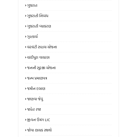
ગુજરાત
ગુજરાતી નિબંધ
ગુજરાતી વ્યાકરણ
ગૃહકાર્ય
ઘરઘંટી સહાય યોજના
ચાંદીપુરા વાયરસ
જનની સુરક્ષા યોજના
જન્મ પ્રમાણપત્ર
જમીન દબાણ
જાણવા જેવું
જાહેર રજા
જીવન ઉમંગ LIC
જોવા લાયક સ્થળો