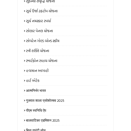
સુકન્યા સમૃદ્ધિ યોજના
સૂર્ય ઉર્જા રૂફટોપ યોજના
સૂર્ય નમસ્કાર સ્પર્ધા
સોલાર પેનલ યોજના
સોવરેન ગોલ્ડ બોન્ડ સ્કીમ
સ્ત્રી શક્તિ યોજના
સ્માર્ટફોન સહાય યોજના
હવામાન આગાહી
હાર્ટ એટેક
आत्मनिर्भर भारत
गुजरात शाला प्रवेशोत्सव 2025
पीएम स्वनिधि ऐप
बालवाटिका एडमिशन 2025
बिना गारंटी लोन