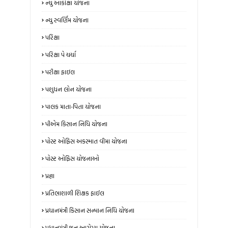
ન્‍યુ આકાંક્ષા યોજના
ન્યુ સ્‍વર્ણિમ યોજના
પરિક્ષા
પરિક્ષા પે ચર્ચા
પરીક્ષા ફાઇલ
પશુધન લોન યોજના
પાલક માતા-પિતા યોજના
પીએમ કિસાન નિધિ યોજના
પોસ્ટ ઓફિસ અકસ્માત વીમા યોજના
પોસ્ટ ઓફિસ યોજનાઓ
પ્રજ્ઞા
પ્રતિભાશાળી શિક્ષક ફાઈલ
પ્રધાનમંત્રી કિસાન સન્માન નિધિ યોજના
પ્રધાનમંત્રી જન આરોગ્ય યોજના