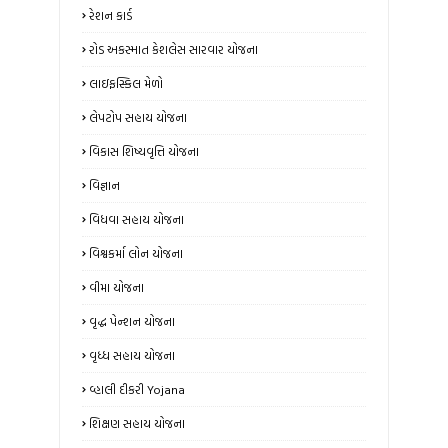
રેશન કાર્ડ
રોડ અકસ્માત કેશલેસ સારવાર યોજના
લાઇફસ્કિલ મેળો
લેપટોપ સહાય યોજના
વિકાસ શિષ્યવૃત્તિ યોજના
વિજ્ઞાન
વિધવા સહાય યોજના
વિશ્વકર્મા લોન યોજના
વીમા યોજના
વૃદ્ધ પેન્શન યોજના
વૃધ્ધ સહાય યોજના
વ્હાલી દીકરી Yojana
શિક્ષણ સહાય યોજના