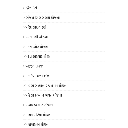
બ્રિજકોર્સ
ભોજન બિલ સહાય યોજના
મંદિર લાઈવ દર્શન
મફત છત્રી યોજના
મફત પ્લોટ યોજના
મફત સારવાર યોજના
મરજીયાત રજા
મહાદેવ Live દર્શન
મહિલા સન્માન બચત પત્ર યોજના
મહિલા સમ્માન બચત યોજના
માનવ કલ્યાણ યોજના
માનવ ગરિમા યોજના
માસવાર આયોજન