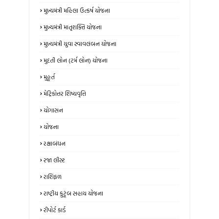
મુખ્યમંત્રી મહિલા ઉત્કર્ષ યોજના
મુખ્યમંત્રી માતૃશક્તિ યોજના
મુખ્યમંત્રી યુવા સ્વાવલંબન યોજના
મુદતી લોન (ટર્મ લોન) યોજના
મુહૂર્ત
મેટ્રિકોત્તર શિષ્યવૃત્તિ
યોગાસન
યોજના
રક્ષાબંધન
રજા લીસ્ટ
રાશિફળ
રાષ્ટ્રીય કુટૂંબ સહાય યોજના
રીપોર્ટ કાર્ડ