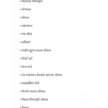
મેટ્રિકોત્તર શિષ્યવૃત્તિ
યોગાસન
યોજના
રક્ષાબંધન
રજા લીસ્ટ
રાશિફળ
રાષ્ટ્રીય કુટૂંબ સહાય યોજના
રીપોર્ટ કાર્ડ
રેશન કાર્ડ
રોડ અકસ્માત કેશલેસ સારવાર યોજના
લાઇફસ્કિલ મેળો
લેપટોપ સહાય યોજના
વિકાસ શિષ્યવૃત્તિ યોજના
વિજ્ઞાન