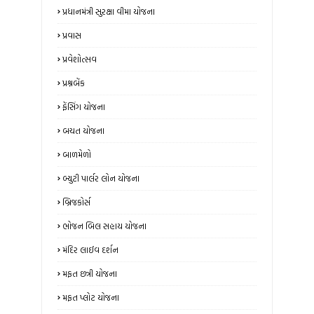
પ્રધાનમંત્રી સુરક્ષા વીમા યોજના
પ્રવાસ
પ્રવેશોત્સવ
પ્રશ્નબેંક
ફેંસિંગ યોજના
બચત યોજના
બાળમેળો
બ્યુટી પાર્લર લોન યોજના
બ્રિજકોર્સ
ભોજન બિલ સહાય યોજના
મંદિર લાઈવ દર્શન
મફત છત્રી યોજના
મફત પ્લોટ યોજના