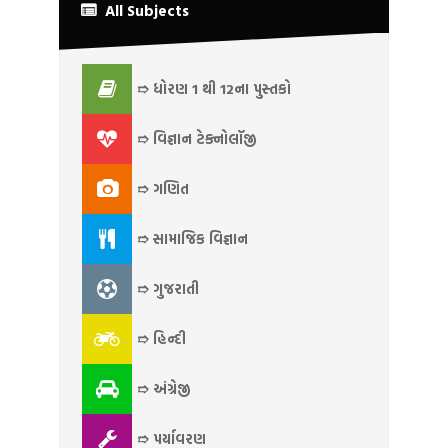
All Subjects
➱ ધોરણ 1 થી 12ના પુસ્તકો
➱ વિજ્ઞાન ટેક્નોલૉજી
➱ ગણિત
➱ સામાજિક વિજ્ઞાન
➱ ગુજરાતી
➱ હિન્દી
➱ અંગ્રેજી
➱ પર્યાવરણ