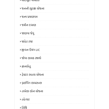
ચાંદીપુરા વાયરસ
જનની સુરક્ષા યોજના
જન્મ પ્રમાણપત્ર
જમીન દબાણ
જાણવા જેવું
જાહેર રજા
જીવન ઉમંગ LIC
જોવા લાયક સ્થળો
જ્ઞાનસેતુ
ટ્રેક્ટર સહાય યોજના
ડ્રાઇવિંગ લાયસન્સ
તબેલા લોન યોજના
તહેવાર
તિથિ