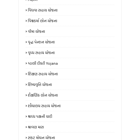
વિધવા સહાય યોજના
વિશ્વકર્મા લોન યોજના
વીમા યોજના
વૃદ્ધ પેન્શન યોજના
વૃધ્ધ સહાય યોજના
વ્હાલી દીકરી Yojana
શિક્ષણ સહાય યોજના
શિષ્યવૃત્તિ યોજના
શૈક્ષણિક લોન યોજના
શૌચાલય સહાય યોજના
શ્રાધ્ધ પક્ષની યાદી
શ્રાવણ માસ
સંકટ મોચન યોજના