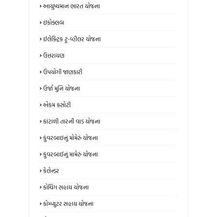
આયુષ્યમાન ભારત યોજના
ઇકોક્લબ
ઈલેક્ટ્રિક ટૂ-વ્હીલર યોજના
ઉત્તરાયણ
ઉપયોગી જાણકારી
ઉર્જા મુનિ યોજના
એકમ કસોટી
કાંટાળી તારની વાડ યોજના
કુંવરબાઇનું મોમેરું યોજના
કુંવરબાઈનું મામેરું યોજના
કેલેન્ડર
કોચિંગ સહાય યોજના
કોમ્પ્યુટર સહાય યોજના