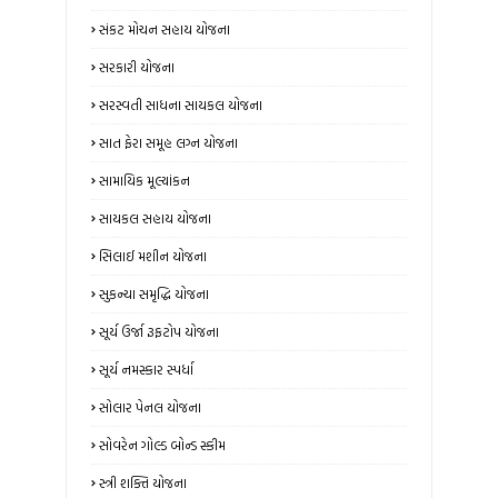
સંકટ મોચન સહાય યોજના
સરકારી યોજના
સરસ્વતી સાધના સાયકલ યોજના
સાત ફેરા સમૂહ લગ્ન યોજના
સામાયિક મૂલ્યાંકન
સાયકલ સહાય યોજના
સિલાઈ મશીન યોજના
સુકન્યા સમૃદ્ધિ યોજના
સૂર્ય ઉર્જા રૂફટોપ યોજના
સૂર્ય નમસ્કાર સ્પર્ધા
સોલાર પેનલ યોજના
સોવરેન ગોલ્ડ બોન્ડ સ્કીમ
સ્ત્રી શક્તિ યોજના