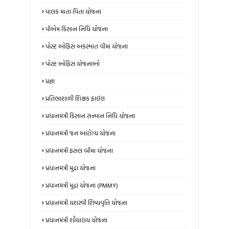
પાલક માતા-પિતા યોજના
પીએમ કિસાન નિધિ યોજના
પોસ્ટ ઓફિસ અકસ્માત વીમા યોજના
પોસ્ટ ઓફિસ યોજનાઓ
પ્રજ્ઞા
પ્રતિભાશાળી શિક્ષક ફાઈલ
પ્રધાનમંત્રી કિસાન સન્માન નિધિ યોજના
પ્રધાનમંત્રી જન આરોગ્ય યોજના
પ્રધાનમંત્રી ફસલ બીમા યોજના
પ્રધાનમંત્રી મુદ્રા યોજના
પ્રધાનમંત્રી મુદ્રા યોજના (PMMY)
પ્રધાનમંત્રી યશસ્વી શિષ્યવૃત્તિ યોજના
પ્રધાનમંત્રી શૌચાલય યોજના