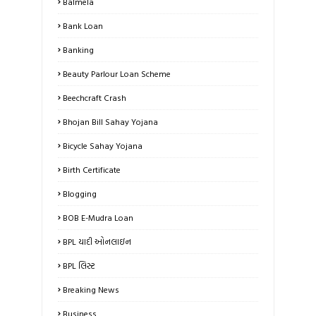
Balmela
Bank Loan
Banking
Beauty Parlour Loan Scheme
Beechcraft Crash
Bhojan Bill Sahay Yojana
Bicycle Sahay Yojana
Birth Certificate
Blogging
BOB E-Mudra Loan
BPL યાદી ઓનલાઇન
BPL લિસ્ટ
Breaking News
Business