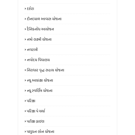
દશેરા
દીનદયાળ આવાસ યોજના
દૈનિકનોંધ આયોજન
નમો લક્ષ્મી યોજના
નવરાત્રી
નવોદય વિદ્યાલય
નિરાધાર વૃદ્ધ સહાય યોજના
ન્‍યુ આકાંક્ષા યોજના
ન્યુ સ્‍વર્ણિમ યોજના
પરિક્ષા
પરિક્ષા પે ચર્ચા
પરીક્ષા ફાઇલ
પશુધન લોન યોજના