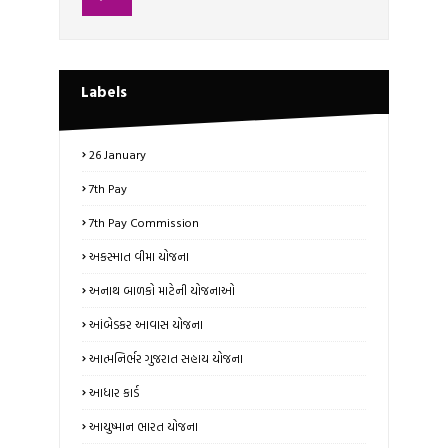
Labels
26 January
7th Pay
7th Pay Commission
અકસ્માત વીમા યોજના
અનાથ બાળકો માટેની યોજનાઓ
આંબેડકર આવાસ યોજના
આત્મનિર્ભર ગુજરાત સહાય યોજના
આધાર કાર્ડ
આયુષ્માન ભારત યોજના