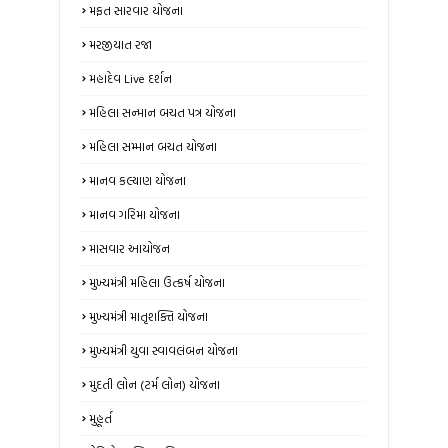
મફત સારવાર યોજના
મરજીયાત રજા
મહાદેવ Live દર્શન
મહિલા સન્માન બચત પત્ર યોજના
મહિલા સમ્માન બચત યોજના
માનવ કલ્યાણ યોજના
માનવ ગરિમા યોજના
માસવાર આયોજન
મુખ્યમંત્રી મહિલા ઉત્કર્ષ યોજના
મુખ્યમંત્રી માતૃશક્તિ યોજના
મુખ્યમંત્રી યુવા સ્વાવલંબન યોજના
મુદતી લોન (ટર્મ લોન) યોજના
મુહૂર્ત