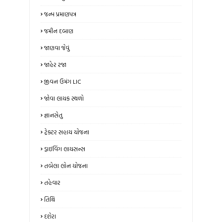
જન્મ પ્રમાણપત્ર
જમીન દબાણ
જાણવા જેવું
જાહેર રજા
જીવન ઉમંગ LIC
જોવા લાયક સ્થળો
જ્ઞાનસેતુ
ટ્રેક્ટર સહાય યોજના
ડ્રાઇવિંગ લાયસન્સ
તબેલા લોન યોજના
તહેવાર
તિથિ
દશેરા