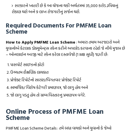
સરકારને ખાતરી છે કે આ યોજના થકી અર્થતંત્રમાં 35,000 કરોડ રૂપિયાનું
રોકાણ થશે અને 9 લાખ રોજગારીનું સર્જન થશે.
Required Documents For PMFME Loan
Scheme
How to Apply PMFME Loan Scheme
: અમારા તમામ અરજદારો અને
યુવાનોએ કેટલાક ડોક્યુમેન્ટ્સ સ્કેન કરીને અપલોડ કરવાના રહેશે જે નીચે મુજબ છે
– ઓનલાઈન અરજી માટે સ્કેન કરેલા દસ્તાવેજો (1 MB સુધી) જરૂરી છે:
પાસપોર્ટ સાઇઝનો ફોટો
ઉચ્ચતમ શૈક્ષણિક લાયકાત
પ્રોજેક્ટ રિપોર્ટનો સારાંશ/વિગતવાર પ્રોજેક્ટ રિપોર્ટ
સામાજિક/ વિશેષ કેટેગરી પ્રમાણપત્ર, જો લાગુ હોય અને
જો લાગુ પડતું હોય તો ગ્રામ્ય વિસ્તારનું પ્રમાણપત્ર વગેરે.
Online Process of PMFME Loan
Scheme
PMFME Loan Scheme Details : તમે બધા વાચકો અને યુવાનો કે જેઓ