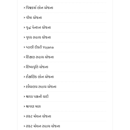
વિશ્વકર્મા લોન યોજના
વીમા યોજના
વૃદ્ધ પેન્શન યોજના
વૃધ્ધ સહાય યોજના
વ્હાલી દીકરી Yojana
શિક્ષણ સહાય યોજના
શિષ્યવૃત્તિ યોજના
શૈક્ષણિક લોન યોજના
શૌચાલય સહાય યોજના
શ્રાધ્ધ પક્ષની યાદી
શ્રાવણ માસ
સંકટ મોચન યોજના
સંકટ મોચન સહાય યોજના