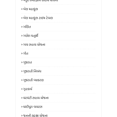
ખેડૂત સ્માર્ટફોન સહાય યોજના
ખેલ મહાકુંભ
ખેલ મહાકુંભ ટાઇમ ટેબલ
ગણિત
ગણેશ ચતુર્થી
ગાય સહાય યોજના
ગીત
ગુજરાત
ગુજરાતી નિબંધ
ગુજરાતી વ્યાકરણ
ગૃહકાર્ય
ઘરઘંટી સહાય યોજના
ચાંદીપુરા વાયરસ
જનની સુરક્ષા યોજના