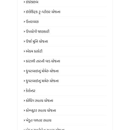
ઇકોક્લબ
ઈલેક્ટ્રિક ટૂ-વ્હીલર યોજના
ઉત્તરાયણ
ઉપયોગી જાણકારી
ઉર્જા મુનિ યોજના
એકમ કસોટી
કાંટાળી તારની વાડ યોજના
કુંવરબાઇનું મોમેરું યોજના
કુંવરબાઈનું મામેરું યોજના
કેલેન્ડર
કોચિંગ સહાય યોજના
કોમ્પ્યુટર સહાય યોજના
ખેડૂત વળતર સહાય