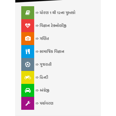
➱ ધોરણ 1 થી 12ના પુસ્તકો
➱ વિજ્ઞાન ટેક્નોલૉજી
➱ ગણિત
➱ સામાજિક વિજ્ઞાન
➱ ગુજરાતી
➱ હિન્દી
➱ અંગ્રેજી
➱ પર્યાવરણ