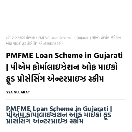
હોમ
સરકારી યોજના
PMFME Loan Scheme in Gujarati | પીએમ ફોર્માલાઇઝેશન
ઓફ માઇક્રો ફૂડ પ્રોસેસિંગ એન્ટરપ્રાઇઝ સ્કીમ
PMFME Loan Scheme in Gujarati
| પીએમ ફોર્માલાઇઝેશન ઓફ માઇક્રો
ફૂડ પ્રોસેસિંગ એન્ટરપ્રાઇઝ સ્કીમ
SSA GUJARAT
PMFME Loan Scheme in Gujarati |
પીએમ ફોર્માલાઇઝેશન ઓફ માઇક્રો ફૂડ
પ્રોસેસિંગ એન્ટરપ્રાઇઝ સ્કીમ