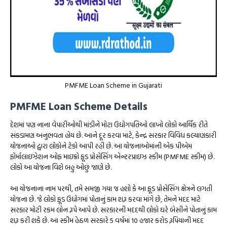
PMFME Loan Scheme in Gujarati
PMFME Loan Scheme Details
દેશમાં પણ નાના વેપારીઓથી માંડીને મોટા ઉદ્યોગપતિઓ લાખો લોકો આર્થિક રીતે
સંકડામણ અનુભવતા હોય છે. આને દૂર કરવા માટે, કેન્દ્ર સરકાર વિવિધ કલ્યાણકારી
યોજનાઓ દ્વારા લોકોને ટેકો આપી રહી છે. આ યોજનાઓમાંની એક પીએમ
ફોર્માલાઇઝેશન ઓફ માઇક્રો ફૂડ પ્રોસેસિંગ એન્ટરપ્રાઇઝ સ્કીમ (PMFME સ્કીમ) છે.
લોકો આ યોજના વિશે બહુ ઓછું જાણે છે.
આ યોજનાના નામ પરથી, તમે સમજી ગયા જ હશો કે આ ફૂડ પ્રોસેસિંગ ક્ષેત્રને લગતી
યોજના છે. જે લોકો ફૂડ ઉદ્યોગમાં પોતાનું કામ શરૂ કરવા માંગે છે, તેમને મદદ માટે
સરકાર મોટી રકમ લોન રૂપે આપે છે. સરકારની મદદથી લોકો ઘરે બેસીને પોતાનું કામ
શરૂ કરી શકે છે. આ સ્કીમ હેઠળ સરકારે 5 વર્ષમાં 10 હજાર કરોડ રૂપિયાની મદદ