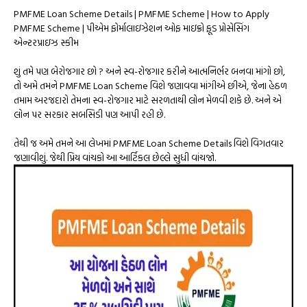
PMFME Loan Scheme Details | PMFME Scheme | How to Apply
PMFME Scheme | પીએમ ફોર્માલાઇઝેશન ઓફ માઇક્રો ફૂડ પ્રોસેસિંગ
એન્ટરપ્રાઇઝ સ્કીમ
શું તમે પણ બેરોજગાર છો ? અને સ્વ-રોજગાર કરીને આત્મનિર્ભર બનવા માંગો છો,
તો અમે તમને PMFME Loan Scheme વિશે જણાવવા માંગીએ છીએ, જેના હેઠળ
તમામ અરજદારો તેમના સ્વ-રોજગાર માટે સરળતાથી લોન મેળવી શકે છે. અને એ
લોન પર સરકાર સબસિડી પણ આપી રહી છે.
તેથી જ અમે તમને આ લેખમાં PMFME Loan Scheme Details વિશે વિગતવાર
જણાવીશું. જેથી પ્રિય વાંચકો આ આર્ટિકલ છેલ્લે સુધી વાંચજો.