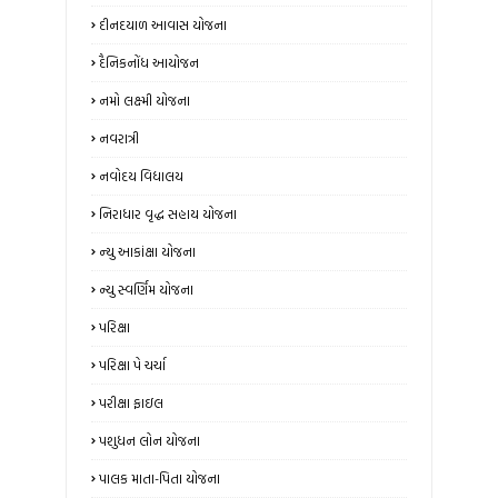
દીનદયાળ આવાસ યોજના
દૈનિકનોંધ આયોજન
નમો લક્ષ્મી યોજના
નવરાત્રી
નવોદય વિદ્યાલય
નિરાધાર વૃદ્ધ સહાય યોજના
ન્‍યુ આકાંક્ષા યોજના
ન્યુ સ્‍વર્ણિમ યોજના
પરિક્ષા
પરિક્ષા પે ચર્ચા
પરીક્ષા ફાઇલ
પશુધન લોન યોજના
પાલક માતા-પિતા યોજના