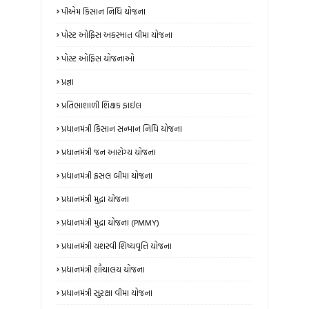
પીએમ કિસાન નિધિ યોજના
પોસ્ટ ઓફિસ અકસ્માત વીમા યોજના
પોસ્ટ ઓફિસ યોજનાઓ
પ્રજ્ઞા
પ્રતિભાશાળી શિક્ષક ફાઈલ
પ્રધાનમંત્રી કિસાન સન્માન નિધિ યોજના
પ્રધાનમંત્રી જન આરોગ્ય યોજના
પ્રધાનમંત્રી ફસલ બીમા યોજના
પ્રધાનમંત્રી મુદ્રા યોજના
પ્રધાનમંત્રી મુદ્રા યોજના (PMMY)
પ્રધાનમંત્રી યશસ્વી શિષ્યવૃત્તિ યોજના
પ્રધાનમંત્રી શૌચાલય યોજના
પ્રધાનમંત્રી સુરક્ષા વીમા યોજના