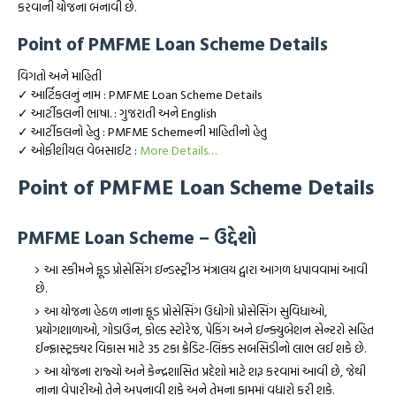
કરવાની યોજના બનાવી છે.
Point of PMFME Loan Scheme Details
વિગતો અને માહિતી
✓ આર્ટિકલનું નામ : PMFME Loan Scheme Details
✓ આર્ટીકલની ભાષા. : ગુજરાતી અને English
✓ આર્ટીકલનો હેતુ : PMFME Schemeની માહિતીનો હેતુ
✓ ઓફીશીયલ વેબસાઈટ :
More Details…
Point of PMFME Loan Scheme Details
PMFME Loan Scheme – ઉદ્દેશો
આ સ્કીમને ફૂડ પ્રોસેસિંગ ઇન્ડસ્ટ્રીઝ મંત્રાલય દ્વારા આગળ ધપાવવામાં આવી
છે.
આ યોજના હેઠળ નાના ફૂડ પ્રોસેસિંગ ઉદ્યોગો પ્રોસેસિંગ સુવિધાઓ,
પ્રયોગશાળાઓ, ગોડાઉન, કોલ્ડ સ્ટોરેજ, પેકિંગ અને ઇન્ક્યુબેશન સેન્ટરો સહિત
ઈન્ફ્રાસ્ટ્રક્ચર વિકાસ માટે 35 ટકા ક્રેડિટ-લિંક્ડ સબસિડીનો લાભ લઈ શકે છે.
આ યોજના રાજ્યો અને કેન્દ્રશાસિત પ્રદેશો માટે શરૂ કરવામાં આવી છે, જેથી
નાના વેપારીઓ તેને અપનાવી શકે અને તેમના કામમાં વધારો કરી શકે.