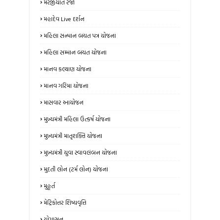
મરજીયાત રજા
મહાદેવ Live દર્શન
મહિલા સન્માન બચત પત્ર યોજના
મહિલા સમ્માન બચત યોજના
માનવ કલ્યાણ યોજના
માનવ ગરિમા યોજના
માસવાર આયોજન
મુખ્યમંત્રી મહિલા ઉત્કર્ષ યોજના
મુખ્યમંત્રી માતૃશક્તિ યોજના
મુખ્યમંત્રી યુવા સ્વાવલંબન યોજના
મુદતી લોન (ટર્મ લોન) યોજના
મુહૂર્ત
મેટ્રિકોત્તર શિષ્યવૃત્તિ
યોગાસન