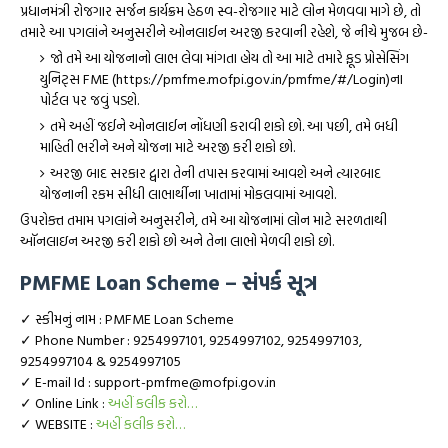
પ્રધાનમંત્રી રોજગાર સર્જન કાર્યક્રમ હેઠળ સ્વ-રોજગાર માટે લોન મેળવવા માગે છે, તો
તમારે આ પગલાંને અનુસરીને ઓનલાઈન અરજી કરવાની રહેશે, જે નીચે મુજબ છે-
જો તમે આ યોજનાનો લાભ લેવા માંગતા હોય તો આ માટે તમારે ફૂડ પ્રોસેસિંગ
યુનિટ્સ FME (https://pmfme.mofpi.gov.in/pmfme/#/Login)ના
પોર્ટલ પર જવું પડશે.
તમે અહીં જઈને ઓનલાઈન નોંધણી કરાવી શકો છો. આ પછી, તમે બધી
માહિતી ભરીને અને યોજના માટે અરજી કરી શકો છો.
અરજી બાદ સરકાર દ્વારા તેની તપાસ કરવામાં આવશે અને ત્યારબાદ
યોજનાની રકમ સીધી લાભાર્થીના ખાતામાં મોકલવામાં આવશે.
ઉપરોક્ત તમામ પગલાંને અનુસરીને, તમે આ યોજનામાં લોન માટે સરળતાથી
ઑનલાઇન અરજી કરી શકો છો અને તેના લાભો મેળવી શકો છો.
PMFME Loan Scheme – સંપર્ક સૂત્ર
✓ સ્કીમનું નામ : PMFME Loan Scheme
✓ Phone Number : 9254997101, 9254997102, 9254997103,
9254997104 & 9254997105
✓ E-mail Id : support-pmfme@mofpi.gov.in
✓ Online Link :
અહીં કલીક કરો…
✓ WEBSITE :
અહીં કલીક કરો…