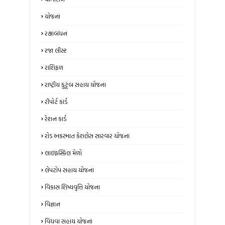
યોજના
રક્ષાબંધન
રજા લીસ્ટ
રાશિફળ
રાષ્ટ્રીય કુટૂંબ સહાય યોજના
રીપોર્ટ કાર્ડ
રેશન કાર્ડ
રોડ અકસ્માત કેશલેસ સારવાર યોજના
લાઇફસ્કિલ મેળો
લેપટોપ સહાય યોજના
વિકાસ શિષ્યવૃત્તિ યોજના
વિજ્ઞાન
વિધવા સહાય યોજના