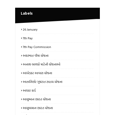
Labels
26 January
7th Pay
7th Pay Commission
અકસ્માત વીમા યોજના
અનાથ બાળકો માટેની યોજનાઓ
આંબેડકર આવાસ યોજના
આત્મનિર્ભર ગુજરાત સહાય યોજના
આધાર કાર્ડ
આયુષ્માન ભારત યોજના
આયુષ્યમાન ભારત યોજના