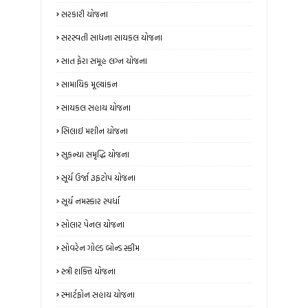
સરકારી યોજના
સરસ્વતી સાધના સાયકલ યોજના
સાત ફેરા સમૂહ લગ્ન યોજના
સામાયિક મૂલ્યાંકન
સાયકલ સહાય યોજના
સિલાઈ મશીન યોજના
સુકન્યા સમૃદ્ધિ યોજના
સૂર્ય ઉર્જા રૂફટોપ યોજના
સૂર્ય નમસ્કાર સ્પર્ધા
સોલાર પેનલ યોજના
સોવરેન ગોલ્ડ બોન્ડ સ્કીમ
સ્ત્રી શક્તિ યોજના
સ્માર્ટફોન સહાય યોજના