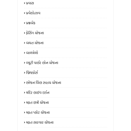
પ્રવાસ
પ્રવેશોત્સવ
પ્રશ્નબેંક
ફેંસિંગ યોજના
બચત યોજના
બાળમેળો
બ્યુટી પાર્લર લોન યોજના
બ્રિજકોર્સ
ભોજન બિલ સહાય યોજના
મંદિર લાઈવ દર્શન
મફત છત્રી યોજના
મફત પ્લોટ યોજના
મફત સારવાર યોજના