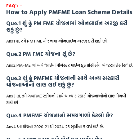
FAQ’s –
How to Apply PMFME Loan Scheme Details
Que.1 શું હું PM FME યોજનામાં ઓનલાઈન અરજી કરી
શકું છું?
Ans.1 હા, તમે PM FME યોજનામાં ઓનલાઈન અરજી કરી શકો છો.
Que.2 PM FME યોજના શું છે?
Ans.2 PMFME નો અર્થ “પ્રાઈમ મિનિસ્ટર માઈન ફૂડ પ્રોસેસિંગ એન્ટરપ્રાઈસીસ” છે.
Que.3 શું હું PMFME યોજનાની સાથે અન્ય સરકારી
યોજનાઓનો લાભ લઈ શકું છું?
Ans.3 હા, તમે PMFME સ્કીમની સાથે અન્ય સરકારી યોજનાઓનો લાભ મેળવી
શકો છો
Que.4 PMFME યોજનાનો સમયગાળો કેટલો છે?
Ans.4 આ યોજના 2020-21 થી 2024-25 સુધીના 5 વર્ષ માટે છે.