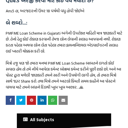
Que.5 અરજી કરવા માટે કોઈ વય મર્યાદા છે?
Ans.5 હા, અરજદારની ઉંમર 18 વર્ષથી વધુ હોવી જોઈએ
બે શબ્દો...:
PMFME Loan Scheme in Gujarati અંગેની ઉપરોક્ત માહિતી માત્ર જાણકારી માટે
છે. તેનો હેતુ કોઈ રોકાણ કરવાની તેમજ લોન લેવાની સલાહ આપવાનો નથી. રોકાણ
કરતા પહેલા અથવા લોન લેતા પહેલા તમારા ફાયનાન્શિયલ એડવાઈઝરની સલાહ
લઈ ખાતરી ચોક્કસ કરી લો.
મિત્રો હજુ પણ જો તમારા મનમાં PMFME Loan Scheme બાબતને લગતો કોઈ
સવાલ હોય તો તમે નીચે આપેલા કમેન્ટ બોક્ષમાં કમેન્ટ કરીને પૂછી શકો છો. અને આ
પોસ્ટ દ્વારા મળેલી જાણકારી તમને સારી અને ઉપયોગી લાગી હોય, તો તમારા મિત્રો
સાથે જરૂર Share કરો. તથા મિત્રો તમને આટલો કિંમતી સમય કાઢીને આ પોસ્ટને
વાંચવા માટે તમને બધાને દિલથી ખૂબ ખૂબ આભાર…🙏
All Subjects