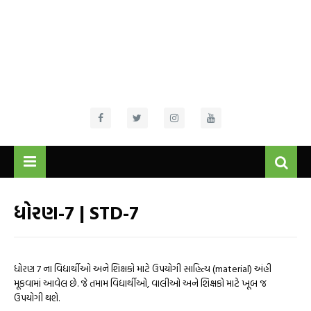
ધોરણ-7 | STD-7
ધોરણ 7 ના વિદ્યાર્થીઓ અને શિક્ષકો માટે ઉપયોગી સાહિત્ય (material) અંહી
મૂકવામાં આવેલ છે. જે તમામ વિદ્યાર્થીઓ, વાલીઓ અને શિક્ષકો માટે ખૂબ જ
ઉપયોગી થશે.