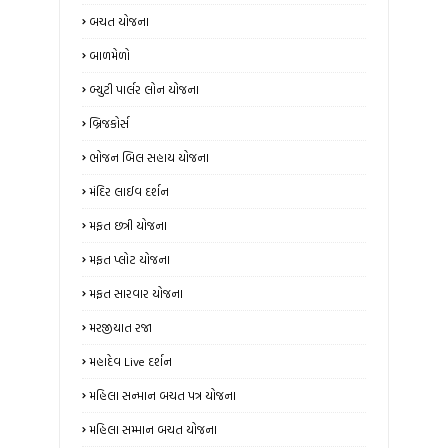
બચત યોજના
બાળમેળો
બ્યુટી પાર્લર લોન યોજના
બ્રિજકોર્સ
ભોજન બિલ સહાય યોજના
મંદિર લાઈવ દર્શન
મફત છત્રી યોજના
મફત પ્લોટ યોજના
મફત સારવાર યોજના
મરજીયાત રજા
મહાદેવ Live દર્શન
મહિલા સન્માન બચત પત્ર યોજના
મહિલા સમ્માન બચત યોજના