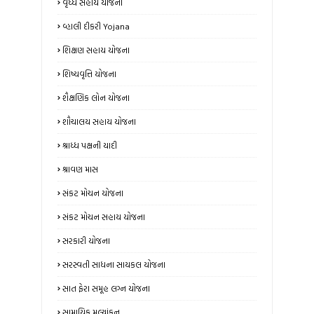
વૃધ્ધ સહાય યોજના
વ્હાલી દીકરી Yojana
શિક્ષણ સહાય યોજના
શિષ્યવૃત્તિ યોજના
શૈક્ષણિક લોન યોજના
શૌચાલય સહાય યોજના
શ્રાધ્ધ પક્ષની યાદી
શ્રાવણ માસ
સંકટ મોચન યોજના
સંકટ મોચન સહાય યોજના
સરકારી યોજના
સરસ્વતી સાધના સાયકલ યોજના
સાત ફેરા સમૂહ લગ્ન યોજના
સામાયિક મૂલ્યાંકન