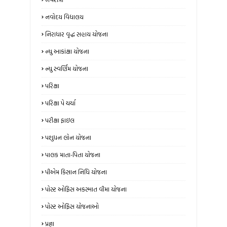
નવોદય વિદ્યાલય
નિરાધાર વૃદ્ધ સહાય યોજના
ન્‍યુ આકાંક્ષા યોજના
ન્યુ સ્‍વર્ણિમ યોજના
પરિક્ષા
પરિક્ષા પે ચર્ચા
પરીક્ષા ફાઇલ
પશુધન લોન યોજના
પાલક માતા-પિતા યોજના
પીએમ કિસાન નિધિ યોજના
પોસ્ટ ઓફિસ અકસ્માત વીમા યોજના
પોસ્ટ ઓફિસ યોજનાઓ
પ્રજ્ઞા