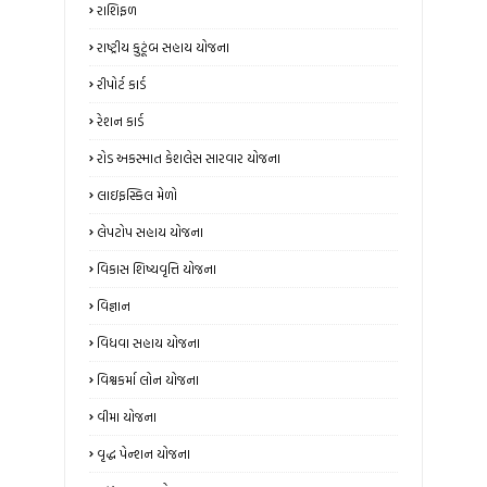
રાશિફળ
રાષ્ટ્રીય કુટૂંબ સહાય યોજના
રીપોર્ટ કાર્ડ
રેશન કાર્ડ
રોડ અકસ્માત કેશલેસ સારવાર યોજના
લાઇફસ્કિલ મેળો
લેપટોપ સહાય યોજના
વિકાસ શિષ્યવૃત્તિ યોજના
વિજ્ઞાન
વિધવા સહાય યોજના
વિશ્વકર્મા લોન યોજના
વીમા યોજના
વૃદ્ધ પેન્શન યોજના