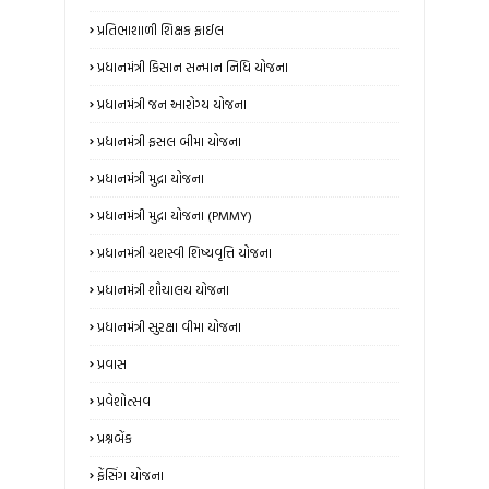
પ્રતિભાશાળી શિક્ષક ફાઈલ
પ્રધાનમંત્રી કિસાન સન્માન નિધિ યોજના
પ્રધાનમંત્રી જન આરોગ્ય યોજના
પ્રધાનમંત્રી ફસલ બીમા યોજના
પ્રધાનમંત્રી મુદ્રા યોજના
પ્રધાનમંત્રી મુદ્રા યોજના (PMMY)
પ્રધાનમંત્રી યશસ્વી શિષ્યવૃત્તિ યોજના
પ્રધાનમંત્રી શૌચાલય યોજના
પ્રધાનમંત્રી સુરક્ષા વીમા યોજના
પ્રવાસ
પ્રવેશોત્સવ
પ્રશ્નબેંક
ફેંસિંગ યોજના