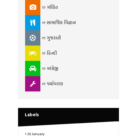
➱ ગણિત
➱ સામાજિક વિજ્ઞાન
➱ ગુજરાતી
➱ હિન્દી
➱ અંગ્રેજી
➱ પર્યાવરણ
Labels
26 January