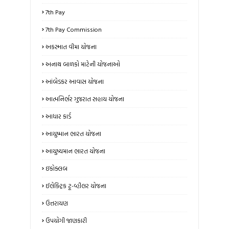
7th Pay
7th Pay Commission
અકસ્માત વીમા યોજના
અનાથ બાળકો માટેની યોજનાઓ
આંબેડકર આવાસ યોજના
આત્મનિર્ભર ગુજરાત સહાય યોજના
આધાર કાર્ડ
આયુષ્માન ભારત યોજના
આયુષ્યમાન ભારત યોજના
ઇકોક્લબ
ઈલેક્ટ્રિક ટૂ-વ્હીલર યોજના
ઉત્તરાયણ
ઉપયોગી જાણકારી