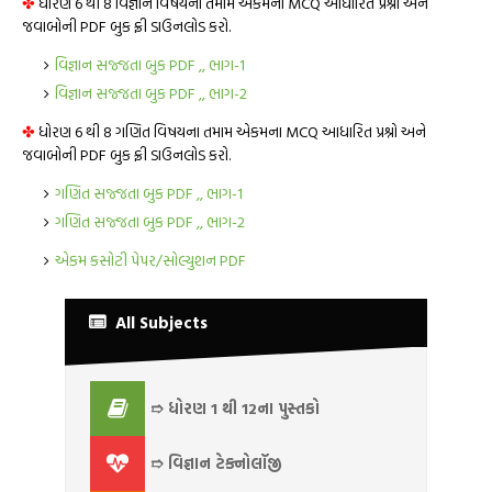
✤
ધોરણ 6 થી 8 વિજ્ઞાન વિષયના તમામ એકમના MCQ આધારિત પ્રશ્નો અને
જવાબોની PDF બુક ફ્રી ડાઉનલોડ કરો.
વિજ્ઞાન સજ્જતા બુક PDF ,, ભાગ-1
વિજ્ઞાન સજ્જતા બુક PDF ,, ભાગ-2
✤
ધોરણ 6 થી 8 ગણિત વિષયના તમામ એકમના MCQ આધારિત પ્રશ્નો અને
જવાબોની PDF બુક ફ્રી ડાઉનલોડ કરો.
ગણિત સજ્જતા બુક PDF ,, ભાગ-1
ગણિત સજ્જતા બુક PDF ,, ભાગ-2
એકમ કસોટી પેપર/સોલ્યુશન PDF
All Subjects
➱ ધોરણ 1 થી 12ના પુસ્તકો
➱ વિજ્ઞાન ટેક્નોલૉજી