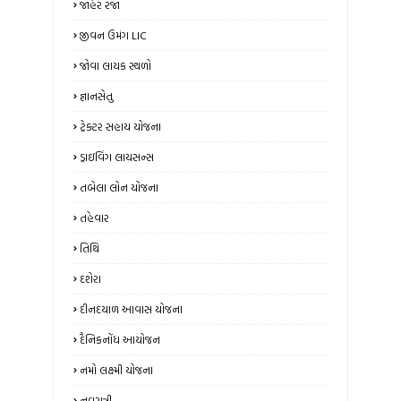
જાહેર રજા
જીવન ઉમંગ LIC
જોવા લાયક સ્થળો
જ્ઞાનસેતુ
ટ્રેક્ટર સહાય યોજના
ડ્રાઇવિંગ લાયસન્સ
તબેલા લોન યોજના
તહેવાર
તિથિ
દશેરા
દીનદયાળ આવાસ યોજના
દૈનિકનોંધ આયોજન
નમો લક્ષ્મી યોજના
નવરાત્રી