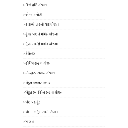
ઉર્જા મુનિ યોજના
એકમ કસોટી
કાંટાળી તારની વાડ યોજના
કુંવરબાઇનું મોમેરું યોજના
કુંવરબાઈનું મામેરું યોજના
કેલેન્ડર
કોચિંગ સહાય યોજના
કોમ્પ્યુટર સહાય યોજના
ખેડૂત વળતર સહાય
ખેડૂત સ્માર્ટફોન સહાય યોજના
ખેલ મહાકુંભ
ખેલ મહાકુંભ ટાઇમ ટેબલ
ગણિત