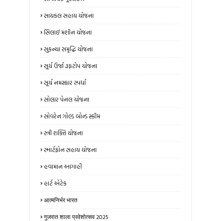
સાયકલ સહાય યોજના
સિલાઈ મશીન યોજના
સુકન્યા સમૃદ્ધિ યોજના
સૂર્ય ઉર્જા રૂફટોપ યોજના
સૂર્ય નમસ્કાર સ્પર્ધા
સોલાર પેનલ યોજના
સોવરેન ગોલ્ડ બોન્ડ સ્કીમ
સ્ત્રી શક્તિ યોજના
સ્માર્ટફોન સહાય યોજના
હવામાન આગાહી
હાર્ટ એટેક
आत्मनिर्भर भारत
गुजरात शाला प्रवेशोत्सव 2025