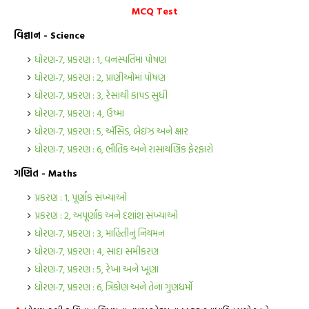
MCQ Test
વિજ્ઞાન - Science
ધોરણ-7, પ્રકરણ : 1, વનસ્પતિમાં પોષણ
ધોરણ-7, પ્રકરણ : 2, પ્રાણીઓમાં પોષણ
ધોરણ-7, પ્રકરણ : 3, રેસાથી કાપડ સુધી
ધોરણ-7, પ્રકરણ : 4, ઉષ્મા
ધોરણ-7, પ્રકરણ : 5, ઍસિડ, બેઇઝ અને ક્ષાર
ધોરણ-7, પ્રકરણ : 6, ભૌતિક અને રાસાયણિક ફેરફારો
ગણિત - Maths
પ્રકરણ : 1, પૂર્ણાંક સંખ્યાઓ
પ્રકરણ : 2, અપૂર્ણાંક અને દશાંશ સંખ્યાઓ
ધોરણ-7, પ્રકરણ : 3, માહિતીનું નિયમન
ધોરણ-7, પ્રકરણ : 4, સાદા સમીકરણ
ધોરણ-7, પ્રકરણ : 5, રેખા અને ખૂણા
ધોરણ-7, પ્રકરણ : 6, ત્રિકોણ અને તેના ગુણધર્મો