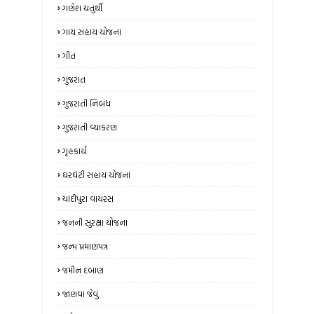
ગણેશ ચતુર્થી
ગાય સહાય યોજના
ગીત
ગુજરાત
ગુજરાતી નિબંધ
ગુજરાતી વ્યાકરણ
ગૃહકાર્ય
ઘરઘંટી સહાય યોજના
ચાંદીપુરા વાયરસ
જનની સુરક્ષા યોજના
જન્મ પ્રમાણપત્ર
જમીન દબાણ
જાણવા જેવું