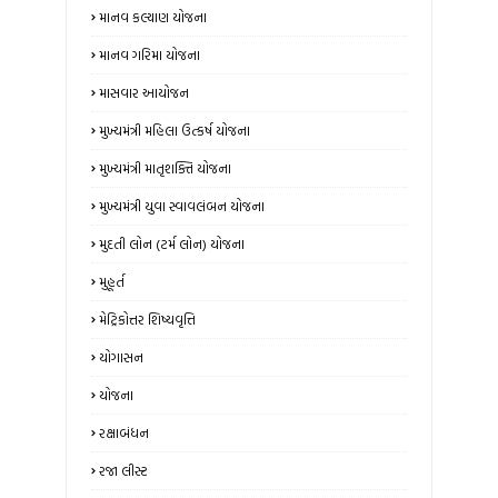
માનવ કલ્યાણ યોજના
માનવ ગરિમા યોજના
માસવાર આયોજન
મુખ્યમંત્રી મહિલા ઉત્કર્ષ યોજના
મુખ્યમંત્રી માતૃશક્તિ યોજના
મુખ્યમંત્રી યુવા સ્વાવલંબન યોજના
મુદતી લોન (ટર્મ લોન) યોજના
મુહૂર્ત
મેટ્રિકોત્તર શિષ્યવૃત્તિ
યોગાસન
યોજના
રક્ષાબંધન
રજા લીસ્ટ