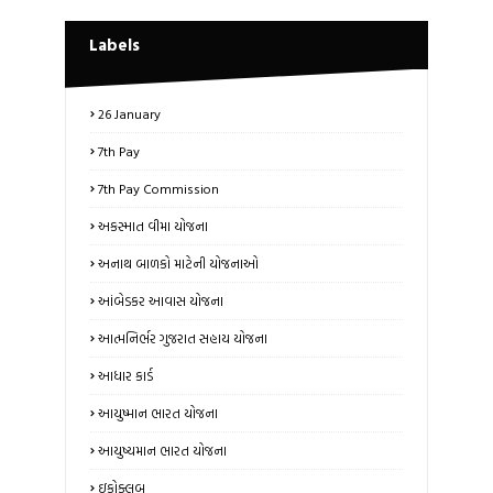
Labels
26 January
7th Pay
7th Pay Commission
અકસ્માત વીમા યોજના
અનાથ બાળકો માટેની યોજનાઓ
આંબેડકર આવાસ યોજના
આત્મનિર્ભર ગુજરાત સહાય યોજના
આધાર કાર્ડ
આયુષ્માન ભારત યોજના
આયુષ્યમાન ભારત યોજના
ઇકોક્લબ