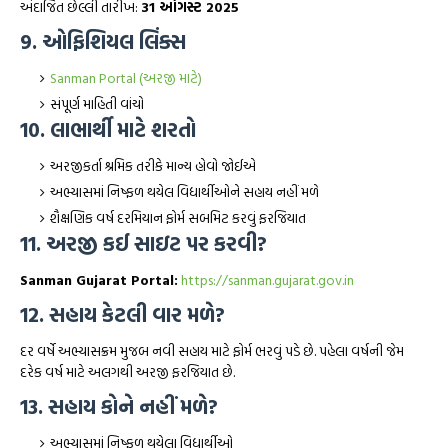
અંદાજિત છેલ્લી તારીખ:
31 ઓગસ્ટ 2025
9. ઓફિશિયલ લિંક્સ
Sanman Portal (અરજી માટે)
સંપૂર્ણ માહિતી વાંચો
10. લાભાર્થી માટે શરતો
અરજીકર્તા શ્રમિક તરીકે માન્ય હોવો જોઈએ
અભ્યાસમાં નિષ્ફળ થયેલ વિદ્યાર્થીઓને સહાય નહીં મળે
શૈક્ષણિક વર્ષ દરમિયાન ફોર્મ સબમિટ કરવું ફરજિયાત
11. અરજી કઈ સાઇટ પર કરવી?
Sanman Gujarat Portal:
https://sanman.gujarat.gov.in
12. સહાય કેટલી વાર મળે?
દર વર્ષે અભ્યાસક્રમ મુજબ નવી સહાય માટે ફોર્મ ભરવું પડે છે. પહેલા વર્ષની જેમ
દરેક વર્ષ માટે અલગથી અરજી ફરજિયાત છે.
13. સહાય કોને નહીં મળે?
અભ્યાસમાં નિષ્ફળ થયેલા વિદ્યાર્થીઓ