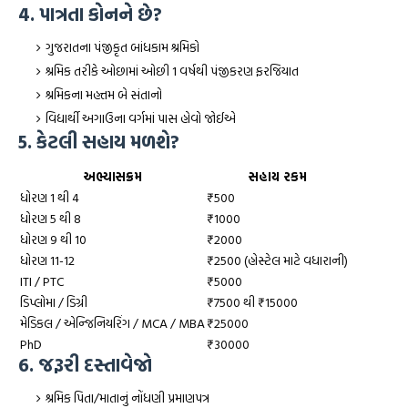
4. પાત્રતા કોનને છે?
ગુજરાતના પંજીકૃત બાંધકામ શ્રમિકો
શ્રમિક તરીકે ઓછામાં ઓછી 1 વર્ષથી પંજીકરણ ફરજિયાત
શ્રમિકના મહત્તમ બે સંતાનો
વિદ્યાર્થી અગાઉના વર્ગમાં પાસ હોવો જોઈએ
5. કેટલી સહાય મળશે?
અભ્યાસક્રમ
સહાય રકમ
ધોરણ 1 થી 4
₹500
ધોરણ 5 થી 8
₹1000
ધોરણ 9 થી 10
₹2000
ધોરણ 11-12
₹2500 (હોસ્ટેલ માટે વધારાની)
ITI / PTC
₹5000
ડિપ્લોમા / ડિગ્રી
₹7500 થી ₹15000
મેડિકલ / એન્જિનિયરિંગ / MCA / MBA
₹25000
PhD
₹30000
6. જરૂરી દસ્તાવેજો
શ્રમિક પિતા/માતાનું નોંધણી પ્રમાણપત્ર