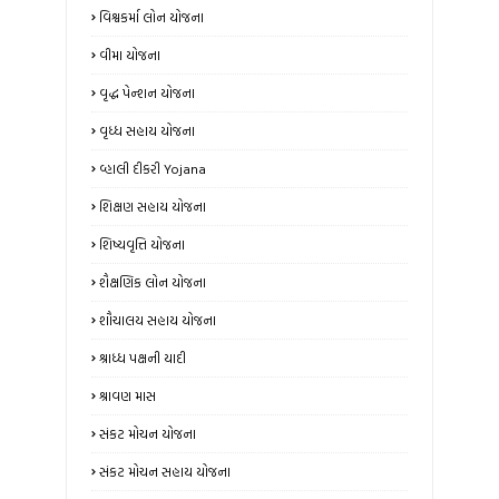
વિશ્વકર્મા લોન યોજના
વીમા યોજના
વૃદ્ધ પેન્શન યોજના
વૃધ્ધ સહાય યોજના
વ્હાલી દીકરી Yojana
શિક્ષણ સહાય યોજના
શિષ્યવૃત્તિ યોજના
શૈક્ષણિક લોન યોજના
શૌચાલય સહાય યોજના
શ્રાધ્ધ પક્ષની યાદી
શ્રાવણ માસ
સંકટ મોચન યોજના
સંકટ મોચન સહાય યોજના