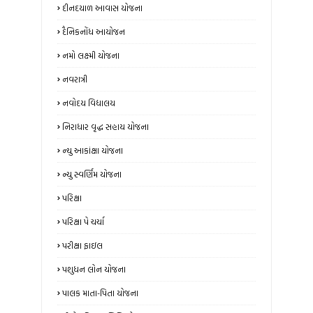
દીનદયાળ આવાસ યોજના
દૈનિકનોંધ આયોજન
નમો લક્ષ્મી યોજના
નવરાત્રી
નવોદય વિદ્યાલય
નિરાધાર વૃદ્ધ સહાય યોજના
ન્‍યુ આકાંક્ષા યોજના
ન્યુ સ્‍વર્ણિમ યોજના
પરિક્ષા
પરિક્ષા પે ચર્ચા
પરીક્ષા ફાઇલ
પશુધન લોન યોજના
પાલક માતા-પિતા યોજના