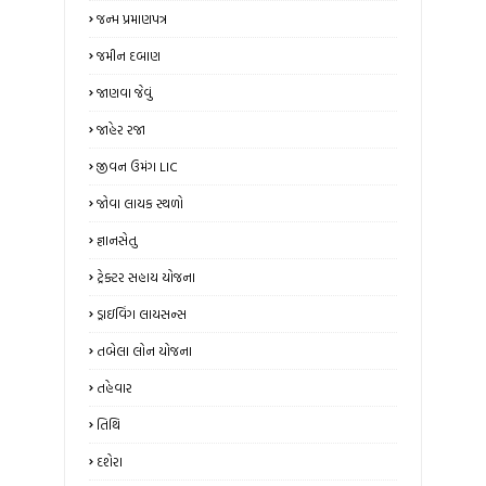
જન્મ પ્રમાણપત્ર
જમીન દબાણ
જાણવા જેવું
જાહેર રજા
જીવન ઉમંગ LIC
જોવા લાયક સ્થળો
જ્ઞાનસેતુ
ટ્રેક્ટર સહાય યોજના
ડ્રાઇવિંગ લાયસન્સ
તબેલા લોન યોજના
તહેવાર
તિથિ
દશેરા