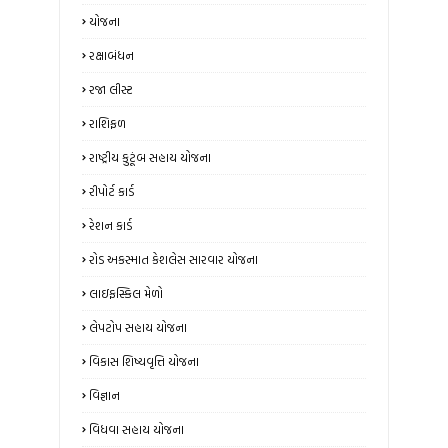
યોજના
રક્ષાબંધન
રજા લીસ્ટ
રાશિફળ
રાષ્ટ્રીય કુટૂંબ સહાય યોજના
રીપોર્ટ કાર્ડ
રેશન કાર્ડ
રોડ અકસ્માત કેશલેસ સારવાર યોજના
લાઇફસ્કિલ મેળો
લેપટોપ સહાય યોજના
વિકાસ શિષ્યવૃત્તિ યોજના
વિજ્ઞાન
વિધવા સહાય યોજના