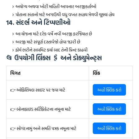
અયોગ્ય અથવા ખોટી માહિતી આપનાર અરજીકર્તાઓ
પોતાના સંતાનો માટે અગાઉથી વધુ વખત સહાય મેળવી ચૂક્યાં હોય
14. સંદર્ભ અને ટિપ્પણીઓ
આ યોજના માટે દરેક વર્ષે નવી અરજી ફરજિયાત છે
અરજી માટે સંપૂર્ણ દસ્તાવેજો હોવા જરૂરી છે
ફોર્મ ભરીને સબમિટ કર્યા બાદ તેની પ્રિન્ટ કાઢવી
📂 ઉપયોગી લિંક્સ 🖇️ અને ડોક્યુમેન્ટ્સ
વિગત
લિંક
👉 ઓફિશિયલ સાઇટ પર જવા માટે
અહીં ક્લિક કરો
👉 બોનાફાઇડ સર્ટિફિકેટના નમૂના માટે
અહીં ક્લિક કરો
👉 સોગંદનામું અને સમતિ પત્રક નમૂના માટે
અહીં ક્લિક કરો