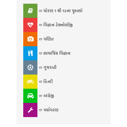
➱ ધોરણ 1 થી 12ના પુસ્તકો
➱ વિજ્ઞાન ટેક્નોલૉજી
➱ ગણિત
➱ સામાજિક વિજ્ઞાન
➱ ગુજરાતી
➱ હિન્દી
➱ અંગ્રેજી
➱ પર્યાવરણ