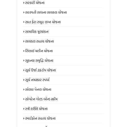
સરકારી યોજના
સરસ્વતી સાધના સાયકલ યોજના
સાત ફેરા સમૂહ લગ્ન યોજના
સામાયિક મૂલ્યાંકન
સાયકલ સહાય યોજના
સિલાઈ મશીન યોજના
સુકન્યા સમૃદ્ધિ યોજના
સૂર્ય ઉર્જા રૂફટોપ યોજના
સૂર્ય નમસ્કાર સ્પર્ધા
સોલાર પેનલ યોજના
સોવરેન ગોલ્ડ બોન્ડ સ્કીમ
સ્ત્રી શક્તિ યોજના
સ્માર્ટફોન સહાય યોજના