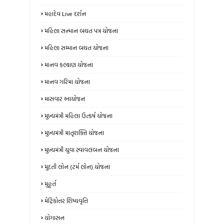
મહાદેવ Live દર્શન
મહિલા સન્માન બચત પત્ર યોજના
મહિલા સમ્માન બચત યોજના
માનવ કલ્યાણ યોજના
માનવ ગરિમા યોજના
માસવાર આયોજન
મુખ્યમંત્રી મહિલા ઉત્કર્ષ યોજના
મુખ્યમંત્રી માતૃશક્તિ યોજના
મુખ્યમંત્રી યુવા સ્વાવલંબન યોજના
મુદતી લોન (ટર્મ લોન) યોજના
મુહૂર્ત
મેટ્રિકોત્તર શિષ્યવૃત્તિ
યોગાસન