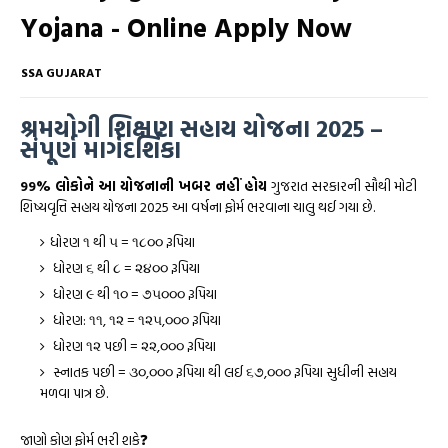
Yojana - Online Apply Now
SSA GUJARAT
શ્રમયોગી શિક્ષણ સહાય યોજના 2025 –
સંપૂર્ણ માર્ગદર્શિકા
99% લોકોને આ યોજનાની ખબર નહીં હોય
ગુજરાત સરકારની સૌથી મોટી
શિષ્યવૃત્તિ સહાય યોજના 2025 આ વર્ષના ફોર્મ ભરવાના ચાલુ થઈ ગયા છે.
ધોરણ ૧ થી ૫ = ૧૮૦૦ રૂપિયા
ધોરણ ૬ થી ૮ = ૨૪૦૦ રૂપિયા
ધોરણ ૯ થી ૧૦ = ૭૫૦૦૦ રૂપિયા
ધોરણ: ૧૧, ૧૨ = ૧૨૫,૦૦૦ રૂપિયા
ધોરણ ૧૨ પછી = ૨૨,૦૦૦ રૂપિયા
સ્નાતક પછી = ૩૦,૦૦૦ રૂપિયા થી લઈ ૬૭,૦૦૦ રૂપિયા સુધીની સહાય
મળવા પાત્ર છે.
જાણો કોણ ફોર્મ ભરી શકે❓