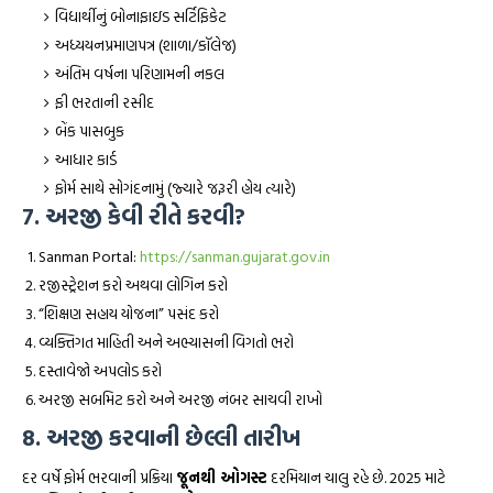
વિદ્યાર્થીનું બોનાફાઇડ સર્ટિફિકેટ
અધ્યયનપ્રમાણપત્ર (શાળા/કૉલેજ)
અંતિમ વર્ષના પરિણામની નકલ
ફી ભરતાની રસીદ
બેંક પાસબુક
આધાર કાર્ડ
ફોર્મ સાથે સોગંદનામું (જ્યારે જરૂરી હોય ત્યારે)
7. અરજી કેવી રીતે કરવી?
Sanman Portal:
https://sanman.gujarat.gov.in
રજીસ્ટ્રેશન કરો અથવા લોગિન કરો
“શિક્ષણ સહાય યોજના” પસંદ કરો
વ્યક્તિગત માહિતી અને અભ્યાસની વિગતો ભરો
દસ્તાવેજો અપલોડ કરો
અરજી સબમિટ કરો અને અરજી નંબર સાચવી રાખો
8. અરજી કરવાની છેલ્લી તારીખ
દર વર્ષે ફોર્મ ભરવાની પ્રક્રિયા
જૂનથી ઓગસ્ટ
દરમિયાન ચાલુ રહે છે. 2025 માટે