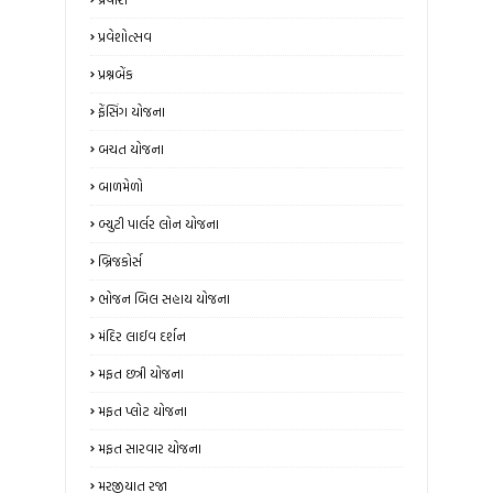
પ્રવેશોત્સવ
પ્રશ્નબેંક
ફેંસિંગ યોજના
બચત યોજના
બાળમેળો
બ્યુટી પાર્લર લોન યોજના
બ્રિજકોર્સ
ભોજન બિલ સહાય યોજના
મંદિર લાઈવ દર્શન
મફત છત્રી યોજના
મફત પ્લોટ યોજના
મફત સારવાર યોજના
મરજીયાત રજા