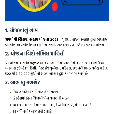
1. યોજનાનું નામ
શ્રમયોગી શિક્ષણ સહાય યોજના 2025
– ગુજરાત રાજ્ય સરકાર દ્વારા બાંધકામ
શ્રમિકોના બાળકોને શિક્ષણ માટે નાણાકીય સહાય આપવા માટે શરૂ કરાયેલ યોજના.
2. યોજના વિશે સંક્ષિપ્ત માહિતી
આ યોજના અંતર્ગત પંજીકૃત બાંધકામ શ્રમિકોના બાળકોને ધોરણ 1થી લઈને ઉચ્ચ
અભ્યાસ (જેમકે ITI, ડિગ્રી, પોસ્ટ ગ્રેજ્યુએશન, મેડિકલ, ઇજનેરી, PHD વગેરે) માટે રૂ.
500 થી રૂ. 30,000 સુધીની સહાય સરકાર દ્વારા આપવામાં આવે છે.
3. લાભ શું મળશે?
શિક્ષણ માટે દર વર્ષે નાણાકીય સહાય
હોસ્ટેલમાં રહેતા વિદ્યાર્થીઓને વધારાની સહાય
ઘણાં અભ્યાસક્રમો માટે લાભ – ITI, ડિપ્લોમા, ડિગ્રી, મેડિકલ વગેરે
દર વર્ષે નવી અરજી કરી શકાશે