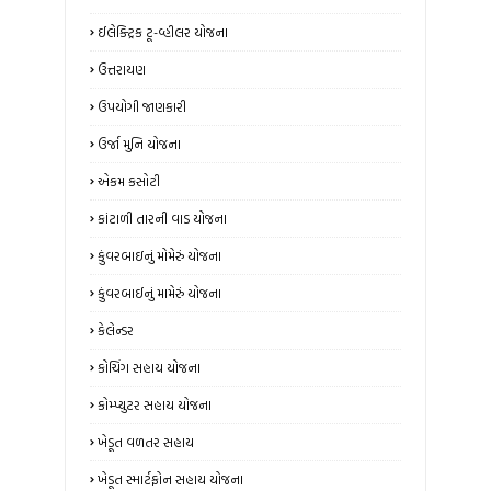
ઈલેક્ટ્રિક ટૂ-વ્હીલર યોજના
ઉત્તરાયણ
ઉપયોગી જાણકારી
ઉર્જા મુનિ યોજના
એકમ કસોટી
કાંટાળી તારની વાડ યોજના
કુંવરબાઇનું મોમેરું યોજના
કુંવરબાઈનું મામેરું યોજના
કેલેન્ડર
કોચિંગ સહાય યોજના
કોમ્પ્યુટર સહાય યોજના
ખેડૂત વળતર સહાય
ખેડૂત સ્માર્ટફોન સહાય યોજના