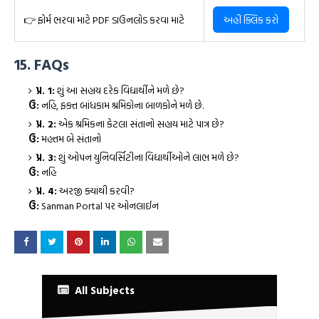
👉 ફોર્મ ભરવા માટે PDF ડાઉનલોડ કરવા માટે
અહીં ક્લિક કરો
15. FAQs
પ્ર. 1:
શું આ સહાય દરેક વિદ્યાર્થીને મળે છે?
ઉ:
નહિ, ફક્ત બાંધકામ શ્રમિકોના બાળકોને મળે છે.
પ્ર. 2:
એક શ્રમિકના કેટલા સંતાનો સહાય માટે પાત્ર છે?
ઉ:
મહત્તમ બે સંતાનો
પ્ર. 3:
શું ઓપન યુનિવર્સિટીના વિદ્યાર્થીઓને લાભ મળે છે?
ઉ:
નહિ
પ્ર. 4:
અરજી ક્યાંથી કરવી?
ઉ:
Sanman Portal પર ઓનલાઈન
All Subjects