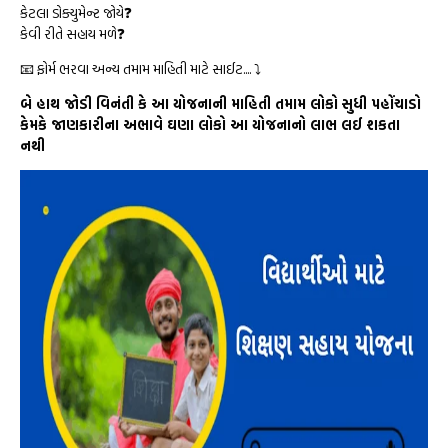
કેટલા ડોક્યુમેન્ટ જોયે❓
કેવી રીતે સહાય મળે❓
📧 ફોર્મ ભરવા અન્ય તમામ માહિતી માટે સાઈટ.... ⤵️
બે હાથ જોડી વિનંતી કે આ યોજનાની માહિતી તમામ લોકો સુધી પહોંચાડો
કેમકે જાણકારીના અભાવે ઘણા લોકો આ યોજનાનો લાભ લઈ શકતા
નથી