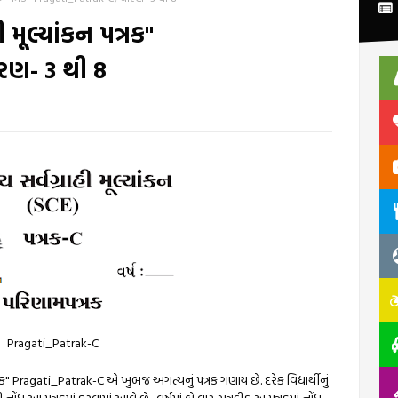
 મૂલ્યાંકન પત્રક"
રણ- 3 થી 8
Pragati_Patrak-C
્રક" Pragati_Patrak-C એ ખુબજ અગત્યનું પત્રક ગણાય છે. દરેક વિદ્યાર્થીનું