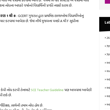
ી નોંધ આ પત્રકમાં કરવામાં આવે છે. વર્ષમાં બે વાર સત્રદીઠ અ પત્રકમાં નોંધ
માં નોંધના આધારે વર્ષાન્તે વિદ્યાર્થિની પ્રગતિ નક્કી કરાય છે.
ોરણ 1 થી 8
: GCERT ગુજરાત દ્વારા પ્રાથમિક શાળાઓમાં વિદ્યાર્થીઓનું
યાર કરવામાં આવેલા છે. જેમાં નીચે મુજબના પત્રકો A થી F સુધીના
La
26
7t
7t
અક
અન
આં
આત
 કેવી નોંધ કરવી તેનામાટે
SCE Teacher Guideline
પણ આપવામાં આવેલી
વી શકે છે.
આધ
આય
ર્ગશિક્ષક, સાથેની તમામ નોંધ હોય છે.