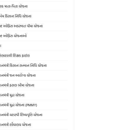
લક માતા-પિતા યોજના
એમ કિસાન નિધિ યોજના
સ્ટ ઓફિસ અકસ્માત વીમા યોજના
સ્ટ ઓફિસ યોજનાઓ
ઞા
રતિભાશાળી શિક્ષક ફાઈલ
રધાનમંત્રી કિસાન સન્માન નિધિ યોજના
રધાનમંત્રી જન આરોગ્ય યોજના
રધાનમંત્રી ફસલ બીમા યોજના
ધાનમંત્રી મુદ્રા યોજના
ધાનમંત્રી મુદ્રા યોજના (PMMY)
ધાનમંત્રી યશસ્વી શિષ્યવૃત્તિ યોજના
રધાનમંત્રી શૌચાલય યોજના