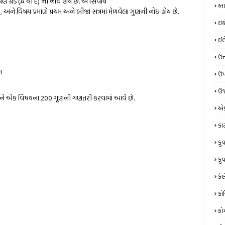
ેલ ગ્રેડ (A થી E) ની નોંઘ હોય છે. અ સિવાય
આય
, અને વિષય પ્રમાણે પ્રથમ અને બીજા સત્રમાં મેળવેલા ગુણની નોંધ હોય છે.
ઇક
ઈલે
ઉત
ન
ઉપ
ઉર
ળીને એક વિષયના 200 ગૂણની ગણતરી કરવામાં આવે છે.
એક
કા
કું
કું
કેલ
કો
કો