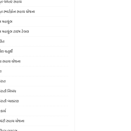
ડૂત વળતર સહાય
ડૂત સ્માર્ટફોન સહાય યોજના
લ મહાકુંભ
લ મહાકુંભ ટાઇમ ટેબલ
ણિત
ેશ ચતુર્થી
ય સહાય યોજના
ત
જરાત
જરાતી નિબંધ
જરાતી વ્યાકરણ
કાર્ય
ઘંટી સહાય યોજના
ંદીપુરા વાયરસ