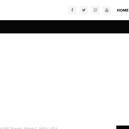
HOME
ંકન પત્રક" Pragati_Patrak-C, ધોરણ- 3 થી 8