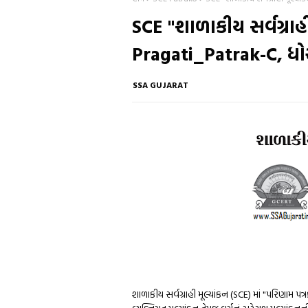
SCE "શાળાકીય સર્વગ્રાહી
Pragati_Patrak-C, ધો
SSA GUJARAT
શાળાકીય સર્વગ્રાહી મૂલ્યાંકન (SCE) માં "પરિણામ પત