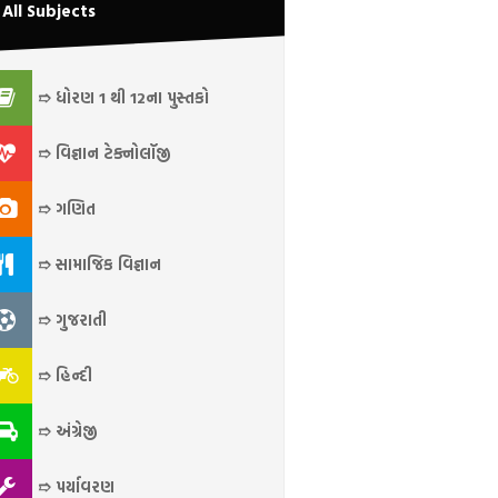
All Subjects
➱ ધોરણ 1 થી 12ના પુસ્તકો
➱ વિજ્ઞાન ટેક્નોલૉજી
➱ ગણિત
➱ સામાજિક વિજ્ઞાન
➱ ગુજરાતી
➱ હિન્દી
➱ અંગ્રેજી
➱ પર્યાવરણ