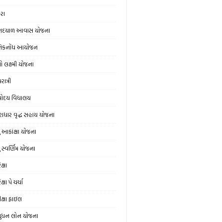
ેરા
નદયાળ આવાસ યોજના
નિકનોંધ આયોજન
ો લક્ષ્મી યોજના
ાત્રી
ોદય વિદ્યાલય
રાધાર વૃદ્ધ સહાય યોજના
યુ આકાંક્ષા યોજના
ુ સ્‍વર્ણિમ યોજના
ક્ષા
ક્ષા પે ચર્ચા
ીક્ષા ફાઇલ
ુધન લોન યોજના