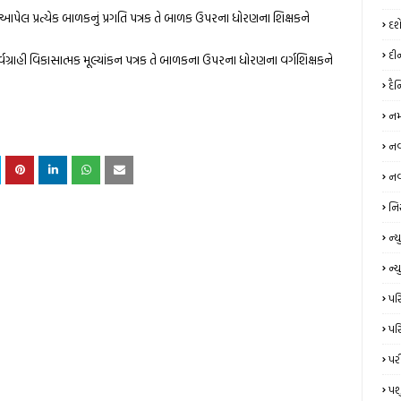
આપેલ પ્રત્યેક બાળકનું પ્રગતિ પત્રક તે બાળક ઉપરના ધોરણના શિક્ષકને
દશ
દી
ર્વગ્રાહી વિકાસાત્મક મૂલ્યાંકન પત્રક તે બાળકના ઉપરના ધોરણના વર્ગશિક્ષકને
દૈ
નમ
નવર
નવ
નિ
ન્‍
ન્ય
પરિ
પરિ
પર
પશ