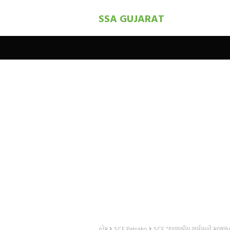
SSA GUJARAT
હોમ
SCE Patrako
SCE "શાળાકીય સર્વગ્રાહી મૂલ્યા