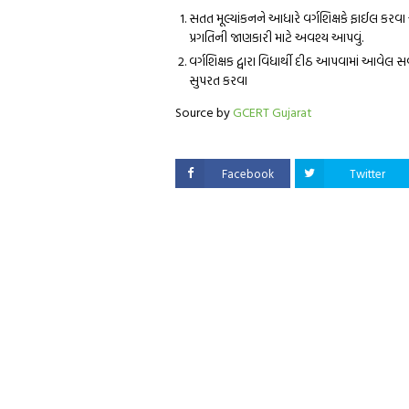
સતત મૂલ્યાંકનને આધારે વર્ગશિક્ષકે ફાઈલ કરવા 
પ્રગતિની જાણકારી માટે અવશ્ય આપવું.
વર્ગશિક્ષક દ્વારા વિધાર્થી દીઠ આપવામાં આવેલ સ
સુપરત કરવા
Source by
GCERT Gujarat
Facebook
Twitter