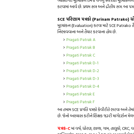
વ્યક્તિગત મૂલ્યાંકન તેમજ વર્ગનું સરેરાશ મૂલ્યાંકનન
કરવામાં આવે છે. પ્રથમ સત્ર અને દ્રીતીય સત્ર. આ પત્રક
SCE પરિણામ પત્રકો (Parinam Patrako) ધ
મૂલ્યાંકન (Evaluation) કરવા માટે SCE Patrako તૈ
નિભાવવાના અને તૈયાર કરવાના હોય છે.
Pragati Patrak A
Pragati Patrak B
Pragati Patrak C
Pragati Patrak D-1
Pragati Patrak D-2
Pragati Patrak D-3
Pragati Patrak D-4
Pragati Patrak E
Pragati Patrak F
આ તમામ SCE પ્રગતિ પત્રકો કેવીરીતે ભરવા અને તેમાં
છે. જેનો અભ્યાસ કરીને શિક્ષક જરૂરી માર્ગદર્શન મેળ
પત્રક-C
માં વર્ષ, ધોરણ, શાળા, ગામ, તાલુકો, CRC, વ