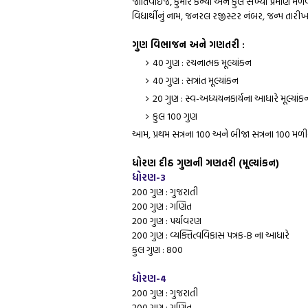
જાતિવાઈજ, કુમાર કન્યા અને કુલ સંખ્યા પ્રમાણે મેળવ
વિદ્યાર્થીનું નામ, જનરલ રજીસ્ટર નંબર, જન્મ તારીખ
ગુણ વિભાજન અને ગણતરી :
40 ગુણ : રચનાત્મક મૂલ્યાંકન
40 ગુણ : સત્રાંત મૂલ્યાંકન
20 ગુણ : સ્વ-અધ્યયનકાર્યના આધારે મૂલ્યાંક
કુલ 100 ગુણ
આમ, પ્રથમ સત્રના 100 અને બીજા સત્રના 100 મ
ધોરણ દીઠ ગુણની ગણતરી (મૂલ્યાંકન)
ધોરણ-3
200 ગુણ : ગુજરાતી
200 ગુણ : ગણિત
200 ગુણ : પર્યાવરણ
200 ગુણ : વ્યક્તિત્વવિકાસ પત્રક-B ના આધારે
કુલ ગુણ : 800
ધોરણ-4
200 ગુણ : ગુજરાતી
200 ગુણ : ગણિત