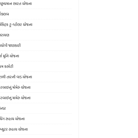
ુષ્યમાન ભારત યોજના
ોક્લબ
ક્ટ્રિક ટૂ-વ્હીલર યોજના
્તરાયણ
યોગી જાણકારી
્જા મુનિ યોજના
મ કસોટી
ંટાળી તારની વાડ યોજના
વરબાઇનું મોમેરું યોજના
વરબાઈનું મામેરું યોજના
ેન્ડર
ચિંગ સહાય યોજના
મ્પ્યુટર સહાય યોજના