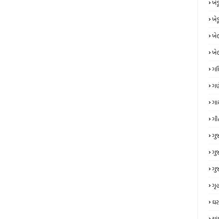
ખે
ખે
ખે
ખે
ગ
ગણ
ગા
ગી
ગુ
ગુ
ગુ
ગૃહ
ઘર
ચા