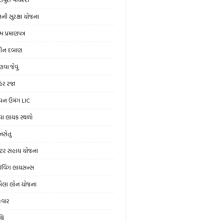
ની સુરક્ષા યોજના
મ પ્રમાણપત્ર
ીન દબાણ
વા જેવું
હેર રજા
વન ઉમંગ LIC
વા લાયક સ્થળો
ાનસેતુ
રેક્ટર સહાય યોજના
રાઇવિંગ લાયસન્સ
ેલા લોન યોજના
ેવાર
થિ