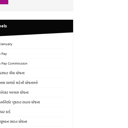
bels
 January
h Pay
h Pay Commission
સ્માત વીમા યોજના
ાથ બાળકો માટેની યોજનાઓ
બેડકર આવાસ યોજના
્મનિર્ભર ગુજરાત સહાય યોજના
ાર કાર્ડ
ુષ્માન ભારત યોજના