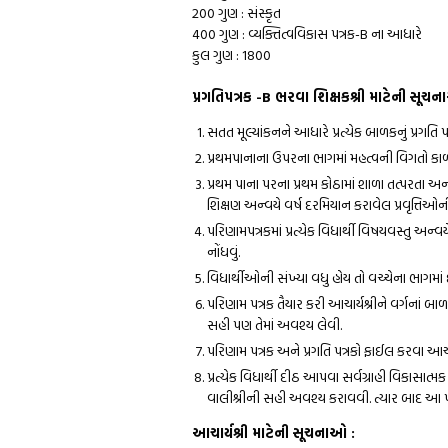
200 ગુણ : સંસ્કૃત
400 ગુણ : વ્યક્તિત્વવિકાસ પત્રક-B ના આધારે
કુલ ગુણ : 1800
પ્રગતિપત્રક -B ભરવા શિક્ષકશ્રી માટેની સૂચ
સતત મૂલ્યાંકનને આધારે પ્રત્યેક બાળકનું પ્રગતિ પત
પ્રથમપાનાના ઉપરના ભાગમાં મહત્વની વિગતો ક
પ્રથમ પાના પરના પ્રથમ કોઠામાં શાળા તત્પરતા અન
શિક્ષણ અન્વયે વર્ષ દરમિયાન કરાવેલ પ્રવૃત્તિઓ
પરિણામપત્રકમાં પ્રત્યેક વિધાર્થી વિષયવસ્તુ અન્વયે
નોંધવું.
વિધાર્થીઓની સંખ્યા વધુ હોય તો વચ્ચેના ભાગમાં
પરિણામ પત્રક તૈયાર કરી આચાર્યશ્રીને વર્ગનાં બ
સહી પણ તેમાં અવશ્ય લેવી.
પરિણામ પત્રક અને પ્રગતિ પત્રકો ફાઈલ કરવા આચા
પ્રત્યેક વિધાર્થી દીઠ આપવા સર્વગ્રાહી વિકાસાત્મક
વાલીશ્રીની સહી અવશ્ય કરાવવી. ત્યાર બાદ આ પત્
આચાર્યશ્રી માટેની સૂચનાઓ :