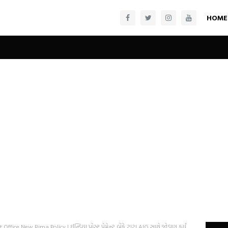
HOME
Office New Bima Policy | ઈન્ડિયા પોસ્ટ પેમેન્ટ બેંકે ટાટા AIG સાથે જોડાણ કર્યું