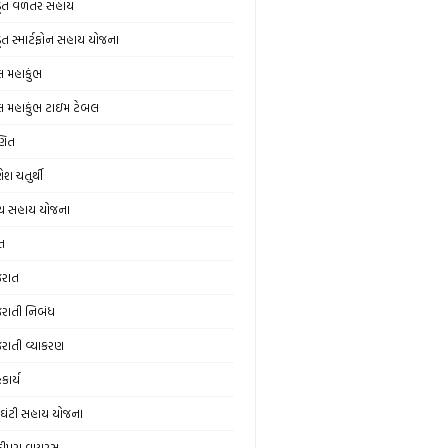
ડૂત વળતર સહાય
ડૂત સ્માર્ટફોન સહાય યોજના
લ મહાકુંભ
લ મહાકુંભ ટાઇમ ટેબલ
ણિત
ેશ ચતુર્થી
ય સહાય યોજના
ત
જરાત
જરાતી નિબંધ
જરાતી વ્યાકરણ
કાર્ય
ઘંટી સહાય યોજના
ંદીપુરા વાયરસ