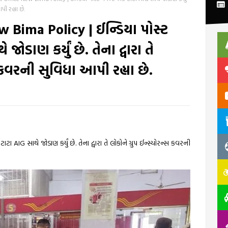
પી રહ્યા છે.
 Bima Policy | ઈન્ડિયા પોસ્ટ
 જોડાણ કર્યું છે. તેના દ્વારા તે
સ કવરની સુવિધા આપી રહ્યા છે.
કે ટાટા AIG સાથે જોડાણ કર્યું છે. તેના દ્વારા તે લોકોને ગ્રુપ ઈન્સ્યોરન્સ કવરની