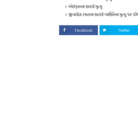
એઇડ્સના કારણે મૃત્યુ
જીવલેણ રમતના કારણે વ્યક્તિના મૃત્યુ પર વ
Facebook
Twitter