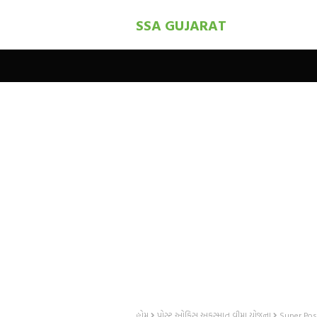
SSA GUJARAT
હોમ
પોસ્ટ ઓફિસ અકસ્માત વીમા યોજના
Super Post 