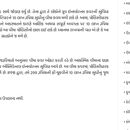
આય
IG સાથે જોડાણ કર્યું છે. તેના દ્વારા તે લોકોને ગ્રુપ ઈન્સ્યોરન્સ કવરની સુવિધા
ઇક
 પરિવારને 10 લાખ રૂપિયા સુધીનું વીમા કવચ મળી શકે છે. આમાં, પોલિસીધારક
ઈલે
અને અકસ્માતને કારણે આંશિક અથવા સંપૂર્ણ અપંગતા પર 10 લાખ રૂપિયા
લોકો આ વીમા પોલિસીનો લાભ લઈ શકે છે. ધ્યાનમાં રાખવાની વાત એ છે કે આ
ઉત
ગ્રાહકોને જ મળે છે.
ઉપ
ઉર
 જરૂરિયાતો અનુસાર વીમા કવર ઓફર કરતી રહે છે. આકસ્મિક વીમાના ઘણા
એક
ોને ગ્રુપ એક્સિડેન્ટલ ઈન્સ્યોરન્સ સુવિધા આપે છે. આ વીમા કવરમાં, પોલિસીધારક
ે. IPPB દ્વારા, તમે 299 રૂપિયાની ફી ચૂકવીને 10 લાખ રૂપિયા સુધીનું જૂથ
કા
કું
કું
કવચ ઉપલબ્ધ નથી.
કેલ
કો
કો