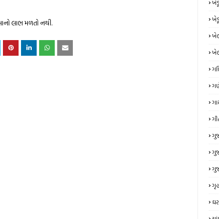
ખે
ખે
ીમાનો લાભ મળતો નથી.
ખે
ખે
ગ
ગણ
ગા
ગી
ગુ
ગુ
ગુ
ગૃહ
ઘર
ચા