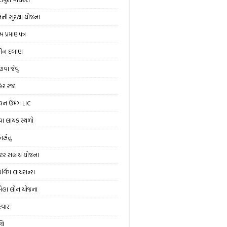
ની સુરક્ષા યોજના
મ પ્રમાણપત્ર
ીન દબાણ
વા જેવું
હેર રજા
વન ઉમંગ LIC
વા લાયક સ્થળો
ાનસેતુ
રેક્ટર સહાય યોજના
રાઇવિંગ લાયસન્સ
ેલા લોન યોજના
ેવાર
થિ