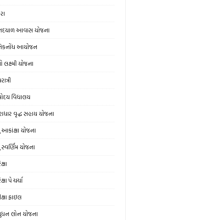
ેરા
નદયાળ આવાસ યોજના
નિકનોંધ આયોજન
ો લક્ષ્મી યોજના
ાત્રી
ોદય વિદ્યાલય
રાધાર વૃદ્ધ સહાય યોજના
યુ આકાંક્ષા યોજના
ુ સ્‍વર્ણિમ યોજના
ક્ષા
ક્ષા પે ચર્ચા
ીક્ષા ફાઇલ
ુધન લોન યોજના