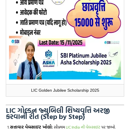
LIC Golden Jubilee Scholarship 2025
LIC ગોલ્ડન જ્યુબિલી શિષ્યવૃત્તિ અરજી
કરવાની રીત (Step by Step)
સત્તાવાર વેબસાઇટ ખોલો:
સૌપ્રથમ
LIC India ની વેબસાઇટ
પર જાઓ.