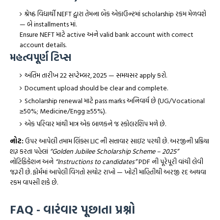
શ્રેષ્ઠ વિદ્યાર્થી NEFT દ્વારા તેમના બેંક એકાઉન્ટમાં scholarship રકમ મેળવશે
— બે installments માં.
Ensure NEFT માટે active અને valid bank account with correct
account details.
મહત્વપૂર્ણ ટિપ્સ
અંતિમ તારીખ 22 સપ્ટેમ્બર, 2025 — સમયસર apply કરો.
Document upload should be clear and complete.
Scholarship renewal માટે pass marks અનિવાર્ય છે (UG/Vocational
≥50%; Medicine/Engg ≥55%).
એક પરિવાર માંથી માત્ર એક બાળકને જ સ્કોલરશિપ મળે છે.
નોટ:
ઉપર આપેલી તમામ લિંક્સ LIC ની સત્તાવાર સાઇટ પરથી છે. અરજીની પ્રક્રિયા
શરૂ કરતા પહેલાં
“Golden Jubilee Scholarship Scheme – 2025”
નોટિફિકેશન અને
“Instructions to candidates”
PDF ની પૂરેપૂરી વાંચી લેવી
જરૂરી છે. ફોર્મમાં આપેલી વિગતો સચોટ રાખો — ખોટી માહિતીથી અરજી રદ અથવા
રકમ વાપસી શકે છે.
FAQ - વારંવાર પૂછાતા પ્રશ્નો