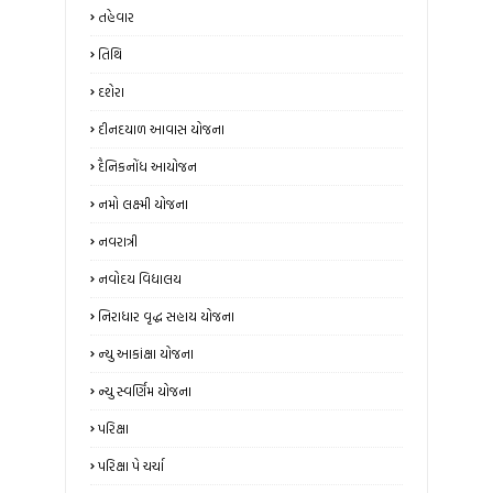
તહેવાર
તિથિ
દશેરા
દીનદયાળ આવાસ યોજના
દૈનિકનોંધ આયોજન
નમો લક્ષ્મી યોજના
નવરાત્રી
નવોદય વિદ્યાલય
નિરાધાર વૃદ્ધ સહાય યોજના
ન્‍યુ આકાંક્ષા યોજના
ન્યુ સ્‍વર્ણિમ યોજના
પરિક્ષા
પરિક્ષા પે ચર્ચા