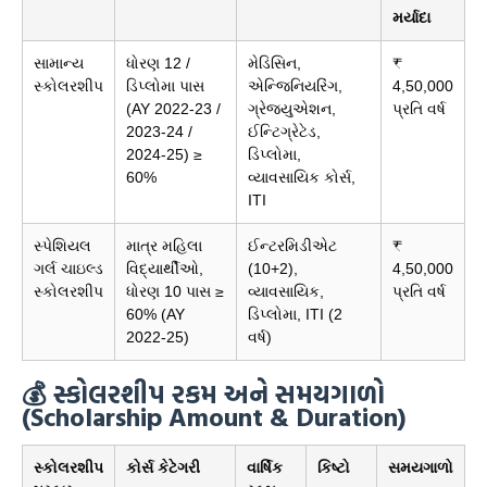
મર્યાદા
સામાન્ય
ધોરણ 12 /
મેડિસિન,
₹
સ્કોલરશીપ
ડિપ્લોમા પાસ
એન્જિનિયરિંગ,
4,50,000
(AY 2022-23 /
ગ્રેજ્યુએશન,
પ્રતિ વર્ષ
2023-24 /
ઈન્ટિગ્રેટેડ,
2024-25) ≥
ડિપ્લોમા,
60%
વ્યાવસાયિક કોર્સ,
ITI
સ્પેશિયલ
માત્ર મહિલા
ઈન્ટરમિડીએટ
₹
ગર્લ ચાઇલ્ડ
વિદ્યાર્થીઓ,
(10+2),
4,50,000
સ્કોલરશીપ
ધોરણ 10 પાસ ≥
વ્યાવસાયિક,
પ્રતિ વર્ષ
60% (AY
ડિપ્લોમા, ITI (2
2022-25)
વર્ષ)
💰 સ્કોલરશીપ રકમ અને સમયગાળો
(Scholarship Amount & Duration)
સ્કોલરશીપ
કોર્સ કેટેગરી
વાર્ષિક
કિષ્ટો
સમયગાળો