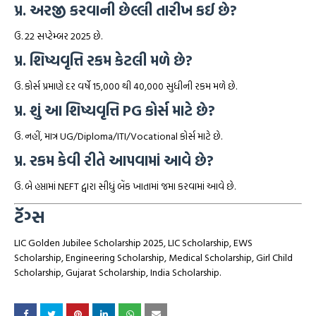
પ્ર. અરજી કરવાની છેલ્લી તારીખ કઈ છે?
ઉ. 22 સપ્ટેમ્બર 2025 છે.
પ્ર. શિષ્યવૃત્તિ રકમ કેટલી મળે છે?
ઉ. કોર્સ પ્રમાણે દર વર્ષે ₹15,000 થી ₹40,000 સુધીની રકમ મળે છે.
પ્ર. શું આ શિષ્યવૃત્તિ PG કોર્સ માટે છે?
ઉ. નહીં, માત્ર UG/Diploma/ITI/Vocational કોર્સ માટે છે.
પ્ર. રકમ કેવી રીતે આપવામાં આવે છે?
ઉ. બે હપ્તામાં NEFT દ્વારા સીધું બેંક ખાતામાં જમા કરવામાં આવે છે.
ટૅગ્સ
LIC Golden Jubilee Scholarship 2025, LIC Scholarship, EWS
Scholarship, Engineering Scholarship, Medical Scholarship, Girl Child
Scholarship, Gujarat Scholarship, India Scholarship.