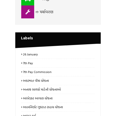
➱ પર્યાવરણ
Labels
26 January
7th Pay
7th Pay Commission
અકસ્માત વીમા યોજના
અનાથ બાળકો માટેની યોજનાઓ
આંબેડકર આવાસ યોજના
આત્મનિર્ભર ગુજરાત સહાય યોજના
આધાર કાર્ડ