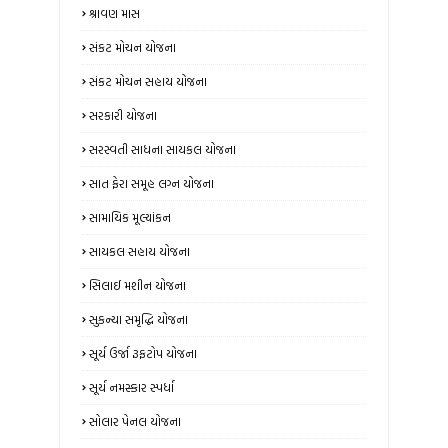
શ્રાવણ માસ
સંકટ મોચન યોજના
સંકટ મોચન સહાય યોજના
સરકારી યોજના
સરસ્વતી સાધના સાયકલ યોજના
સાત ફેરા સમૂહ લગ્ન યોજના
સામાયિક મૂલ્યાંકન
સાયકલ સહાય યોજના
સિલાઈ મશીન યોજના
સુકન્યા સમૃદ્ધિ યોજના
સૂર્ય ઉર્જા રૂફટોપ યોજના
સૂર્ય નમસ્કાર સ્પર્ધા
સોલાર પેનલ યોજના