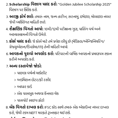
Scholarship વિભાગ પસંદ કરો:
"Golden Jubilee Scholarship 2025"
વિભાગ પર ક્લિક કરો.
અરજી ફોર્મ ભરો:
તમારું નામ, જન્મ તારીખ, સરનામું, ઇમેઇલ, મોબાઇલ નંબર
જેવી વ્યક્તિગત માહિતી ભરો.
શૈક્ષણિક વિગતો આપો:
10મી/12મી પરીક્ષાના ગુણ, પાસિંગ વર્ષ અને
અભ્યાસક્રમની વિગતો ઉમેરો.
કોર્સ પસંદ કરો:
જે કોર્સ માટે તમે પ્રવેશ લીધું છે (મેડિકલ/એન્જિનિયરિંગ/
ગ્રેજ્યુએશન/ડિપ્લોમા/ITI) તેની માહિતી આપો.
આવકનો પુરાવો અપલોડ કરો:
પરિવારની વાર્ષિક આવકનો પ્રમાણપત્ર સ્કાન
કરીને અપલોડ કરો.
અન્ય દસ્તાવેજો જોડો:
પાછલા વર્ષનો માર્કશીટ
અડમિશન લેટર/ફી રસીદ
આધાર કાર્ડ
બેંક પાસબુક અથવા કૅન્સલ ચેક
પાસપોર્ટ સાઇઝ ફોટો
બેંક વિગતો દાખલ કરો:
IFSC કોડ સાથે તમારું બેંક એકાઉન્ટ નંબર દાખલ
કરો, જેથી રકમ NEFT મારફતે ટ્રાન્સફર થઈ શકે.