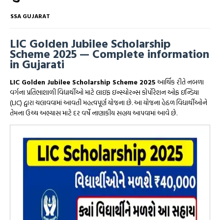
SSA GUJARAT
LIC Golden Jubilee Scholarship
Scheme 2025 — Complete information
in Gujarati
LIC Golden Jubilee Scholarship Scheme 2025
આર્થિક રીતે નબળા
વર્ગના પ્રતિભાશાળી વિદ્યાર્થીઓ માટે લાઇફ ઇન્સ્યોરન્સ કોર્પોરેશન ઓફ ઇન્ડિયા
(LIC) દ્વારા ચલાવવામાં આવતી મહત્વપૂર્ણ યોજના છે. આ યોજના હેઠળ વિદ્યાર્થીઓને
તેમના ઉચ્ચ અભ્યાસ માટે દર વર્ષે નાણાકીય સહાય આપવામાં આવે છે.