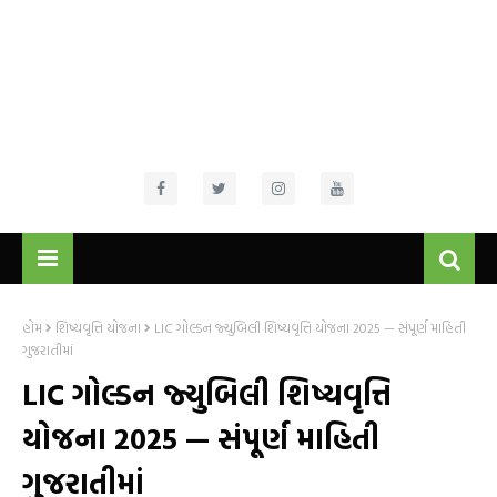
હોમ
શિષ્યવૃત્તિ યોજના
LIC ગોલ્ડન જ્યુબિલી શિષ્યવૃત્તિ યોજના 2025 — સંપૂર્ણ માહિતી
ગુજરાતીમાં
LIC ગોલ્ડન જ્યુબિલી શિષ્યવૃત્તિ
યોજના 2025 — સંપૂર્ણ માહિતી
ગુજરાતીમાં