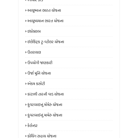
આયુષ્માન ભારત યોજના
આયુષ્યમાન ભારત યોજના
ઇકોક્લબ
ઈલેક્ટ્રિક ટૂ-વ્હીલર યોજના
ઉત્તરાયણ
ઉપયોગી જાણકારી
ઉર્જા મુનિ યોજના
એકમ કસોટી
કાંટાળી તારની વાડ યોજના
કુંવરબાઇનું મોમેરું યોજના
કુંવરબાઈનું મામેરું યોજના
કેલેન્ડર
કોચિંગ સહાય યોજના