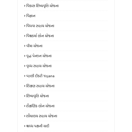
વિકાસ શિષ્યવૃત્તિ યોજના
વિજ્ઞાન
વિધવા સહાય યોજના
વિશ્વકર્મા લોન યોજના
વીમા યોજના
વૃદ્ધ પેન્શન યોજના
વૃધ્ધ સહાય યોજના
વ્હાલી દીકરી Yojana
શિક્ષણ સહાય યોજના
શિષ્યવૃત્તિ યોજના
શૈક્ષણિક લોન યોજના
શૌચાલય સહાય યોજના
શ્રાધ્ધ પક્ષની યાદી