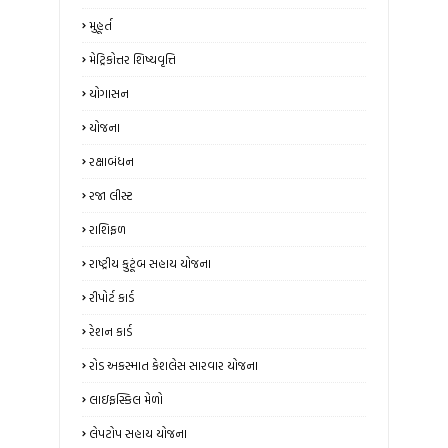
મુહૂર્ત
મેટ્રિકોત્તર શિષ્યવૃત્તિ
યોગાસન
યોજના
રક્ષાબંધન
રજા લીસ્ટ
રાશિફળ
રાષ્ટ્રીય કુટૂંબ સહાય યોજના
રીપોર્ટ કાર્ડ
રેશન કાર્ડ
રોડ અકસ્માત કેશલેસ સારવાર યોજના
લાઇફસ્કિલ મેળો
લેપટોપ સહાય યોજના