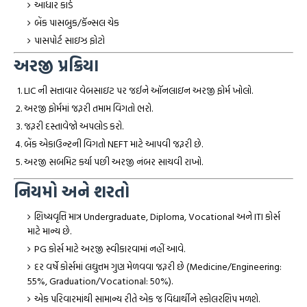
આધાર કાર્ડ
બેંક પાસબુક/કૅન્સલ ચેક
પાસપોર્ટ સાઇઝ ફોટો
અરજી પ્રક્રિયા
LIC ની સત્તાવાર વેબસાઇટ પર જઈને ઑનલાઇન અરજી ફોર્મ ખોલો.
અરજી ફોર્મમાં જરૂરી તમામ વિગતો ભરો.
જરૂરી દસ્તાવેજો અપલોડ કરો.
બેંક એકાઉન્ટની વિગતો NEFT માટે આપવી જરૂરી છે.
અરજી સબમિટ કર્યા પછી અરજી નંબર સાચવી રાખો.
નિયમો અને શરતો
શિષ્યવૃત્તિ માત્ર Undergraduate, Diploma, Vocational અને ITI કોર્સ
માટે માન્ય છે.
PG કોર્સ માટે અરજી સ્વીકારવામાં નહીં આવે.
દર વર્ષે કોર્સમાં લઘુત્તમ ગુણ મેળવવા જરૂરી છે (Medicine/Engineering:
55%, Graduation/Vocational: 50%).
એક પરિવારમાંથી સામાન્ય રીતે એક જ વિદ્યાર્થીને સ્કોલરશિપ મળશે.