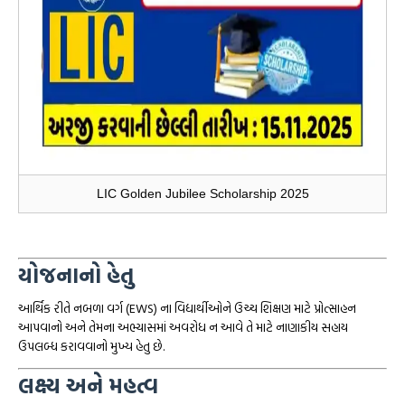
LIC Golden Jubilee Scholarship 2025
યોજનાનો હેતુ
આર્થિક રીતે નબળા વર્ગ (EWS) ના વિદ્યાર્થીઓને ઉચ્ચ શિક્ષણ માટે પ્રોત્સાહન
આપવાનો અને તેમના અભ્યાસમાં અવરોધ ન આવે તે માટે નાણાકીય સહાય
ઉપલબ્ધ કરાવવાનો મુખ્ય હેતુ છે.
લક્ષ્ય અને મહત્વ