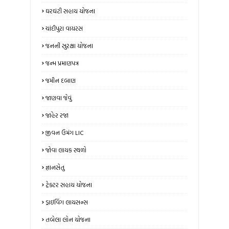
ઘરઘંટી સહાય યોજના
ચાંદીપુરા વાયરસ
જનની સુરક્ષા યોજના
જન્મ પ્રમાણપત્ર
જમીન દબાણ
જાણવા જેવું
જાહેર રજા
જીવન ઉમંગ LIC
જોવા લાયક સ્થળો
જ્ઞાનસેતુ
ટ્રેક્ટર સહાય યોજના
ડ્રાઇવિંગ લાયસન્સ
તબેલા લોન યોજના