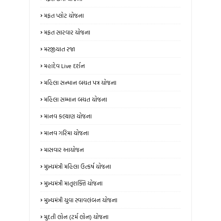
મફત પ્લોટ યોજના
મફત સારવાર યોજના
મરજીયાત રજા
મહાદેવ Live દર્શન
મહિલા સન્માન બચત પત્ર યોજના
મહિલા સમ્માન બચત યોજના
માનવ કલ્યાણ યોજના
માનવ ગરિમા યોજના
માસવાર આયોજન
મુખ્યમંત્રી મહિલા ઉત્કર્ષ યોજના
મુખ્યમંત્રી માતૃશક્તિ યોજના
મુખ્યમંત્રી યુવા સ્વાવલંબન યોજના
મુદતી લોન (ટર્મ લોન) યોજના