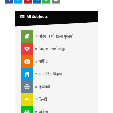
All Subjects
➱ ધોરણ 1 થી 12ના પુસ્તકો
➱ વિજ્ઞાન ટેક્નોલૉજી
➱ ગણિત
➱ સામાજિક વિજ્ઞાન
➱ ગુજરાતી
➱ હિન્દી
➱ અંગ્રેજી