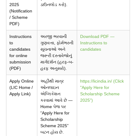
2025
ડાઉનલોડ કરો).
(Notification
/ Scheme
PDF)
Instructions
અરજી ભરવાની
Download PDF —
to
ગુણવત્તા, ફોર્મભરની
Instructions to
candidates
સૂચનાઓ અને
candidates
for online
જરૂરી દસ્તાવેજોનું
submission
માર્ગદર્શન (હરફ-બ-
(PDF)
હરફ અનુસરો).
Apply Online
અહીંથી માત્ર
https://licindia.in/ (Click
(LIC Home /
ઓનલાઇન
"Apply Here for
Apply Link)
એપ્લિકેશન
Scholarship Scheme
કરવામાં આવે છે —
2025")
Home પેજ પર
“Apply Here for
Scholarship
Scheme 2025”
બટન હોય છે.