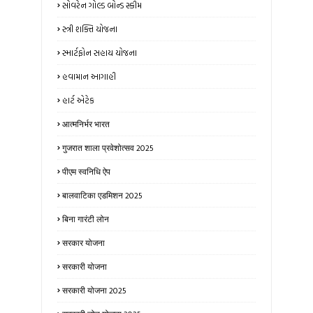
સોવરેન ગોલ્ડ બોન્ડ સ્કીમ
સ્ત્રી શક્તિ યોજના
સ્માર્ટફોન સહાય યોજના
હવામાન આગાહી
હાર્ટ એટેક
आत्मनिर्भर भारत
गुजरात शाला प्रवेशोत्सव 2025
पीएम स्वनिधि ऐप
बालवाटिका एडमिशन 2025
बिना गारंटी लोन
सरकार योजना
सरकारी योजना
सरकारी योजना 2025