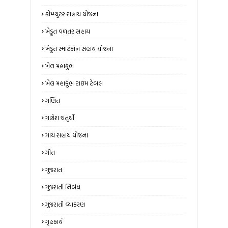
કોમ્પ્યુટર સહાય યોજના
ખેડૂત વળતર સહાય
ખેડૂત સ્માર્ટફોન સહાય યોજના
ખેલ મહાકુંભ
ખેલ મહાકુંભ ટાઇમ ટેબલ
ગણિત
ગણેશ ચતુર્થી
ગાય સહાય યોજના
ગીત
ગુજરાત
ગુજરાતી નિબંધ
ગુજરાતી વ્યાકરણ
ગૃહકાર્ય