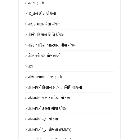
પરીક્ષા ફાઇલ
પશુધન લોન યોજના
પાલક માતા-પિતા યોજના
પીએમ કિસાન નિધિ યોજના
પોસ્ટ ઓફિસ અકસ્માત વીમા યોજના
પોસ્ટ ઓફિસ યોજનાઓ
પ્રજ્ઞા
પ્રતિભાશાળી શિક્ષક ફાઈલ
પ્રધાનમંત્રી કિસાન સન્માન નિધિ યોજના
પ્રધાનમંત્રી જન આરોગ્ય યોજના
પ્રધાનમંત્રી ફસલ બીમા યોજના
પ્રધાનમંત્રી મુદ્રા યોજના
પ્રધાનમંત્રી મુદ્રા યોજના (PMMY)