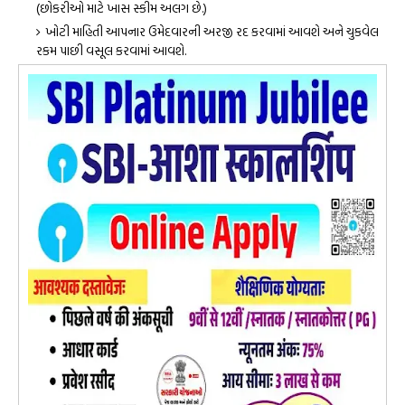
(છોકરીઓ માટે ખાસ સ્કીમ અલગ છે.)
ખોટી માહિતી આપનાર ઉમેદવારની અરજી રદ કરવામાં આવશે અને ચુકવેલ
રકમ પાછી વસૂલ કરવામાં આવશે.