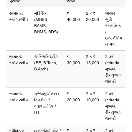
પ્રકાર
રકમ
સામાન્ય
મેડિસિન
₹
2 × ₹
જ્યારે
સ્કોલરશીપ
(MBBS,
40,000
20,000
સુધી
BAMS,
સ્ટાઇપેન્ડ
BHMS, BDS)
/
ઇન્ટર્નશિપ
ન મળે
સામાન્ય
એન્જિનિયરિંગ
₹
2 × ₹
2 વર્ષ
સ્કોલરશીપ
(BE, B.Tech,
30,000
15,000
(criteria
B.Arch)
મુજબ,
રીન્યુઅલ
જરૂરી
સામાન્ય
ગ્રેજ્યુએશન /
₹
2 × ₹
2 વર્ષ
સ્કોલરશીપ
ડિપ્લોમા /
20,000
10,000
(criteria
વ્યાવસાયિક /
મુજબ,
ITI
રીન્યુઅલ
જરૂરી
સ્પેશિયલ
ઈન્ટરમિડીએટ /
₹
2 × ₹
2 વર્ષ