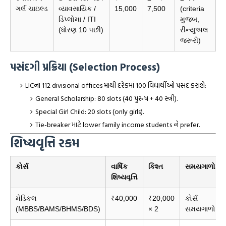
ગર્લ ચાઇલ્ડ
વ્યાવસાયિક /
15,000
7,500
(criteria
ડિપ્લોમા / ITI
મુજબ,
(ધોરણ 10 પછી)
રીન્યુઅલ
જરૂરી)
પસંદગી પ્રક્રિયા (Selection Process)
LICના 112 divisional offices માંથી દરેકમાં 100 વિદ્યાર્થીઓ પસંદ કરાશે:
General Scholarship: 80 slots (40 પુરુષ + 40 સ્ત્રી).
Special Girl Child: 20 slots (only girls).
Tie-breaker માટે lower family income students ને prefer.
શિષ્યવૃત્તિ રકમ
કોર્સ
વાર્ષિક
કિશ્ત
સમયગાળો
શિષ્યવૃત્તિ
મેડિકલ
₹40,000
₹20,000
કોર્સ
(MBBS/BAMS/BHMS/BDS)
× 2
સમયગાળો