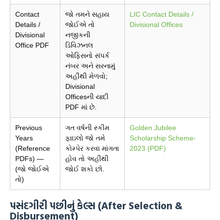
Contact
જો તમને સહાય
LIC Contact Details /
Details /
જોઈએ તો
Divisional Offices
Divisional
નજીકની
Office PDF
ડિવિઝનલ
ઓફિસનો સંપર્ક
નંબર અને સરનામું
અહીંથી મેળવો;
Divisional
Officesની યાદી
PDF માં છે.
Previous
ગત વર્ષની સ્કીમ
Golden Jubilee
Years
ફાઇલો જો તમે
Scholarship Scheme-
(Reference
કોમ્પેર કરવા માંગતા
2023 (PDF)
PDFs) —
હોવ તો અહીંથી
(જો જોઈએ
જોઈ શકો છો.
તો)
પસંદગીરી પછીનું કેલ્સ (After Selection &
Disbursement)