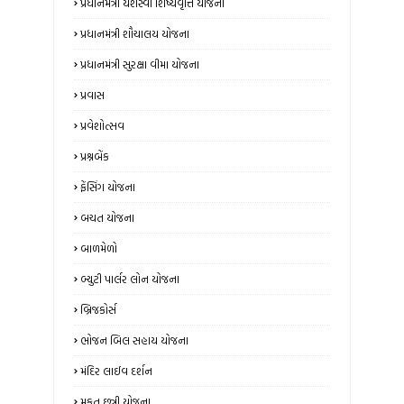
પ્રધાનમંત્રી યશસ્વી શિષ્યવૃત્તિ યોજના
પ્રધાનમંત્રી શૌચાલય યોજના
પ્રધાનમંત્રી સુરક્ષા વીમા યોજના
પ્રવાસ
પ્રવેશોત્સવ
પ્રશ્નબેંક
ફેંસિંગ યોજના
બચત યોજના
બાળમેળો
બ્યુટી પાર્લર લોન યોજના
બ્રિજકોર્સ
ભોજન બિલ સહાય યોજના
મંદિર લાઈવ દર્શન
મફત છત્રી યોજના