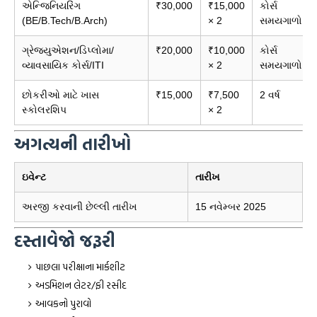
એન્જિનિયરિંગ
₹30,000
₹15,000
કોર્સ
(BE/B.Tech/B.Arch)
× 2
સમયગાળો
ગ્રેજ્યુએશન/ડિપ્લોમા/
₹20,000
₹10,000
કોર્સ
વ્યાવસાયિક કોર્સ/ITI
× 2
સમયગાળો
છોકરીઓ માટે ખાસ
₹15,000
₹7,500
2 વર્ષ
સ્કોલરશિપ
× 2
અગત્યની તારીખો
ઇવેન્ટ
તારીખ
અરજી કરવાની છેલ્લી તારીખ
15 નવેમ્બર 2025
દસ્તાવેજો જરૂરી
પાછલા પરીક્ષાના માર્કશીટ
અડમિશન લેટર/ફી રસીદ
આવકનો પુરાવો