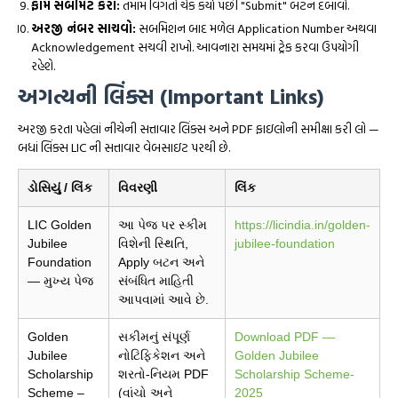
ફોર્મ સબમિટ કરો:
તમામ વિગતો ચેક કર્યા પછી "Submit" બટન દબાવો.
અરજી નંબર સાચવો:
સબમિશન બાદ મળેલ Application Number અથવા
Acknowledgement સચવી રાખો. આવનારા સમયમાં ટ્રેક કરવા ઉપયોગી
રહેશે.
અગત્યની લિંક્સ (Important Links)
અરજી કરતા પહેલાં નીચેની સત્તાવાર લિંક્સ અને PDF ફાઇલોની સમીક્ષા કરી લો —
બધાં લિંક્સ LIC ની સત્તાવાર વેબસાઇટ પરથી છે.
ડોસિયું / લિંક
વિવરણી
લિંક
LIC Golden
આ પેજ પર સ્કીમ
https://licindia.in/golden-
Jubilee
વિશેની સ્થિતિ,
jubilee-foundation
Foundation
Apply બટન અને
— મુખ્ય પેજ
સંબંધિત માહિતી
આપવામાં આવે છે.
Golden
સકીમનું સંપૂર્ણ
Download PDF —
Jubilee
નોટિફિકેશન અને
Golden Jubilee
Scholarship
શરતો-નિયમ PDF
Scholarship Scheme-
Scheme –
(વાંચો અને
2025