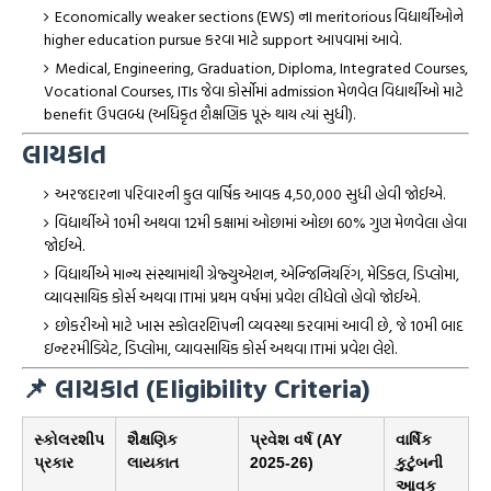
Economically weaker sections (EWS) ના meritorious વિદ્યાર્થીઓને
higher education pursue કરવા માટે support આપવામાં આવે.
Medical, Engineering, Graduation, Diploma, Integrated Courses,
Vocational Courses, ITIs જેવા કોર્સોમાં admission મેળવેલ વિદ્યાર્થીઓ માટે
benefit ઉપલબ્ધ (અધિકૃત શૈક્ષણિક પૂરું થાય ત્યાં સુધી).
લાયકાત
અરજદારના પરિવારની કુલ વાર્ષિક આવક ₹4,50,000 સુધી હોવી જોઈએ.
વિદ્યાર્થીએ 10મી અથવા 12મી કક્ષામાં ઓછામાં ઓછા 60% ગુણ મેળવેલા હોવા
જોઈએ.
વિદ્યાર્થીએ માન્ય સંસ્થામાંથી ગ્રેજ્યુએશન, એન્જિનિયરિંગ, મેડિકલ, ડિપ્લોમા,
વ્યાવસાયિક કોર્સ અથવા ITIમાં પ્રથમ વર્ષમાં પ્રવેશ લીધેલો હોવો જોઈએ.
છોકરીઓ માટે ખાસ સ્કોલરશિપની વ્યવસ્થા કરવામાં આવી છે, જે 10મી બાદ
ઇન્ટરમીડિયેટ, ડિપ્લોમા, વ્યાવસાયિક કોર્સ અથવા ITIમાં પ્રવેશ લેશે.
📌 લાયકાત (Eligibility Criteria)
સ્કોલરશીપ
શૈક્ષણિક
પ્રવેશ વર્ષ (AY
વાર્ષિક
પ્રકાર
લાયકાત
2025-26)
કુટુંબની
આવક